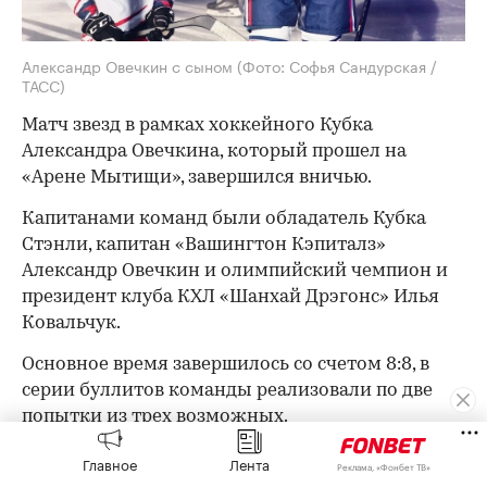
Александр Овечкин с сыном
(Фото: Софья Сандурская /
ТАСС)
Матч звезд в рамках хоккейного Кубка
Александра Овечкина, который прошел на
«Арене Мытищи», завершился вничью.
Капитанами команд были обладатель Кубка
Стэнли, капитан «Вашингтон Кэпиталз»
Александр Овечкин и олимпийский чемпион и
президент клуба КХЛ «Шанхай Дрэгонс» Илья
Ковальчук.
Основное время завершилось со счетом 8:8, в
серии буллитов команды реализовали по две
попытки из трех возможных.
В составе команды Овечкина играли обладатели
Главное
Лента
Реклама, «Фонбет ТВ»
Кубка Стэнли Вячеслав Фетисов и Дмитрий