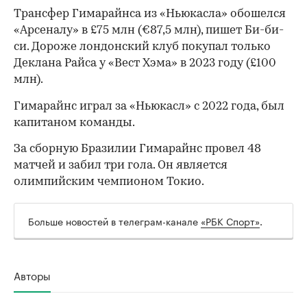
Трансфер Гимарайнса из «Ньюкасла» обошелся
«Арсеналу» в £75 млн (€87,5 млн), пишет Би-би-
си. Дороже лондонский клуб покупал только
Деклана Райса у «Вест Хэма» в 2023 году (£100
млн).
Гимарайнс играл за «Ньюкасл» с 2022 года, был
капитаном команды.
За сборную Бразилии Гимарайнс провел 48
матчей и забил три гола. Он является
олимпийским чемпионом Токио.
Больше новостей в телеграм-канале
«РБК Спорт»
.
00:00
/
00:00
Авторы