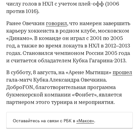
числу голов в НХЛ с учетом плей-офф (1006
против 1016).
Ранее Овечкин
говорил
, что намерен завершить
карьеру хоккеиста в родном клубе, московском
«Динамо». В команде он играл с 2001 по 2005
год, а также во время локаута в НХЛ в 2012–2013
годах. Становился чемпионом России 2005 года
и считается обладателем Кубка Гагарина-2013.
В субботу, 8 августа, на «Арене Мытищи»
прошел
гала‑матч Кубка Александра Овечкина.
00:00
/
00:00
ДоброFON, благотворительная программа
букмекерской компании «Фонбет», является
партнером этого турнира и мероприятия.
Оставайтесь на связи с РБК в
«Максе»
.