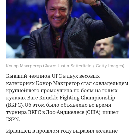
Конор Макгрегор
(Фото: Justin Setterfield / Getty Images)
Бывший чемпион UFC в двух весовых
категориях Конор Макгрегор стал совладельцем
крупнейшего промоушена по боям на голых
кулаках Bare Knuckle Fighting Championship
(BKFC). Об этом было объявлено во время
турнира BKFC в Лос-Анджелесе (США),
пишет
ESPN.
Ирландец в прошлом году выразил желание