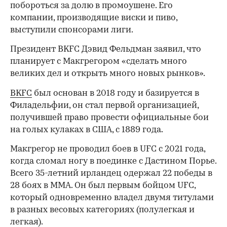
побороться за долю в промоушене. Его
компании, производящие виски и пиво,
выступили спонсорами лиги.
Президент BKFC Дэвид Фельдман заявил, что
планирует с Макгрегором «сделать много
великих дел и открыть много новых рынков».
BKFC
был основан в 2018 году и базируется в
Филадельфии, он стал первой организацией,
получившей право провести официальные бои
на голых кулаках в США, с 1889 года.
Макгрегор не проводил боев в UFC с 2021 года,
когда сломал ногу в поединке с Дастином Порье.
Всего 35-летний ирландец одержал 22 победы в
28 боях в ММА. Он был первым бойцом UFC,
00:00
/
00:00
который одновременно владел двумя титулами
в разных весовых категориях (полулегкая и
легкая).