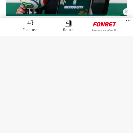
Джанни Инфантино
(Фото: Carl Recine / Getty Images)
Главное
Лента
Реклама, «Фонбет ТВ»
Африканская конфедерация футбола (CAF)
выразила поддержку попавшему под волну
критики президенту Международной
федерации футбола (ФИФА) Джанни Инфантино
из-за скандала с коммерческим проектом FIFA
Forward Enterprise (FFE),
сообщает
пресс-служба
СAF.
5 августа в Рабате (Марроко) прошло экстренное
заседание организации с участием Инфантино,
генерального секретаря организации Маттиаса
Графстрема и членов правления. Инфантино
извинился
за ошибки в продвижении
инициативы и свернул проект FFE. Также было
опубликовано
заявление
, в котором