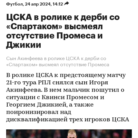
Футбол
⁠,
24 апр 2024, 14:12
ЦСКА в ролике к дерби со
«Спартаком» высмеял
отсутствие Промеса и
Джикии
Сын Акинфеева в ролике ЦСКА к дерби со
«Спартаком» высмеял отсутствие Промеса
В ролике ЦСКА к предстоящему матчу
21-го тура РПЛ снялся сын Игоря
Акинфеева. В нем мальчик пошутил о
ситуации с Квинси Промесом и
Георгием Джикией, а также
поиронизировал над
дисквалификацией трех игроков ЦСКА