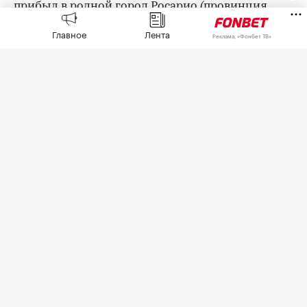
прибыл в родной город Росарио (провинция
Санта-Фе) на похороны своего отца,
сообщает
Главное
Лента
Реклама, «Фонбет ТВ»
EFE.
О смерти 68-летнего Хорхе Месси стало
известно накануне. Он умер в местной больнице
после продолжительной болезни.
Месси прилетел в Росарио частным рейсом из
Форт-Лодердейла (штат Флорида) вечером в
субботу по местному времени и сразу
отправился к семье.
Похороны пройдут в воскресенье, 9 августа, на
местном кладбище в присутствии родных и
близких.
Хорхе Месси был агентом сына на протяжении
его спортивной карьеры
О проблемах со здоровьем Месси-старшего