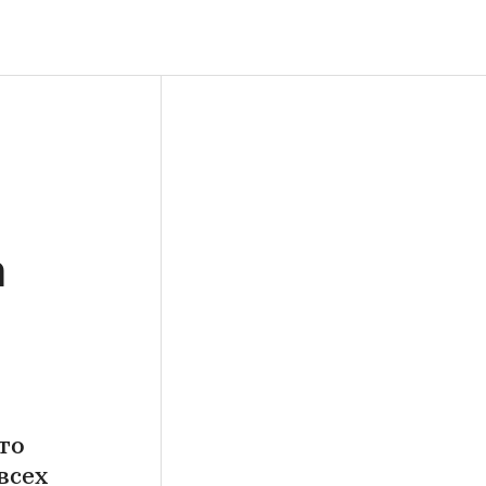
а
то
всех