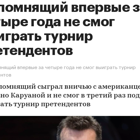
помнящий впервые з
ыре года не смог
играть турнир
етендентов
нящий впервые за четыре года не смог выиграть турнир
ентов
помнящий сыграл вничью с американц
но Каруаной и не смог в третий раз по
ать турнир претендентов