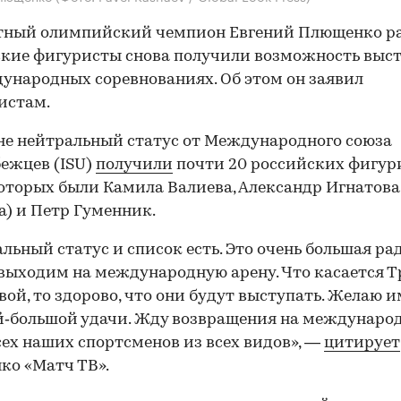
тный олимпийский чемпион Евгений Плющенко ра
кие фигуристы снова получили возможность выс
ународных соревнованиях. Об этом он заявил
истам.
е нейтральный статус от Международного союза
ежцев (ISU)
получили
почти 20 российских фигури
оторых были Камила Валиева, Александр Игнатова
а) и Петр Гуменник.
льный статус и список есть. Это очень большая рад
выходим на международную арену. Что касается Т
вой, то здорово, что они будут выступать. Желаю и
‑большой удачи. Жду возвращения на междунаро
сех наших спортсменов из всех видов», —
цитирует
ко «Матч ТВ».