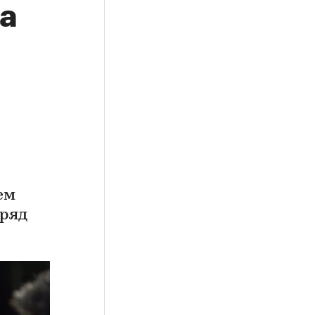
а
ем
дряд