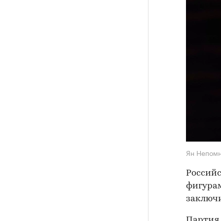
Ян Непом
Россий
фигурам
заключи
Партия 