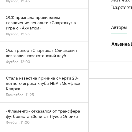
матчах 
Футбол, 12:46
Карлсен
ЭСК признала правильным
назначение пенальти «Спартаку» в
Авторы
игре с «Ахматом»
Футбол, 12:26
Альвина 
Экс-тренер «Спартака» Слишкович
возглавил казахстанский клуб
Футбол, 12:00
Стала известна причина смерти 29-
летнего игрока клуба НБА «Мемфис»
Кларка
Баскетбол, 11:25
«Фламенго» отказался от трансфера
футболиста «Зенита» Луиса Энрике
Футбол, 11:00