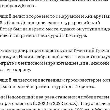
 набрал 8,5 очка.
щий делит второе место с Каруаной и Хикару На
 8,5 балла. До предпоследнего тура российский
йстер был на первом месте, однако он уступил лид
ичьей в партии с Накамурой в 13-м туре.
елем турнира претендентов стал 17-летний Гукеш
джу из Индии, набравший девять очков. Он полу
ыграть с чемпионом мира китайцем Дин Лижэнем
атную корону.
ящий является единственным гроссмейстером, ко
грал ни одной партии на турнире в Торонто.
ий Непомнящий два раза становился победителем
 претендентов (в 2020 и 2022 годах). В двух после