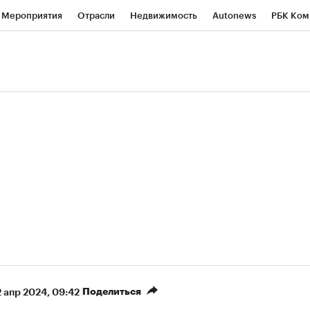
Мероприятия
Отрасли
Недвижимость
Autonews
РБК Ком
ние
РБК Курсы
РБК Life
Тренды
Визионеры
Национальн
б
Исследования
Кредитные рейтинги
Франшизы
Газета
роверка контрагентов
Политика
Экономика
Бизнес
Техно
(+90,59%)
(+33,94%)
 450
АФК «Система» ₽12
Купить
Ку
СБ к 29.07.27
прогноз БКС к 15.07.27
Поделиться
2 апр 2024, 09:42