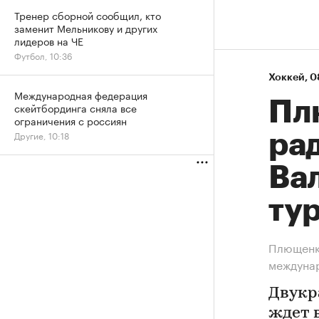
Тренер сборной сообщил, кто
заменит Мельникову и других
лидеров на ЧЕ
Футбол, 10:36
Хоккей
⁠,
0
Международная федерация
Пл
скейтбординга сняла все
ограничения с россиян
Другие, 10:18
ра
Ва
ту
Плющенк
междуна
Двукр
ждет 