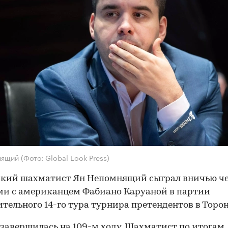
нящий
(Фото: Global Look Press)
ский шахматист Ян Непомнящий сыграл вничью 
и с американцем Фабиано Каруаной в партии
тельного 14-го тура турнира претендентов в Торон
завершилась на 109-м ходу. Шахматист по итогам