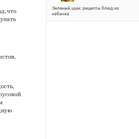
Зеленый шум: рецепты блюд из
д, что
кабачка
тупать
стов,
ость,
русовой
м
дную