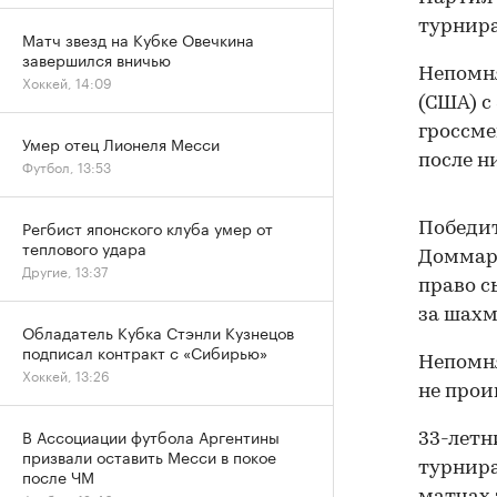
турнира
Матч звезд на Кубке Овечкина
завершился вничью
Непомня
Хоккей, 14:09
(США) с
гроссме
Умер отец Лионеля Месси
после н
Футбол, 13:53
Регбист японского клуба умер от
Победит
теплового удара
Доммара
Другие, 13:37
право с
за шахм
Обладатель Кубка Стэнли Кузнецов
подписал контракт с «Сибирью»
Непомн
Хоккей, 13:26
не прои
В Ассоциации футбола Аргентины
33-летн
призвали оставить Месси в покое
турнира
после ЧМ