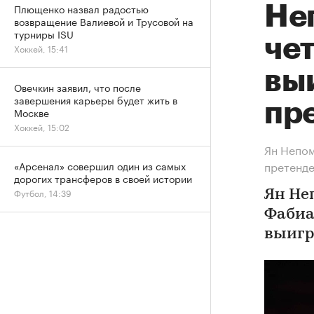
Плющенко назвал радостью
Не
возвращение Валиевой и Трусовой на
турниры ISU
чет
Хоккей, 15:41
вы
Овечкин заявил, что после
завершения карьеры будет жить в
пр
Москве
Хоккей, 15:02
Ян Непом
претенд
«Арсенал» совершил один из самых
дорогих трансферов в своей истории
Футбол, 14:39
Ян Не
Фабиа
выигр