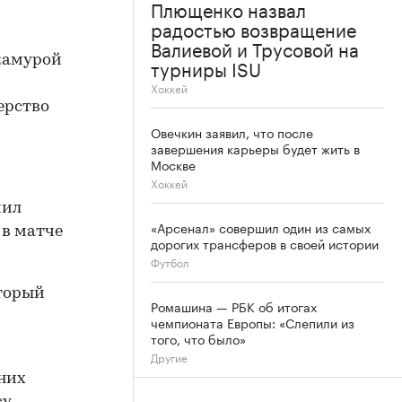
Плющенко назвал
радостью возвращение
Валиевой и Трусовой на
камурой
турниры ISU
Хоккей
ерство
Овечкин заявил, что после
завершения карьеры будет жить в
Москве
Хоккей
чил
«Арсенал» совершил один из самых
 в матче
дорогих трансферов в своей истории
Футбол
торый
Ромашина — РБК об итогах
чемпионата Европы: «Слепили из
того, что было»
Другие
дних