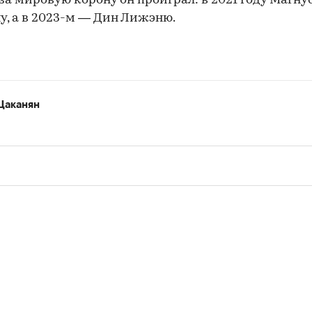
за мировую корону он проиграл: в 2021 году Магну
у, а в 2023-м — Дин Лижэню.
00:00
/
00:00
Цаканян