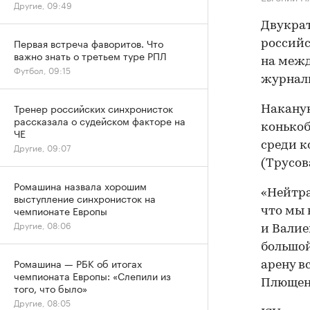
Другие, 09:49
Двукра
Первая встреча фаворитов. Что
российс
важно знать о третьем туре РПЛ
на межд
Футбол, 09:15
журнал
Тренер российских синхронисток
Наканун
рассказала о судейском факторе на
конькоб
ЧЕ
среди к
Другие, 09:07
(Трусов
Ромашина назвала хорошим
«Нейтра
выступление синхронисток на
чемпионате Европы
что мы 
Другие, 08:06
и Валие
большой
Ромашина — РБК об итогах
арену в
чемпионата Европы: «Слепили из
Плющен
того, что было»
Другие, 08:05