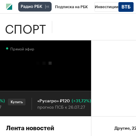
Подписка на РБК
Инвестиции
СПОРТ
Школа управления РБК
РБК Образова
РБК Бизнес-среда
Дискуссионный клу
Прямой эфир
Конференции СПб
Спецпроекты
П
Рынок наличной валюты
(+31,72%)
«Русагро» ₽120
Ozon ₽5
Купить
Купить
прогноз ПСБ к 26.07.27
прогноз П
Лента новостей
Другие
⁠,
2