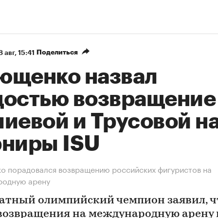
Поделиться
8 авг, 15:41
ющенко назвал
достью возвращение
лиевой и Трусовой н
рниры ISU
о порадовался возвращению российских фигуристов на
родную арену
атный олимпийский чемпион заявил, ч
возвращения на международную арену 