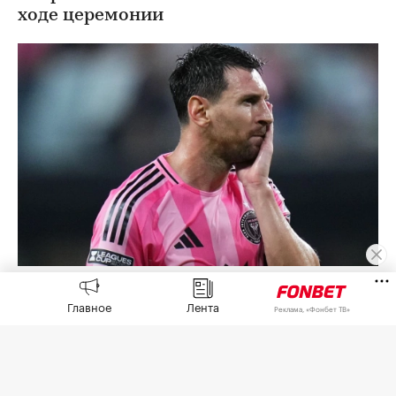
ходе церемонии
Лионель Месси
(Фото: Rich Storry / Getty Images)
Главное
Лента
Реклама, «Фонбет ТВ»
Капитан сборной Аргентины Лионель Месси
намерен обратиться в суд после церемонии
прощания со своим отцом Хорхе Месси. Об этом
сообщил аргентинский журналист Фран