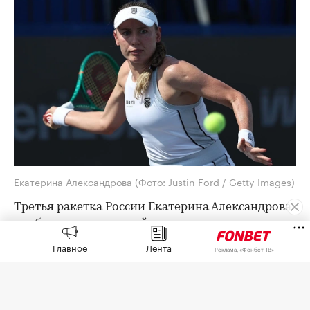
Екатерина Александрова
(Фото: Justin Ford / Getty Images)
Третья ракетка России Екатерина Александрова
пробилась в четвертый круг турнира категории
WTA 1000 в Торонто с призовым фондом более
Главное
Лента
Реклама, «Фонбет ТВ»
$7,4 млн.
Александрова в 1/16 финала обыграла
австралийку Талию Гибсон (74-я в рейтинге) со