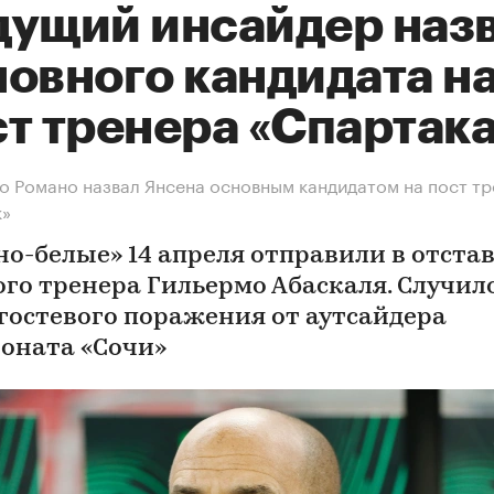
дущий инсайдер наз
новного кандидата н
т тренера «Спартака
 Романо назвал Янсена основным кандидатом на пост тр
к»
но-белые» 14 апреля отправили в отста
ого тренера Гильермо Абаскаля. Случило
 гостевого поражения от аутсайдера
оната «Сочи»