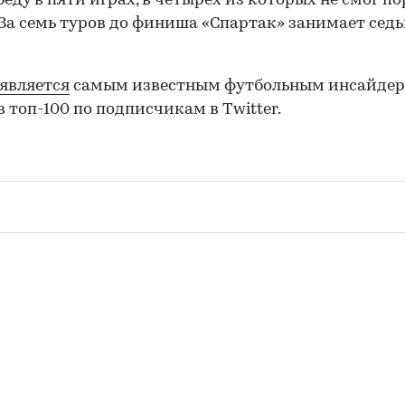
беду в пяти играх, в четырех из которых не смог п
 За семь туров до финиша «Спартак» занимает сед
является
самым известным футбольным инсайдер
в топ-100 по подписчикам в Twitter.
00:00
/
00:00