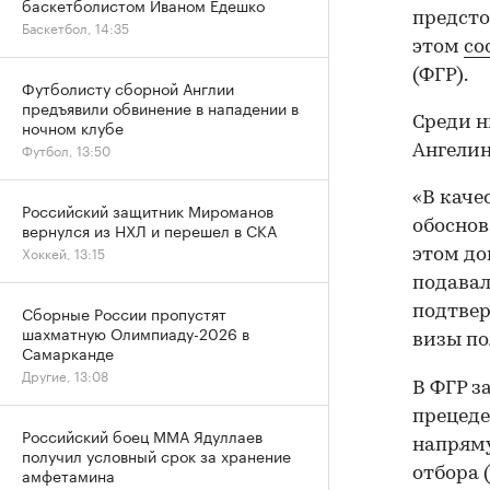
баскетболистом Иваном Едешко
предсто
Баскетбол, 14:35
этом
со
(ФГР).
Футболисту сборной Англии
предъявили обвинение в нападении в
Среди н
ночном клубе
Футбол, 13:50
Ангелин
«В каче
Российский защитник Мироманов
обоснов
вернулся из НХЛ и перешел в СКА
Хоккей, 13:15
этом до
подавал
Сборные России пропустят
подтвер
шахматную Олимпиаду-2026 в
визы по
Самарканде
Другие, 13:08
В ФГР з
прецеде
Российский боец ММА Ядуллаев
напряму
получил условный срок за хранение
амфетамина
отбора 