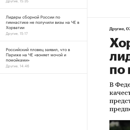
Другие, 15:35
Лидеры сборной России по
гимнастике не получили визы на ЧЕ в
Хорватии
Другие
⁠,
07
Другие, 15:17
Хор
Российский пловец заявил, что в
ли
Париже на ЧЕ «воняет мочой и
помойками»
Другие, 14:46
по 
В Фед
качес
предс
предп