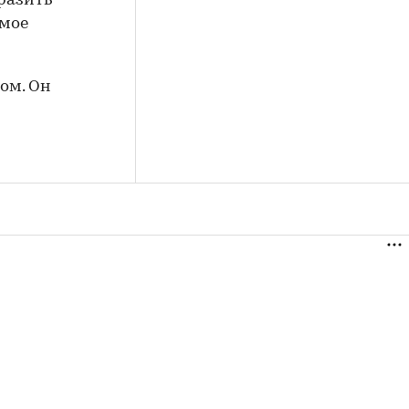
оразить
ьмое
ом. Он