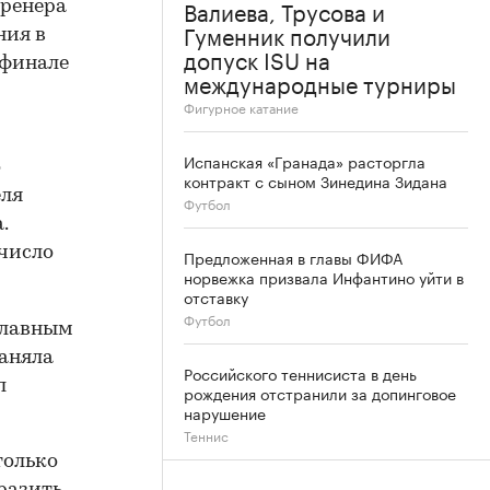
Валиева, Трусова и
тренера
Гуменник получили
ния в
допуск ISU на
уфинале
международные турниры
Фигурное катание
Испанская «Гранада» расторгла
о
контракт с сыном Зинедина Зидана
еля
Футбол
.
 число
Предложенная в главы ФИФА
норвежка призвала Инфантино уйти в
отставку
Футбол
 главным
заняла
Российского теннисиста в день
л
рождения отстранили за допинговое
нарушение
Теннис
только