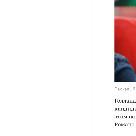
Паскаль 
Голланд
кандида
этом на
Романо.