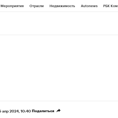
Мероприятия
Отрасли
Недвижимость
Autonews
РБК Ком
ние
РБК Курсы
РБК Life
Тренды
Визионеры
Национальн
б
Исследования
Кредитные рейтинги
Франшизы
Газета
роверка контрагентов
Политика
Экономика
Бизнес
Техно
(+88,42%)
(+33,59%)
5 450
АФК «Система» ₽12
Купить
К
 ПСБ к 29.07.27
прогноз БКС к 15.07.27
Поделиться
5 апр 2024, 10:40