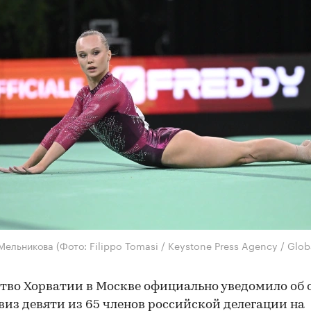
 Мельникова
(Фото: Filippo Tomasi / Keystone Press Agency / Glob
тво Хорватии в Москве официально уведомило об о
виз девяти из 65 членов российской делегации на