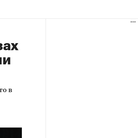
зах
ии
то в