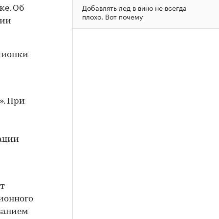
Добавлять лед в вино не всегда
е. Об
плохо. Вот почему
сии
пионки
». При
ации
ут
ионного
ванием