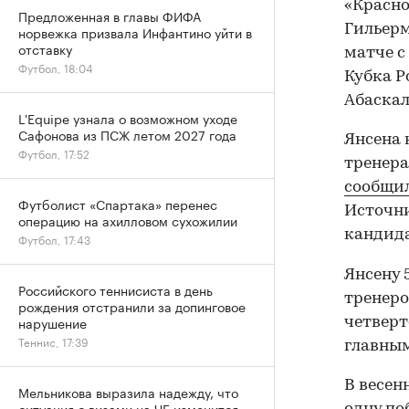
«Красно
Предложенная в главы ФИФА
Гильерм
норвежка призвала Инфантино уйти в
отставку
матче с
Футбол, 18:04
Кубка Р
Абаска
L'Equipe узнала о возможном уходе
Сафонова из ПСЖ летом 2027 года
Янсена 
Футбол, 17:52
тренера
сообщи
Футболист «Спартака» перенес
Источн
операцию на ахилловом сухожилии
кандида
Футбол, 17:43
Янсену 
Российского теннисиста в день
тренеро
рождения отстранили за допинговое
нарушение
четверт
Теннис, 17:39
главным
В весен
Мельникова выразила надежду, что
ситуация с визами на ЧЕ изменится