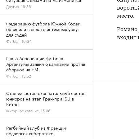
одну по
Другие, 16:56
ворота.
место.
Федерацию футбола Южной Кореи
обвинили в оплате интимных услуг
Романо
для судей
входит 
Футбол, 16:34
Глава Ассоциации футбола
Аргентины заявил о кампании против
сборной на ЧМ
Футбол, 15:52
Стал известен окончательный состав
юниоров на этап Гран-при ISU в
Китае
Фигурное катание, 15:36
Регбийный клуб из Франции
подвергся кибератаке