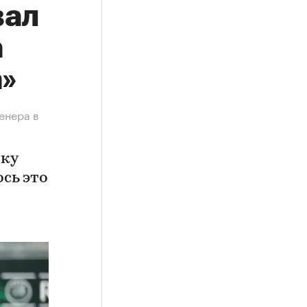
вал
а
»
енера в
вку
сь это