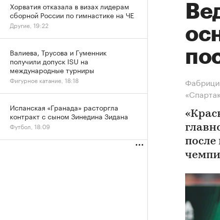
Хорватия отказала в визах лидерам
Ве
сборной России по гимнастике на ЧЕ
Другие, 19:22
ос
пос
Валиева, Трусова и Гуменник
получили допуск ISU на
международные турниры
Фигурное катание, 18:18
Фабрицио
«Спарта
Испанская «Гранада» расторгла
«Крас
контракт с сыном Зинедина Зидана
Футбол, 18:09
главн
после
чемпи