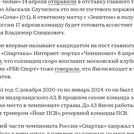
-белые» 14 апреля
отправили
в отставку главного 
о Абаскаля. Случилось это после гостевого пораже
 «Сочи» (0:1). К ответному матчу с «Зенитом» в пол
оссии 17 апреля команду будет готовить ассистент
ля Владимир Слишкович.
не впервые называют кандидатом на пост главног
 «Спартака». Интернет-портал «Чемпионат» 8 апр
л
, что голландец скоро возглавит московский клуба
ик «РБК Спорт» тоже
говорили
, что Янсен входит в
тов.
51 год. С декабря 2020-го по январь 2024-го он был
м нидерландского АЗ. В прошлом сезоне команда 
ое место в чемпионате страны. До АЗ Янсен работа
 тренером «Йонг ПСВ», резервной команды ПСВ.
ней части чемпионата России «Спартак» одержал 