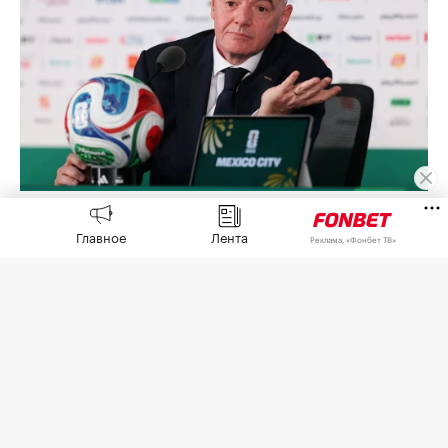
Джанни Инфантино
(Фото: Carl Recine / Getty Images)
Главное
Лента
Реклама, «Фонбет ТВ»
Африканская конфедерация футбола (CAF)
выразила поддержку попавшему под волну
критики президенту Международной
федерации футбола (ФИФА) Джанни Инфантино
из-за скандала с коммерческим проектом FIFA
Forward Enterprise (FFE),
сообщает
пресс-служба
СAF.
5 августа в Рабате (Марроко) прошло экстренное