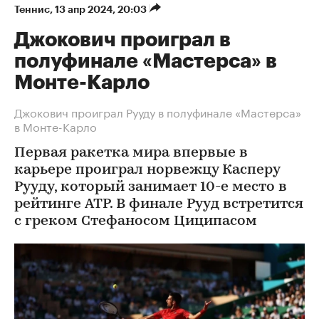
Теннис
⁠,
13 апр 2024, 20:03
Джокович проиграл в
полуфинале «Мастерса» в
Монте-Карло
Джокович проиграл Рууду в полуфинале «Мастерса»
в Монте-Карло
Первая ракетка мира впервые в
карьере проиграл норвежцу Касперу
Рууду, который занимает 10-е место в
рейтинге ATP. В финале Рууд встретится
с греком Стефаносом Циципасом