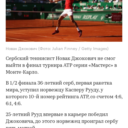
Новак Джокович
(Фото: Julian Finney / Getty Images)
Сербский теннисист Новак Джокович не смог
выйти в финал турнира ATP серии «Мастерс» в
Монте-Карло.
В 1/2 финала 36-летний серб, первая ракетка
мира, уступил норвежцу Касперу Рууду, у
которого 10-й номер рейтинга ATP, со счетом 4:6,
6:1, 4:6.
25-летний Рууд впервые в карьере победил
Джоковича, до этого норвежец проиграл сербу