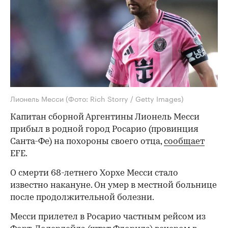
Лионель Месси
(Фото: Rich Storry / Getty Images)
Капитан сборной Аргентины Лионель Месси
прибыл в родной город Росарио (провинция
Санта-Фе) на похороны своего отца,
сообщает
EFE.
О смерти 68-летнего Хорхе Месси стало
известно накануне. Он умер в местной больнице
после продолжительной болезни.
Месси прилетел в Росарио частным рейсом из