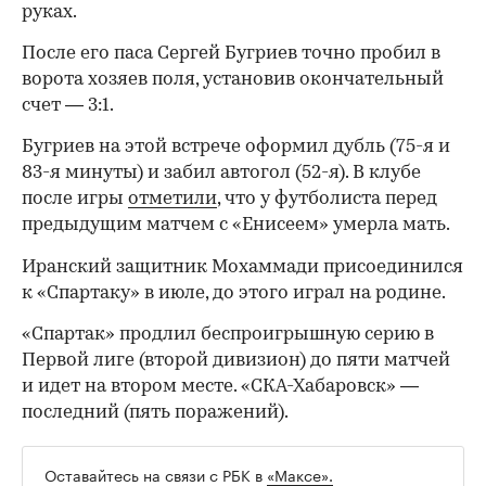
руках.
После его паса Сергей Бугриев точно пробил в
ворота хозяев поля, установив окончательный
счет — 3:1.
Бугриев на этой встрече оформил дубль (75-я и
83-я минуты) и забил автогол (52-я). В клубе
после игры
отметили
, что у футболиста перед
предыдущим матчем с «Енисеем» умерла мать.
Иранский защитник Мохаммади присоединился
к «Спартаку» в июле, до этого играл на родине.
«Спартак» продлил беспроигрышную серию в
Первой лиге (второй дивизион) до пяти матчей
и идет на втором месте. «СКА-Хабаровск» —
последний (пять поражений).
Оставайтесь на связи с РБК в
«Максе».
00:00
/
00:00