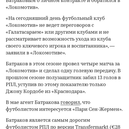
Батраковым о личном контракте и обратился в
«Локомотив».
«На сегодняшний день футбольный клуб
«Локомотив» не ведет переговоров с
«Галатасараем» или другими клубами и не
рассматривает возможность ухода из клуба
своего ключевого игрока и воспитанника», —
заявили в «Локомотиве».
Батраков в этом сезоне провел четыре матча за
«Локомотив» и сделал одну голевую передачу. В
прошлом сезоне полузащитник забил 13 голов в
РПЛ, уступив по этому показателю только
Джону Кордобе из «Краснодара».
В мае агент Батракова
говорил
, что
футболистом интересуется «Пари Сен-Жермен».
Батраков является самым дорогим
футболистом РПЛ по версии Transfermarkt (€28