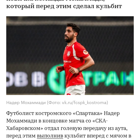
который перед этим сделал кульбит
Надер Мохаммади
(Фото: vk.ru/fcspk_kostroma)
Футболист костромского «Спартака» Надер
Мохаммади в концовке матча со «СКА-
Хабаровском» отдал голевую передачу из аута,
перед этим
выполнив
кульбит вперед с мячом в