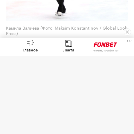
Камила Валиева
(Фото: Maksim Konstantinov / Global Look
Press)
Российские фигуристки Камила Валиева и
Главное
Лента
Реклама, «Фонбет ТВ»
Александра Игнатова (Трусова) получили
нейтральный статус для выступления на
международных турнирах от Международного
союза конькобежцев (ISU). Об этом сообщается
на сайте ISU.
Также нейтральный статус получил Петр
Гуменник, участник Олимпиады-2026.
20-летняя Валиева в январе возобновила
карьеру после отбытия дисквалификации за
допинговое нарушение. Она стала
тренироваться в команде Татьяны Навки под