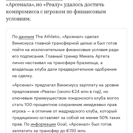
«Арсенала», но «Реалу» удалось достичь
компромисса с игроком по финансовым
условиям.
По
данным
The Athletic, «Арсенал» сделал
00:00
/
00:00
Винисиуса главной трансферной целью и был готов
пойти на исключительные финансовые условия ради
его подписания. Главный тренер Микель Артета
лично настаивал на трансфере бразильца, а
владельцы клуба дали предварительное одобрение
на сделку.
«Арсенал» предлагал Винисиусу зарплату на уровне
предложения «Реала» (около €24 млн в год), но
ключевым преимуществом лондонского клуба могло
стать 100-процентное сохранение имиджевых прав
игрока — в отличие от мадридского клуба, который
традиционно оставляет за собой не менее 50% таких
прав. По
информации
Goal, «Арсенал» был готов
заплатить за трансфер до €150 млн.