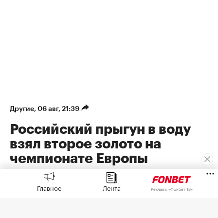
Другие
⁠,
06 авг, 21:39
Российский прыгун в воду
взял второе золото на
чемпионате Европы
Российский прыгун в воду Терновой взял золото
чемпионата Европы
Главное
Лента
Реклама, «Фонбет ТВ»
Руслан Терновой победил в прыжках с