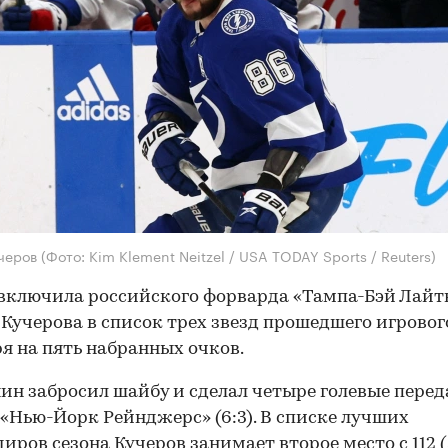
учеров
(Фото: Kim Klement Neitzel / USA TODAY Sports / Reuters)
включила российского форварда «Тампа-Бэй Лайт
Кучерова в список трех звезд прошедшего игрового
я на пять набранных очков.
ин забросил шайбу и сделал четыре голевые перед
 «Нью-Йорк Рейнджерс» (6:3). В списке лучших
иров сезона Кучеров занимает второе место с 112 (