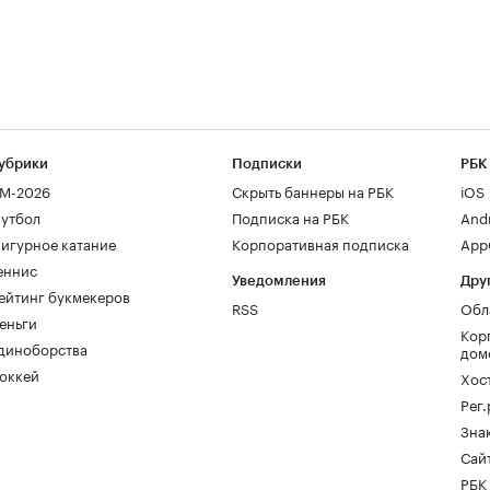
убрики
Подписки
РБК
М-2026
Скрыть баннеры на РБК
iOS
утбол
Подписка на РБК
And
игурное катание
Корпоративная подписка
AppG
еннис
Уведомления
Дру
ейтинг букмекеров
RSS
Обл
еньги
Кор
диноборства
дом
оккей
Хос
Рег
Зна
Сайт
РБК