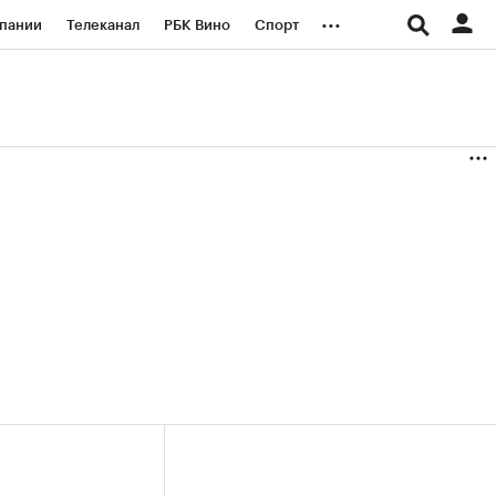
...
пании
Телеканал
РБК Вино
Спорт
ые проекты
Город
Стиль
Крипто
Спецпроекты СПб
логии и медиа
Финансы