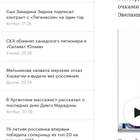
очками 
Сын Зинедина Зидана подписал
Эвеланш
контракт с «Леганесом» на один год
Футбол, 21:26
СКА обменял канадского легионера в
«Салават Юлаев»
Хоккей, 20:28
Мельникова назвала мерзким отказ
Хорватии в выдаче виз россиянам
Другие, 20:24
В Аргентине массажист рассказал о
последних днях Диего Марадоны
Футбол, 20:09
19-летняя россиянка впервые
победила соперницу из топ-20 на
турнире WTA