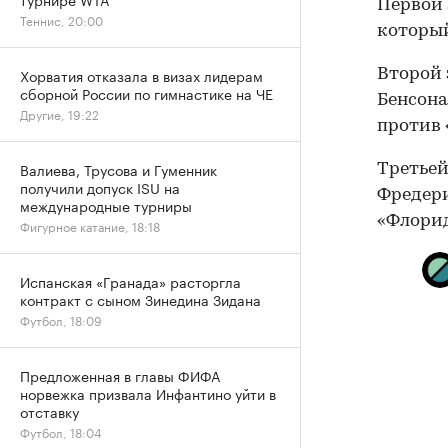
Первой 
Теннис, 20:00
который
Хорватия отказала в визах лидерам
Второй 
сборной России по гимнастике на ЧЕ
Бенсона
Другие, 19:22
против 
Валиева, Трусова и Гуменник
Третьей
получили допуск ISU на
Фредери
международные турниры
«Флорид
Фигурное катание, 18:18
Испанская «Гранада» расторгла
контракт с сыном Зинедина Зидана
Футбол, 18:09
Предложенная в главы ФИФА
норвежка призвала Инфантино уйти в
отставку
Футбол, 18:04