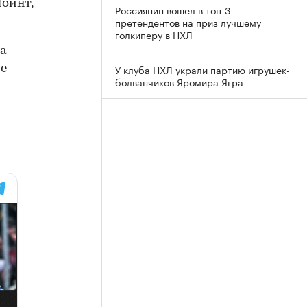
ойнт,
Россиянин вошел в топ-3
претендентов на приз лучшему
голкиперу в НХЛ
ка
У клуба НХЛ украли партию игрушек-
ре
болванчиков Яромира Ягра