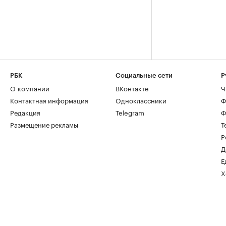
РБК
Социальные сети
Р
О компании
ВКонтакте
Ч
Контактная информация
Одноклассники
Ф
Редакция
Telegram
Ф
Размещение рекламы
Т
Р
Д
Е
Х