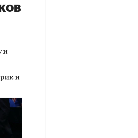
ков
 и
трик и