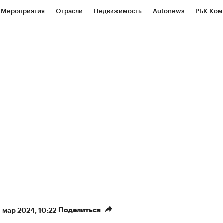
Мероприятия
Отрасли
Недвижимость
Autonews
РБК Ком
ние
РБК Курсы
РБК Life
Тренды
Визионеры
Национальн
б
Исследования
Кредитные рейтинги
Франшизы
Газета
роверка контрагентов
Политика
Экономика
Бизнес
Техно
Поделиться
5 мар 2024, 10:22