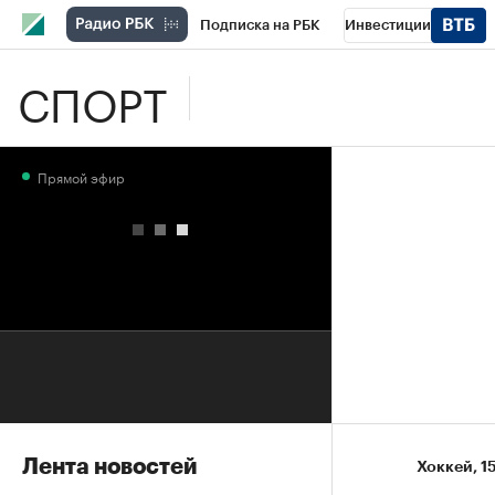
Подписка на РБК
Инвестиции
СПОРТ
Школа управления РБК
РБК Образова
РБК Бизнес-среда
Дискуссионный клу
Прямой эфир
Конференции СПб
Спецпроекты
П
Рынок наличной валюты
Лента новостей
Хоккей
⁠,
1