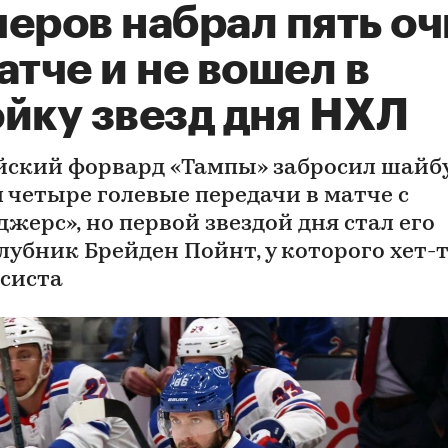
еров набрал пять оч
атче и не вошел в
ойку звезд дня НХЛ
йский форвард «Тампы» забросил шайбу
л четыре голевые передачи в матче с
жерс», но первой звездой дня стал его
лубник Брейден Пойнт, у которого хет-
ссиста