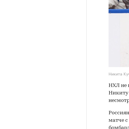
Никита К
НХЛ не 
Никиту 
несмотр
Россиян
матче с
бомбард