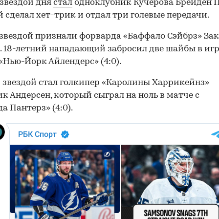
звездой дня
стал
одноклубник Кучерова Брейден П
 сделал хет-трик и отдал три голевые передачи.
звездой признали форварда «Баффало Сэйбрз» За
. 18-летний нападающий забросил две шайбы в иг
«Нью-Йорк Айлендерс» (4:0).
 звездой стал голкипер «Каролины Харрикейнз»
к Андерсен, который сыграл на ноль в матче c
а Пантерз» (4:0).