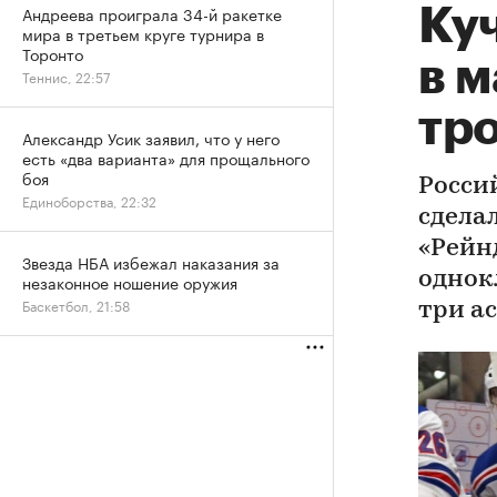
Андреева проиграла 34-й ракетке
Куч
мира в третьем круге турнира в
Торонто
в м
Теннис, 22:57
тр
Александр Усик заявил, что у него
есть «два варианта» для прощального
боя
Росси
Единоборства, 22:32
сдела
«Рейнд
Звезда НБА избежал наказания за
однок
незаконное ношение оружия
Баскетбол, 21:58
три а