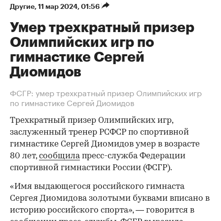
Другие
⁠,
11 мар 2024, 01:56
Умер трехкратный призер
Олимпийских игр по
гимнастике Сергей
Диомидов
ФСГР: умер трехкратный призер Олимпийских игр
по гимнастике Сергей Диомидов
Трехкратный призер Олимпийских игр,
заслуженный тренер РСФСР по спортивной
гимнастике Сергей Диомидов умер в возрасте
80 лет,
сообщила
пресс-служба Федерации
спортивной гимнастики России (ФСГР).
«Имя выдающегося российского гимнаста
Сергея Диомидова золотыми буквами вписано в
историю российского спорта», — говорится в