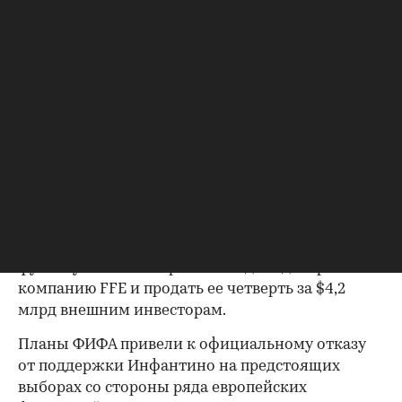
Исполнительный комитет
CAF поблагодарил Инфантино за многолетнюю
поддержку африканского футбола. В CAF также
отметили успешную организацию чемпионата
мира-2026 и высокое качество футбола на
женском Кубке африканских наций, который
сейчас проходит в Марокко.
Скандал вокруг ФИФА разразился 28 июля, когда
00:00
/
00:00
источники The Telegraph и Financial Times
сообщили о планах организации
продать долю
коммерческих прав на чемпионат мира по
футболу. ФИФА собиралась создать дочернюю
компанию FFE и продать ее четверть за $4,2
млрд внешним инвесторам.
Планы ФИФА привели к официальному отказу
от поддержки Инфантино на предстоящих
выборах со стороны ряда европейских