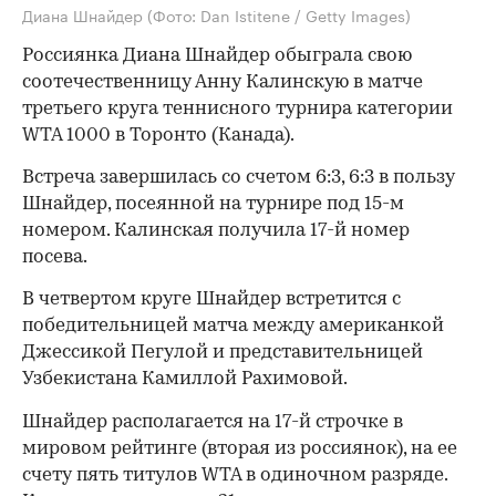
Диана Шнайдер
(Фото: Dan Istitene / Getty Images)
Россиянка Диана Шнайдер обыграла свою
соотечественницу Анну Калинскую в матче
третьего круга теннисного турнира категории
WTA 1000 в Торонто (Канада).
Встреча завершилась со счетом 6:3, 6:3 в пользу
Шнайдер, посеянной на турнире под 15-м
номером. Калинская получила 17-й номер
посева.
В четвертом круге Шнайдер встретится с
победительницей матча между американкой
Джессикой Пегулой и представительницей
Узбекистана Камиллой Рахимовой.
Шнайдер располагается на 17-й строчке в
мировом рейтинге (вторая из россиянок), на ее
счету пять титулов WTA в одиночном разряде.