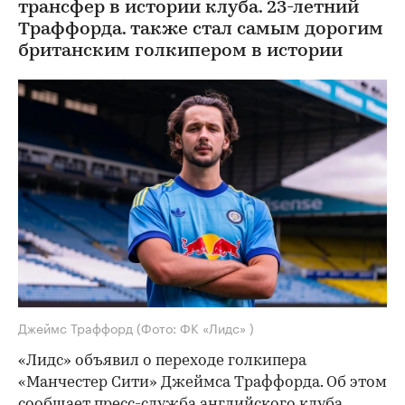
трансфер в истории клуба. 23-летний
Траффорда. также стал самым дорогим
британским голкипером в истории
Джеймс Траффорд
(Фото: ФК «Лидс» )
«Лидс» объявил о переходе голкипера
«Манчестер Сити» Джеймса Траффорда. Об этом
сообщает
пресс-служба английского клуба.