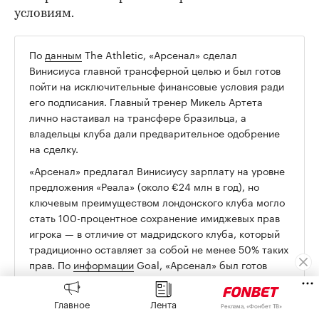
условиям.
По
данным
The Athletic, «Арсенал» сделал
00:00
/
00:00
Винисиуса главной трансферной целью и был готов
пойти на исключительные финансовые условия ради
его подписания. Главный тренер Микель Артета
лично настаивал на трансфере бразильца, а
владельцы клуба дали предварительное одобрение
на сделку.
«Арсенал» предлагал Винисиусу зарплату на уровне
предложения «Реала» (около €24 млн в год), но
ключевым преимуществом лондонского клуба могло
стать 100-процентное сохранение имиджевых прав
игрока — в отличие от мадридского клуба, который
традиционно оставляет за собой не менее 50% таких
прав. По
информации
Goal, «Арсенал» был готов
заплатить за трансфер до €150 млн.
Главное
Лента
Реклама, «Фонбет ТВ»