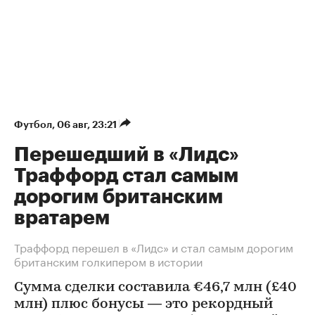
Футбол
⁠,
06 авг, 23:21
Перешедший в «Лидс»
Траффорд стал самым
дорогим британским
вратарем
Траффорд перешел в «Лидс» и стал самым дорогим
британским голкипером в истории
Сумма сделки составила €46,7 млн (£40
млн) плюс бонусы — это рекордный