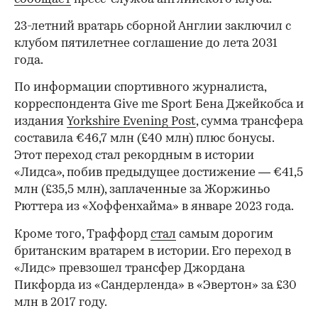
23-летний вратарь сборной Англии заключил с
клубом пятилетнее соглашение до лета 2031
года.
По информации спортивного журналиста,
корреспондента Give me Sport Бена Джейкобса и
издания
Yorkshire Evening Post
, сумма трансфера
составила €46,7 млн (£40 млн) плюс бонусы.
Этот переход стал рекордным в истории
«Лидса», побив предыдущее достижение — €41,5
млн (£35,5 млн), заплаченные за Жоржиньо
Рюттера из «Хоффенхайма» в январе 2023 года.
Кроме того, Траффорд
стал
самым дорогим
британским вратарем в истории. Его переход в
«Лидс» превзошел трансфер Джордана
Пикфорда из «Сандерленда» в «Эвертон» за £30
млн в 2017 году.