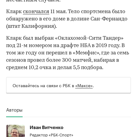
несчастным случаем.
Кларк
скончался
11 мая. Тело спортсмена было
обнаружено в его доме в долине Сан-Фернандо
(штат Калифорния).
Кларк был выбран «Оклахомой-Сити Тандер»
под 21-м номером на драфте НБА в 2019 году. В
том же году он перешел в «Мемфис», где за семь
сезонов провел более 300 матчей, набирая в
среднем 10,2 очка и делая 5,5 подбора.
Оставайтесь на связи с РБК в
«Максе»
.
00:00
/
00:00
Авторы
Иван Витченко
Редактор «РБК-Спорт»