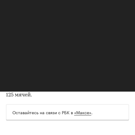
которое сочтет правильным», — сказал Тапиа.
39-летний Месси дошел со сборной Аргентины
до финала
чемпионата мира 2026 года, который
может стать для него последним турниром с
национальной командой.
Месси — восьмикратный обладатель «Золотого
мяча», самый титулованный футболист в
истории, чемпион мира 2022 года,
четырехкратный победитель Лиги чемпионов,
десятикратный чемпион Испании. Всего Месси
провел за сборную Аргентины 207 игр и забил
125 мячей.
Оставайтесь на связи с РБК в
«Максе»
.