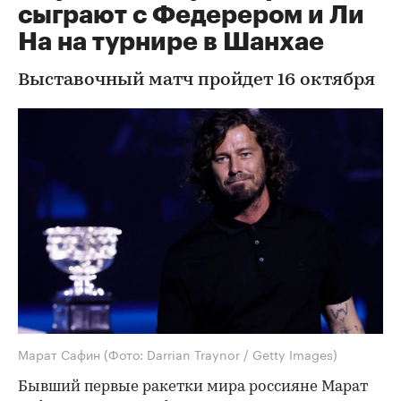
сыграют с Федерером и Ли
На на турнире в Шанхае
Выставочный матч пройдет 16 октября
Марат Сафин
(Фото: Darrian Traynor / Getty Images)
Бывший первые ракетки мира россияне Марат