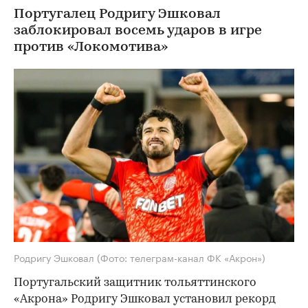
Португалец Родригу Эшковал
заблокировал восемь ударов в игре
против «Локомотива»
Родригу Эшковал
(Фото: телеграм-канал ФК «Акрон»)
Португальский защитник тольяттинского
«Акрона» Родригу Эшковал установил рекорд