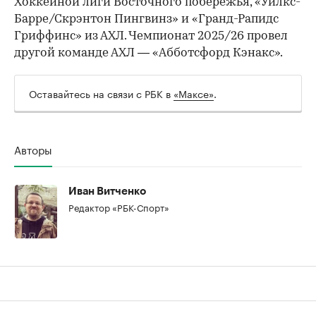
Хоккейной лиги Восточного побережья, «Уилкс-
Барре/Скрэнтон Пингвинз» и «Гранд-Рапидс
Гриффинс» из АХЛ. Чемпионат 2025/26 провел
другой команде АХЛ — «Абботсфорд Кэнакс».
Оставайтесь на связи с РБК в
«Максе»
.
00:00
/
00:00
Авторы
Иван Витченко
Редактор «РБК-Спорт»