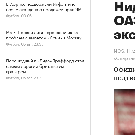
В Африке поддержали Инфантино
Ни
после скандала с продажей прав ЧМ
Футбол, 00:05
ОА
эк
Матч Первой лиги перенесли из-за
проблем с вылетом «Сочи» в Москву
Футбол, 06 авг, 23:35
NOS: Нид
«Спарта
Перешедший в «Лидс» Траффорд стал
самым дорогим британским
Офици
вратарем
Футбол, 06 авг, 23:21
подтв