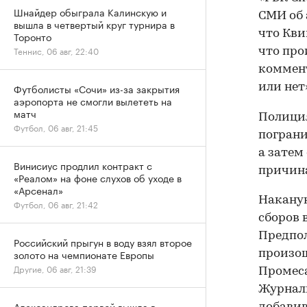
Шнайдер обыграла Калинскую и
СМИ об 
вышла в четвертый круг турнира в
что Кви
Торонто
Теннис, 06 авг, 22:40
что про
коммент
или нет
Футболисты «Сочи» из-за закрытия
аэропорта не смогли вылететь на
матч
Полиция
Футбол, 06 авг, 21:45
пограни
а затем
Винисиус продлил контракт с
причина
«Реалом» на фоне слухов об уходе в
«Арсенал»
Наканун
Футбол, 06 авг, 21:42
сборов 
Предпол
Российский прыгун в воду взял второе
золото на чемпионате Европы
произош
Другие, 06 авг, 21:39
Промеса
Журнал
Александрова первой вышла в