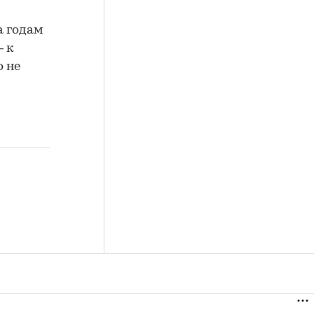
а годам
— к
о не