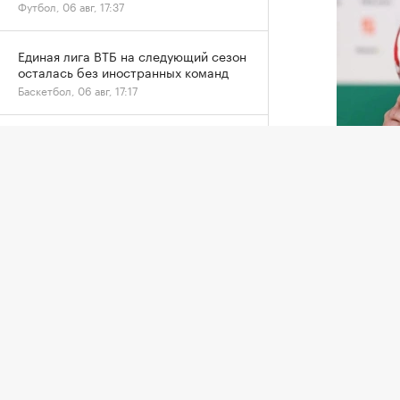
Футбол, 06 авг, 17:37
Единая лига ВТБ на следующий сезон
осталась без иностранных команд
Баскетбол, 06 авг, 17:17
Фанатам дали до 7 суток ареста за
пиротехнику на матче «Локомотив» —
Джанни И
ЦСКА
Футбол, 06 авг, 16:38
Африкан
попавш
У Валерия Карпина родился первый
федерац
сын
коммерч
Футбол, 06 авг, 16:33
пресс-с
Российские гимнастки поедут на ЧМ в
5 авгус
Германию без флага и гимна
организ
Другие, 06 авг, 16:22
организ
Инфант