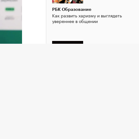
РБК Образование
Как развить харизму и выглядеть
увереннее в общении
РБК Образование
держку
«Ген успеха»: влияет ли ДНК на
ой
карьеру и доход
ндала с
бщает
е
аря
тивы и