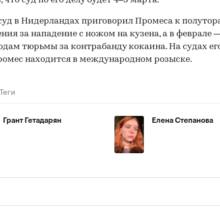
 что суд по его делу будет 4–5 марта.
00:00
/
00:00
суд в Нидерландах приговорил Промеса к полутор
ния за нападение с ножом на кузена, а в феврале 
одам тюрьмы за контрабанду кокаина. На судах ег
ромес находится в международном розыске.
Теги
Грант Гетадарян
Елена Степанова