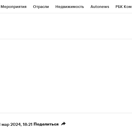
Мероприятия
Отрасли
Недвижимость
Autonews
РБК Ком
ние
РБК Курсы
РБК Life
Тренды
Визионеры
Национальн
б
Исследования
Кредитные рейтинги
Франшизы
Газета
роверка контрагентов
Политика
Экономика
Бизнес
Техно
(+5,93%)
(
«Северсталь» ₽700
НОВАТЭК ₽1 400
Купить
рогноз КИТ Финанс к 20.07.27
прогноз SberCIB к 2
Поделиться
1 мар 2024, 18:21