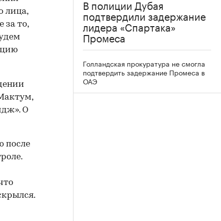
В полиции Дубая
о лица,
подтвердили задержание
лидера «Спартака»
 за то,
Промеса
будем
ицию
Голландская прокуратура не смогла
подтвердить задержание Промеса в
ОАЭ
дении
Мактум,
идж». О
ю после
роле.
 что
скрылся.