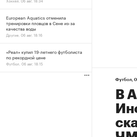
Хоккей, 06 авг, 18:34
European Aquatics отменила
тренировки пловцов в Сене из-за
качества воды
Другие, 06 авг, 18:16
«Реал» купил 19-летнего футболиста
по рекордной цене
Футбол, 06 авг, 18:15
Футбол
⁠,
0
В 
Ин
ск