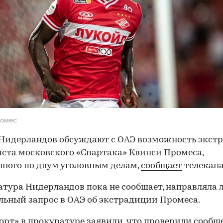
ромес
Нидерландов обсуждают с ОАЭ возможность экст
ста московского «Спартака» Квинси Промеса,
ного по двум уголовным делам,
сообщает
телекана
тура Нидерландов пока не сообщает, направляла 
ьный запрос в ОАЭ об экстрадиции Промеса.
орт» в прокуратуре заявили, что проверили сообщ