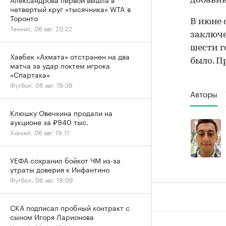
добавив,
четвертый круг «тысячника» WTA в
Торонто
В июне 
Теннис, 06 авг, 20:22
заключе
шести г
Хавбек «Ахмата» отстранен на два
было. П
матча за удар локтем игрока
«Спартака»
Футбол, 06 авг, 19:39
Авторы
Клюшку Овечкина продали на
аукционе за ₽940 тыс.
Хоккей, 06 авг, 19:11
УЕФА сохранил бойкот ЧМ из-за
утраты доверия к Инфантино
Футбол, 06 авг, 19:09
СКА подписал пробный контракт с
сыном Игоря Ларионова