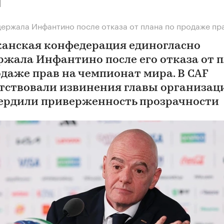
М
ержала Инфантино после отказа от плана по продаже пр
анская конфедерация единогласно
ржала Инфантино после его отказа от 
одаже прав на чемпионат мира. В CAF
тствовали извинения главы организац
ердили приверженность прозрачности