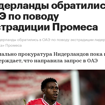
дерланды обратилис
Э по поводу
страдиции Промеса
ерланды обратились в ОАЭ по поводу экстрадиции лиде
ка» Промеса
ально прокуратура Нидерландов пока 
ерждает, что направила запрос в ОАЭ