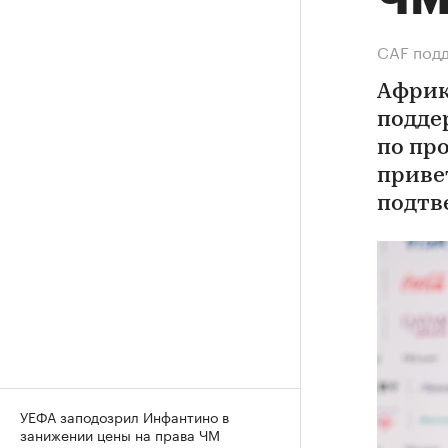
Ч
СAF подд
Африк
подде
по пр
приве
подтв
УЕФА заподозрил Инфантино в
занижении цены на права ЧМ