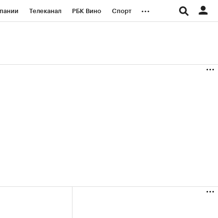
...
пании
Телеканал
РБК Вино
Спорт
ые проекты
Город
Стиль
Крипто
Спецпроекты СПб
логии и медиа
Финансы
+35,63%)
(+31,03%)
«Русагро» ₽120
Купить
Купить
7.07.27
прогноз ПСБ к 26.07.27