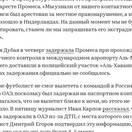
аресте Промеса. «Мы узнали от нашего контактног
нси был арестован за местное правонарушение, а не
изошло в Нидерландах. На данный момент мы не 
ировать, станем ли мы запрашивать его экстрад
»
.
 Дубая в четверг
задержала
Промеса при прохож
чного контроля в международном аэропорту Аль-
 его доставили в полицейский участок «Аль-Хаван
х задержания официально не сообщалось.
е футболист не смог вылететь с командой в Росси
в ОАЭ, поскольку был задержан на паспортном конт
агалось, что он вылетит ближе к ночи, но этого не
ло. В пятницу журналист Иван Карпов
рассказал
,
 задержали в ОАЭ из-за ДТП, с места которого он 
ист Дмитрий Егоров подтвердил эту информацию,