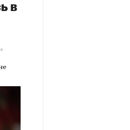
ь в
ра
не