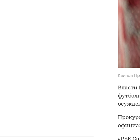
Квинси П
Власти 
футболи
осужден
Прокура
официал
«РБК Сп