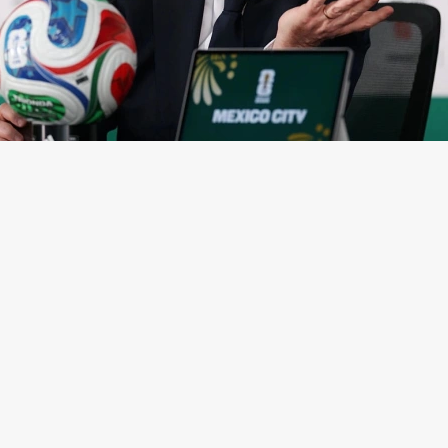
нфантино
(Фото: Carl Recine / Getty Images)
ская конфедерация футбола (CAF) выразила под
ему под волну критики президенту Международн
ии футбола (ФИФА) Джанни Инфантино из-за ска
еским проектом FIFA Forward Enterprise (FFE),
соо
лужба СAF.
та в Рабате (Марроко) прошло экстренное заседани
ации с участием Инфантино, генерального секрет
ации Маттиаса Графстрема и членов правления.
ино
извинился
за ошибки в продвижении инициа