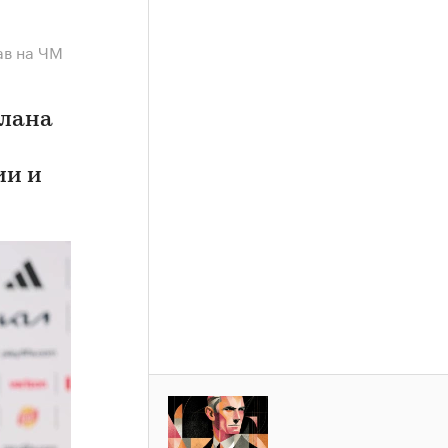
ав на ЧМ
плана
ии и