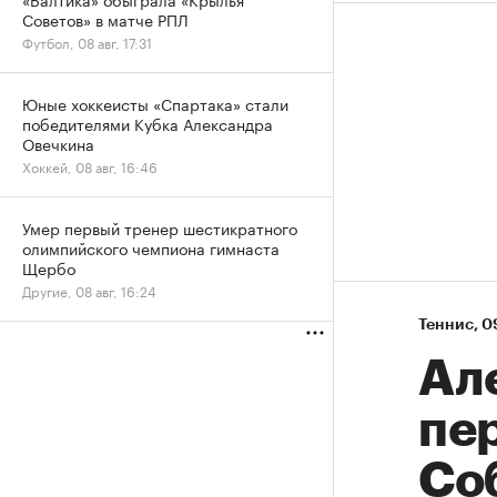
Советов» в матче РПЛ
Футбол, 08 авг, 17:31
Юные хоккеисты «Спартака» стали
победителями Кубка Александра
Овечкина
Хоккей, 08 авг, 16:46
Умер первый тренер шестикратного
олимпийского чемпиона гимнаста
Щербо
Другие, 08 авг, 16:24
Теннис
⁠,
0
Ал
пе
Со