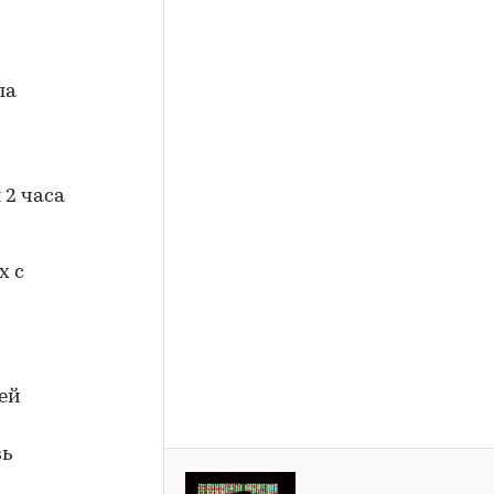
ла
 2 часа
х с
щей
вь