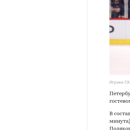
Игроки С
Петербу
гостево
В соста
минута),
Поляков