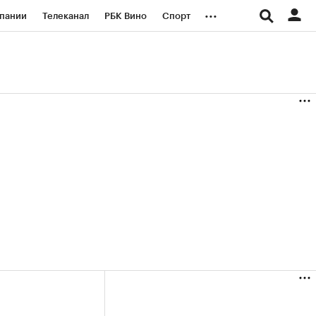
...
пании
Телеканал
РБК Вино
Спорт
ые проекты
Город
Стиль
Крипто
Спецпроекты СПб
логии и медиа
Финансы
(+36,85%)
(+30,66%)
«Русагро» ₽120
Купить
Купить
27.07.27
прогноз ПСБ к 26.07.27