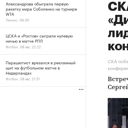
Александрова обыграла первую
СК
ракетку мира Соболенко на турнире
WTA
«Ди
Теннис, 08:30
ли
ЦСКА и «Ростов» сыграли нулевую
ничью в матче РПЛ
ко
Футбол, 08 авг, 22:22
СКА побе
Парашютист врезался в рекламный
конфере
щит на футбольном матче в
Нидерландах
Футбол, 08 авг, 21:51
Встреч
Серге