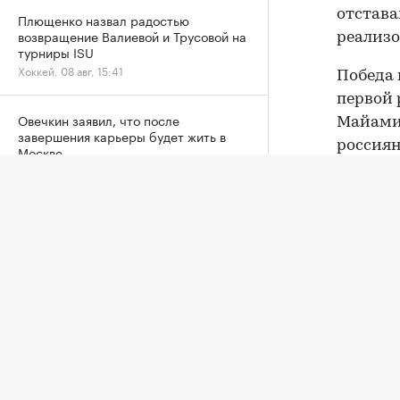
отстава
Плющенко назвал радостью
возвращение Валиевой и Трусовой на
реализо
турниры ISU
Хоккей, 08 авг, 15:41
Победа 
первой 
Овечкин заявил, что после
Майами 
завершения карьеры будет жить в
россиян
Москве
категор
Хоккей, 08 авг, 15:02
До этог
«Арсенал» совершил один из самых
Торонто
дорогих трансферов в своей истории
Футбол, 08 авг, 14:39
Австрал
WTA, — 5
рейтинг
Матч звезд на Кубке Овечкина
завершился вничью
Андрее
Хоккей, 08 авг, 14:09
Оста
Умер отец Лионеля Месси