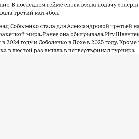
ние. В последнем гейме снова взяла подачу соперн
вала третий матчбол.
над Соболенко стала для Александровой третьей н
ракеткой мира. Ранее она обыгрывала Игу Швентек
в 2024 году и Соболенко в Дохе в 2025 году. Кроме 
ка в шестой раз вышла в четвертьфинал турнира
ии WTA 1000 и впервые с соревнований в Дохе в 202
00:00
/
00:00
о Александрова дошла до
четвертого круга турнир
, обыграв в 1/16 финала представительницу
ии Талию Гибсон, занимающую 74-е место в рейти
:7, 6:1, 6:3. Россиянка занимает 19-е место в миро
е и является третьей ракеткой России после Мир
вой и Дианы Шнайдер.
вайтесь на связи с РБК в
«Максе»
.