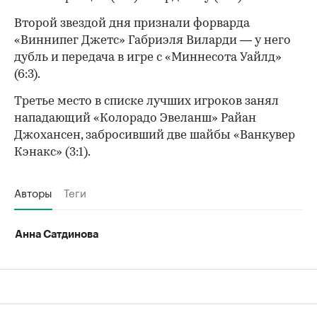
Второй звездой дня признали форварда
«Виннипег Джетс» Габриэля Виларди — у него
00:00
/
00:00
дубль и передача в игре с «Миннесота Уайлд»
(6:3).
Третье место в списке лучших игроков занял
нападающий «Колорадо Эвеланш» Райан
Джохансен, забросивший две шайбы «Ванкувер
Кэнакс» (3:1).
Авторы
Теги
Анна Сатдинова