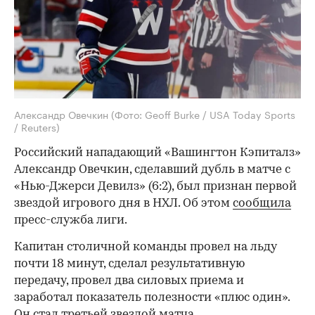
Александр Овечкин
(Фото: Geoff Burke / USA Today Sports
/ Reuters)
Российский нападающий «Вашингтон Кэпиталз»
Александр Овечкин, сделавший дубль в матче с
«Нью-Джерси Девилз» (6:2), был признан первой
звездой игрового дня в НХЛ. Об этом
сообщила
пресс-служба лиги.
Капитан столичной команды провел на льду
почти 18 минут, сделал результативную
передачу, провел два силовых приема и
заработал показатель полезности «плюс один».
Он стал третьей звездой матча.