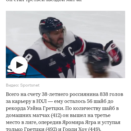
Видео: Sportsnet
Всего на счету 38-летнего россиянина 838 голов
за карьеру в НХЛ — ему осталось 56 шайб до
рекорда Уэйна Гретцки. По количеству шайб в
домашних матчах (412) он вышел на третье
место в лиге, опередив Яромира Ягра и уступая
только Гретцки (492) и Горди Хоу (449).