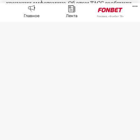
хранении амфетамина. Об этом
ТАСС
сообщили
в пресс-службе суда.
Главное
Лента
Реклама, «Фонбет ТВ»
Ядуллаева признали виновным в совершении
преступления, предусмотренного ч. 2 ст. 228 УК
(хранение психотропных веществ в крупном
размере). Ему назначено наказание с
испытательным сроком четыре года.
Суд установил, что в мае 2026 года спортсмен
приобрел у неустановленного лица пакет с
амфетамином массой 1,45 г. 28-летний Ядуллаев
признал вину и раскаялся в содеянном.
Ядуллаев — мастер спорта, чемпион России по
кикбоксингу. С 2021 года он выступает в поп-
ММА под псевдонимом Фара в различных
промоушенах, в том числе Hardcore, «Наше
дело», Hype Reality и Nomad FC. Последний бой
Ядуллаев провел 29 июня на турнире IBA Bare