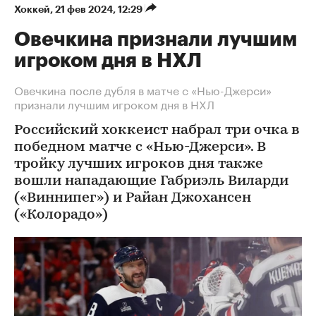
Хоккей
⁠,
21 фев 2024, 12:29
Овечкина признали лучшим
игроком дня в НХЛ
Овечкина после дубля в матче с «Нью-Джерси»
признали лучшим игроком дня в НХЛ
Российский хоккеист набрал три очка в
победном матче с «Нью-Джерси». В
тройку лучших игроков дня также
вошли нападающие Габриэль Виларди
(«Виннипег») и Райан Джохансен
(«Колорадо»)