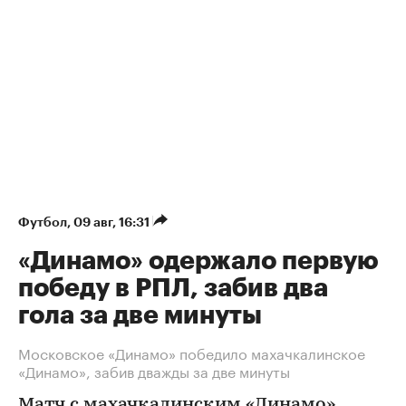
Футбол
⁠,
09 авг, 16:31
«Динамо» одержало первую
победу в РПЛ, забив два
гола за две минуты
Московское «Динамо» победило махачкалинское
«Динамо», забив дважды за две минуты
Матч с махачкалинским «Динамо»