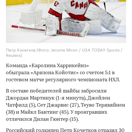
Петр Кочетков
(Фото: Jerome Miron / USA TODAY Sports /
Reuters)
Команда «Каролина Харрикейнз»
обыграла «Аризона Койотис» со счетом 5:1 в
гостевом матче регулярного чемпионата НХЛ.
В составе победителей шайбы забросили
Джордан Мартинук (1-я минута), Джейлен
Чатфилд (5), Сет Джарвис (27), Теуво Терявяйнен
(38) и Майкл Бантинг (45). У проигравших
отличился Дилан Гюнтер (15).
Российский голкипер Петр Кочетков отразил 30