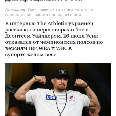
Александр Усик заявил, что у него есть «два
варианта» для своего последнего боя
В интервью The Athletic украинец
рассказал о переговорах о бое с
Деонтеем Уайлдером. 26 июня Усик
отказался от чемпионских поясов по
версиям IBF, WBA и WBC в
супертяжелом весе