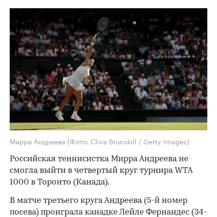
Мирра Андреева
(Фото: Clive Brunskill / Getty Images)
Российская теннисистка Мирра Андреева не
смогла выйти в четвертый круг турнира WTA
1000 в Торонто (Канада).
В матче третьего круга Андреева (5-й номер
посева) проиграла канадке Лейле Фернандес (34-