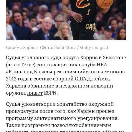
Джеймс Харден
(Фото: Sarah Stier / Getty Images)
Судья уголовного суда округа Харрис в Хьюстоне
(штат Техас) снял с защитника клуба НБА
«Кливленд Кавальерс», олимпийского чемпиона
2012 года в составе сборной США Джеймса
Хардена обвинение в незаконном ношении
оружия,
пишет
ESPN.
Судья удовлетворил ходатайство окружной
прокуратуры после того, как Харден прошел
программу альтернативного урегулирования.
Такие программы позволяют обвиняемым