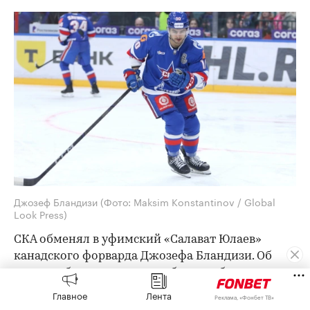
Джозеф Бландизи
(Фото: Maksim Konstantinov / Global
Look Press)
СКА обменял в уфимский «Салават Юлаев»
канадского форварда Джозефа Бландизи. Об
этом
сообщила
пресс-служба петербургского
клуба КХЛ.
Главное
Лента
Реклама, «Фонбет ТВ»