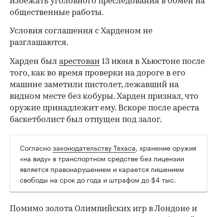
избежать уголовного преследования в обмен на
общественные работы.
Условия соглашения с Харденом не
разглашаются.
Харден был
арестован
13 июня в Хьюстоне после
того, как во время проверки на дороге в его
машине заметили пистолет, лежавший на
видном месте без кобуры. Харден признал, что
оружие принадлежит ему. Вскоре после ареста
баскетболист был отпущен под залог.
Согласно
законодательству Техаса
, хранение оружия
00:00
/
00:00
«на виду» в транспортном средстве без лицензии
является правонарушением и карается лишением
свободы на срок до года и штрафом до $4 тыс.
Помимо золота Олимпийских игр в Лондоне и