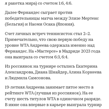
я ракетка мира) со счетом 1:6, 4:6.
Далее Фернандес сыграет против
победительницы матча между Элизе Мертенс
(Бельгия) и Наоми Осака (Япония).
Счет личных встреч теннисисток стал 2–2.
Примечательно, что свою первую победу на
уровне WTA Андреева одержала именно над
Фернандес. На «Мастерсе» в Мадриде 2023 года
она выиграла со счетом 6:3, 6:4.
Из россиянок на турнире остались Екатерина
Александрова, Диана Шнайдер, Алина Корнеева
и Людмила Самсонова.
00:00
/
00:00
19-летняя Андреева занимает пятое место в
рейтинге WTA (лучшая из россиянок). На ее
счету шесть титулов WTA в одиночном разряде.
В июне она впервые в карьере выиграла турнир