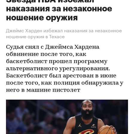
наказания за незаконное
ношение оружия
Джеймс Харден избежал наказания за незаконное
ношение оружия в Техасе
Судья снял с Джеймса Хардена
обвинение после того, как
баскетболист прошел программу
альтернативного урегулирования.
Баскетболист был арестован в июне
после того, как полиция обнаружила у
него в машине пистолет