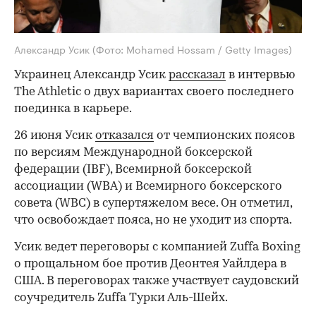
Александр Усик
(Фото: Mohamed Hossam / Getty Images)
Украинец Александр Усик
рассказал
в интервью
The Athletic о двух вариантах своего последнего
поединка в карьере.
26 июня Усик
отказался
от чемпионских поясов
по версиям Международной боксерской
федерации (IBF), Всемирной боксерской
ассоциации (WBA) и Всемирного боксерского
совета (WBC) в супертяжелом весе. Он отметил,
что освобождает пояса, но не уходит из спорта.
Усик ведет переговоры с компанией Zuffa Boxing
о прощальном бое против Деонтея Уайлдера в
США. В переговорах также участвует саудовский
соучредитель Zuffa Турки Аль-Шейх.