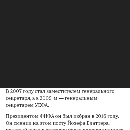
категорически отверг все обвинения, назвав их
«клеветническими» и «абсолютно не
соответствующими действительности». «Ни
один сотрудник в УЕФА или ФИФА никогда не
подавал жалоб на поведение господина
Инфантино, потому что не было ни одного
инцидента с его участием», — цитирует The
Telegraph представителя ФИФА.
Инфантино в 2000 году перешел на работу
УЕФА. Сначала он работал в юридическом
отделе, в 2004 году возглавил департамент по
правовым вопросам и лицензированию клубов.
В 2007 году стал заместителем генерального
секретаря, а в 2009-м — генеральным
секретарем УЕФА.
Президентом ФИФА он был избран в 2016 году.
Он сменил на этом посту Йозефа Блаттера,