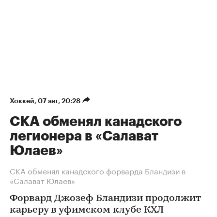
Хоккей
⁠,
07 авг, 20:28
СКА обменял канадского
легионера в «Салават
Юлаев»
СКА обменял канадского форварда Бландизи в
«Салават Юлаев»
Форвард Джозеф Бландизи продолжит
карьеру в уфимском клубе КХЛ