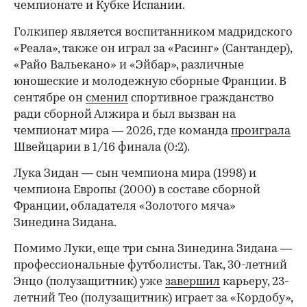
чемпионате и Кубке Испании.
Голкипер является воспитанником мадридского
«Реала», также он играл за «Расинг» (Сантандер),
«Райо Вальекано» и «Эйбар», различные
юношеские и молодежную сборные Франции. В
сентябре он
сменил
спортивное гражданство
ради сборной Алжира и был вызван на
чемпионат мира — 2026, где команда
проиграла
Швейцарии в 1/16 финала (0:2).
00:00
/
00:00
Лука Зидан — сын чемпиона мира (1998) и
чемпиона Европы (2000) в составе сборной
Франции, обладателя «Золотого мяча»
Зинедина Зидана.
Помимо Луки, еще три сына Зинедина Зидана —
профессиональные футболисты. Так, 30-летний
Энцо (полузащитник) уже
завершил
карьеру, 23-
летний Тео (полузащитник) играет за «Кордобу»,