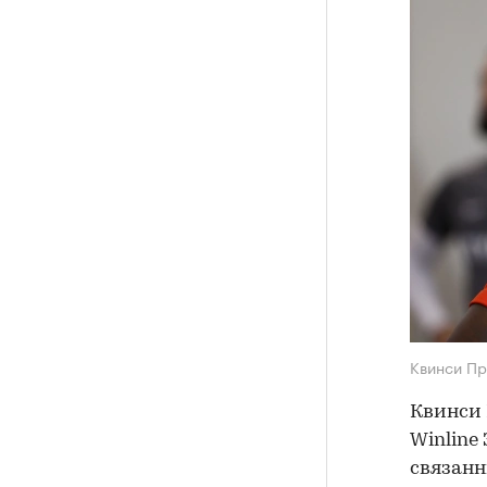
Квинси П
Квинси 
Winline
связанн