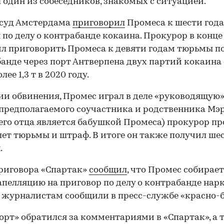
 один из собеседников, знакомых с ситуацией.
 суд Амстердама
приговорил
Промеса к шести год
по делу о контрабанде кокаина. Прокурор в конце
л приговорить Промеса к девяти годам тюрьмы по
анде через порт Антверпена двух партий кокаин
лее 1,3 т в 2020 году.
ии обвинения, Промес играл в деле «руководящую»
 предполагаемого соучастника и родственника Мэр
 его отца является бабушкой Промеса) прокурор п
лет тюрьмы и штраф. В итоге он также получил шес
.
риговора «Спартак»
сообщил
, что Промес собирае
апелляцию на приговор по делу о контрабанде нар
 журналистам сообщили в пресс-службе «красно-б
орт» обратился за комментариями в «Спартак», а 