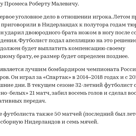
у Промеса Роберту Малевичу.
первое уголовное дело в отношении игрока. Летом 
о приговорили в Нидерландах к полутора годам тю
 он ударил двоюродного брата ножом в ногу после с
дения. Футболист подал апелляцию на это решение
должен будет выплатить компенсацию своему
ному брату, ее размер будет определен позднее.
является лучшим бомбардиром чемпионата Росси
ов. Он играл за «Спартак» в 2014–2018 годах и с 20
шние дни. В текущем сезоне 32-летний футболист 
сно-белых» 21 матч, забил восемь голов и сделал во
ативных передач.
е футболиста также 50 матчей (последний был лет
а сборную Нидерландов и семь мячей.