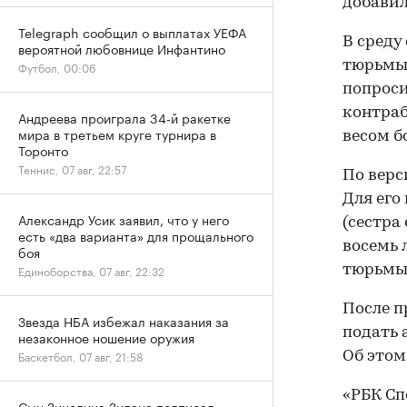
добавил
Telegraph сообщил о выплатах УЕФА
В среду
вероятной любовнице Инфантино
тюрьмы 
Футбол, 00:06
попроси
контраб
Андреева проиграла 34-й ракетке
мира в третьем круге турнира в
весом бо
Торонто
Теннис, 07 авг, 22:57
По верс
Для его
Александр Усик заявил, что у него
(сестра
есть «два варианта» для прощального
восемь 
боя
тюрьмы
Единоборства, 07 авг, 22:32
После п
Звезда НБА избежал наказания за
подать 
незаконное ношение оружия
Баскетбол, 07 авг, 21:58
Об этом
«РБК Сп
Сын Зинедина Зидана подписал