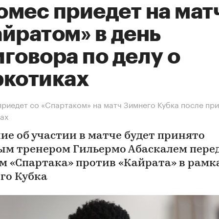
мес приедет на матч
йратом» в день
говора по делу о
ркотиках
риедет со «Спартаком» на матч Зимнего Кубка после при
ах
ие об участии в матче будет принято
ым тренером Гильермо Абаскалем пере
м «Спартака» против «Кайрата» в рамк
го Кубка