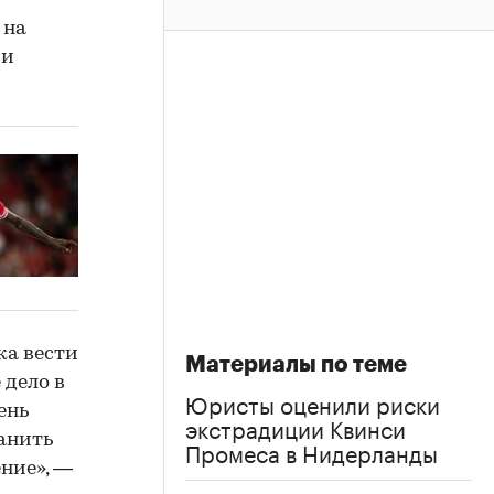
 на
 и
ка вести
Материалы по теме
 дело в
Юристы оценили риски
ень
экстрадиции Квинси
ранить
Промеса в Нидерланды
ение», —