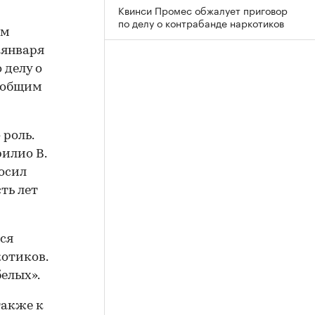
Квинси Промес обжалует приговор
по делу о контрабанде наркотиков
ам
 января
 делу о
а общим
 роль.
илио В.
росил
ть лет
тся
котиков.
елых».
также к