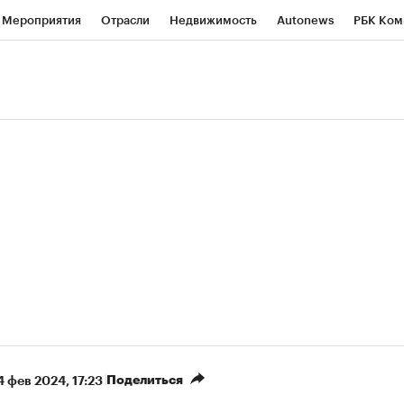
Мероприятия
Отрасли
Недвижимость
Autonews
РБК Ком
ние
РБК Курсы
РБК Life
Тренды
Визионеры
Национальн
б
Исследования
Кредитные рейтинги
Франшизы
Газета
Политика
Экономика
Бизнес
Технологии и медиа
Фин
Поделиться
4 фев 2024, 17:23