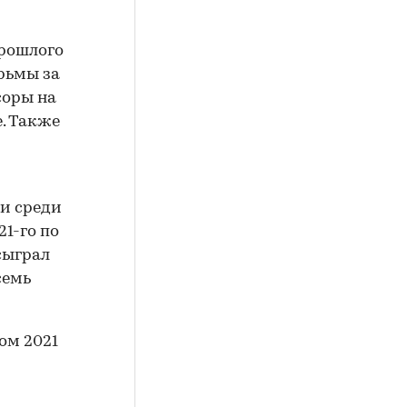
прошлого
рьмы за
соры на
. Также
и среди
21-го по
сыграл
семь
ом 2021