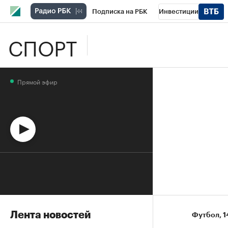
Подписка на РБК
Инвестиции
СПОРТ
Школа управления РБК
РБК Образова
РБК Бизнес-среда
Дискуссионный клу
Прямой эфир
Спецпроекты
Проверка контрагентов
Лента новостей
Футбол
⁠,
1