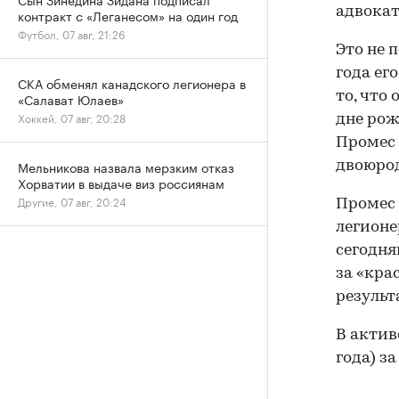
адвокат
контракт с «Леганесом» на один год
Футбол, 07 авг, 21:26
Это не 
года ег
СКА обменял канадского легионера в
то, что
«Салават Юлаев»
Хоккей, 07 авг, 20:28
дне рож
Промес 
Мельникова назвала мерзким отказ
двоюрод
Хорватии в выдаче виз россиянам
Другие, 07 авг, 20:24
Промес 
легионер
сегодня
за «кра
результ
В актив
года) з