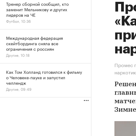
Тренер сборной сообщил, кто
Про
заменит Мельникову и других
лидеров на ЧЕ
«Ка
Футбол, 10:36
при
Международная федерация
скейтбординга сняла все
на
ограничения с россиян
Другие, 10:18
Промес п
наркотик
Как Том Холланд готовился к фильму
о Человеке-пауке и запустил
челлендж
Решен
Другие, 09:49
главн
матче
Зимне