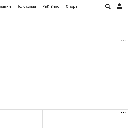
пании
Телеканал
РБК Вино
Спорт
ые проекты
Город
Стиль
Крипто
Спецпроекты СПб
Конференции СПб
ансы
Рынок наличной валюты