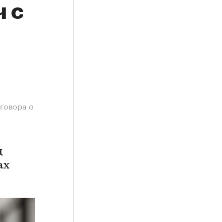
 с
говора о
д
ах