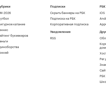
убрики
Подписки
РБК
М-2026
Скрыть баннеры на РБК
iOS
утбол
Подписка на РБК
And
игурное катание
Корпоративная подписка
AppG
еннис
Уведомления
Дру
ейтинг букмекеров
RSS
Обл
еньги
Кор
диноборства
дом
оккей
Хос
Рег
Зна
Сайт
РБК
Шко