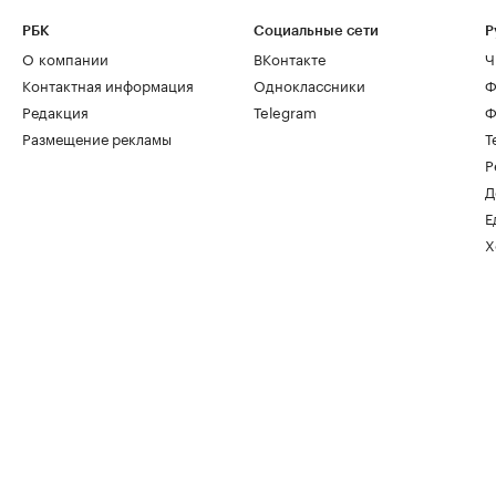
РБК
Социальные сети
Р
О компании
ВКонтакте
Ч
Контактная информация
Одноклассники
Ф
Редакция
Telegram
Ф
Размещение рекламы
Т
Р
Д
Е
Х