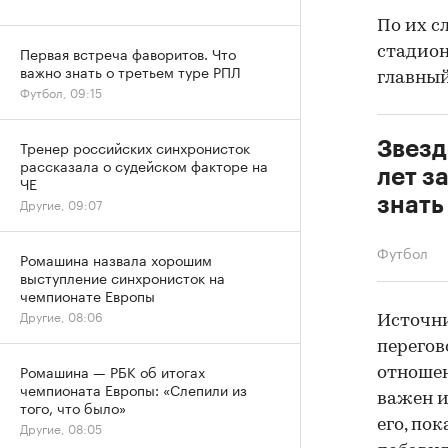
По их с
Первая встреча фаворитов. Что
стадион
важно знать о третьем туре РПЛ
главный
Футбол, 09:15
Тренер российских синхронисток
Звезд
рассказала о судейском факторе на
лет за
ЧЕ
знать
Другие, 09:07
Футбол
Ромашина назвала хорошим
выступление синхронисток на
чемпионате Европы
Другие, 08:06
Источни
перегов
Ромашина — РБК об итогах
отношен
чемпионата Европы: «Слепили из
важен и
того, что было»
его, по
Другие, 08:05