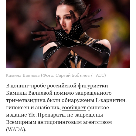
Камила Валиева
(Фото: Сергей Бобылев / ТАСС)
В допинг-пробе российской фигуристки
Камилы Валиевой помимо запрещенного
триметазидина были обнаружены L-карнитин,
гипоксен и анаболик,
сообщает
финское
издание Yle. Препараты не запрещены
Всемирным антидопинговым агентством
(WADA).