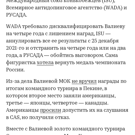
Международный союз конькобежцев (ISU),
Всемирное антидопинговое агентство (WADA) и
РУСАДА.
WADA требовало дисквалифицировать Валиеву
на четыре года с лишением наград, ISU —
аннулировать все ее результаты с 25 декабря
2021-го и отстранить на четыре года или на два
года, а РУСАДА — обойтись выговором. Сама
фигуристка
хотела
вернуть медаль чемпионата
России.
Из-за дела Валиевой МОК
не вручил
награды по
итогам командного турнира в Пекине, в
котором второе место заняли американцы,
третье — японцы, четвертое — канадцы.
Американцы
просили
допустить их на слушания
в CAS, но получили отказ.
Вместе с Валиевой золото командного турнира