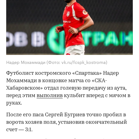
Надер Мохаммади
(Фото: vk.ru/fcspk_kostroma)
Футболист костромского «Спартака» Надер
Мохаммади в концовке матча со «СКА-
Хабаровском» отдал голевую передачу из аута,
перед этим
выполнив
кульбит вперед с мячом в
руках.
После его паса Сергей Бугриев точно пробил в
ворота хозяев поля, установив окончательный
счет — 3:1.