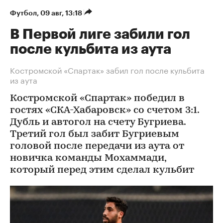
Футбол
⁠,
09 авг, 13:18
В Первой лиге забили гол
после кульбита из аута
Костромской «Спартак» забил гол после кульбита
из аута
Костромской «Спартак» победил в
гостях «СКА-Хабаровск» со счетом 3:1.
Дубль и автогол на счету Бугриева.
Третий гол был забит Бугриевым
головой после передачи из аута от
новичка команды Мохаммади,
который перед этим сделал кульбит