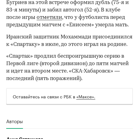
Бугриев на этой встрече оформил дубль (75-я и
83-я минуты) и забил автогол (52-я). В клубе
после игры
отметили
, что у футболиста перед
предыдущим матчем с «Енисеем» умерла мать.
Иранский защитник Мохаммади присоединился
к «Спартаку» в июле, до этого играл на родине.
«Спартак» продлил беспроигрышную серию в
Первой лиге (второй дивизион) до пяти матчей
и идет на втором месте. «СКА-Хабаровск» —
последний (пять поражений).
Оставайтесь на связи с РБК в
«Максе».
00:00
/
00:00
Авторы