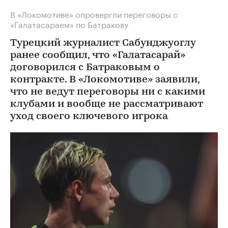
В «Локомотиве» опровергли переговоры с
«Галатасараем» по Батракову
Турецкий журналист Сабунджуоглу
ранее сообщил, что «Галатасарай»
договорился с Батраковым о
контракте. В «Локомотиве» заявили,
что не ведут переговоры ни с какими
клубами и вообще не рассматривают
уход своего ключевого игрока