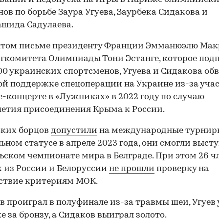
ов по борьбе Заура Угуева, Заурбека Сидакова и
шида Садулаева.
ытом письме президенту Франции Эмманюэлю Мак
ргкомитета Олимпиады Тони Эстанге, которое под
00 украинских спортсменов, Угуева и Сидакова об
й поддержке спецоперации на Украине из-за учас
-концерте в «Лужниках» в 2022 году по случаю
етия присоединения Крыма к России.
ских борцов
допустили
на международные турнир
ьном статусе в апреле 2023 года, они смогли выст
ьском чемпионате мира в Белграде. При этом 26 ч
 из России и Белоруссии
не прошли
проверку на
ствие критериям МОК.
ев
проиграл
в полуфинале из-за травмы шеи, Угуев
ке за бронзу, а Сидаков
выиграл
золото.