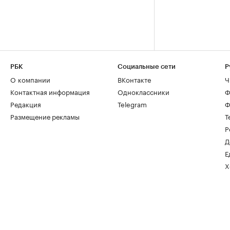
РБК
Социальные сети
Р
О компании
ВКонтакте
Ч
Контактная информация
Одноклассники
Ф
Редакция
Telegram
Ф
Размещение рекламы
Т
Р
Д
Е
Х