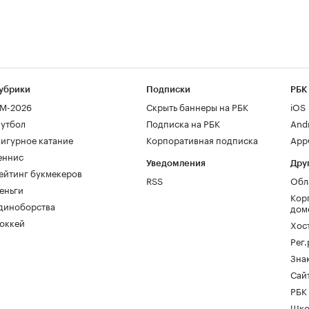
убрики
Подписки
РБК
М-2026
Скрыть баннеры на РБК
iOS
утбол
Подписка на РБК
And
игурное катание
Корпоративная подписка
AppG
еннис
Уведомления
Дру
ейтинг букмекеров
RSS
Обл
еньги
Кор
диноборства
дом
оккей
Хос
Рег
Зна
Сайт
РБК
Шко