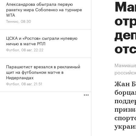
Александрова обыграла первую
Ма
ракетку мира Соболенко на турнире
WTA
от
Теннис, 08:30
де
ЦСКА и «Ростов» сыграли нулевую
ничью в матче РПЛ
от
Футбол, 08 авг, 22:22
Мамиашви
Парашютист врезался в рекламный
российс
щит на футбольном матче в
Нидерландах
Футбол, 08 авг, 21:51
Жан Б
борца
подде
призн
спорт
украи