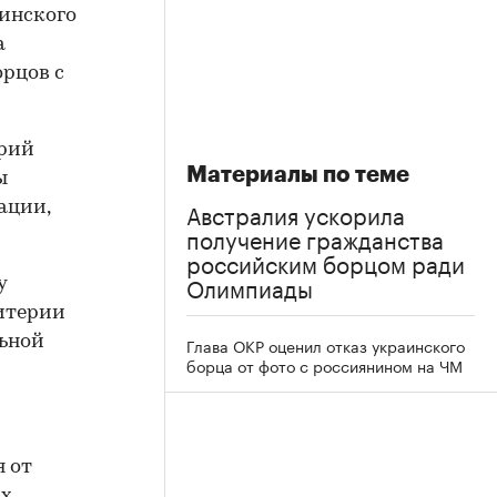
аинского
а
рцов с
арий
Материалы по теме
ы
Австралия ускорила
ации,
получение гражданства
российским борцом ради
Олимпиады
у
ритерии
льной
Глава ОКР оценил отказ украинского
борца от фото с россиянином на ЧМ
я от
их