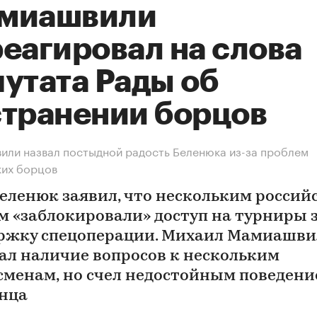
миашвили
реагировал на слова
путата Рады об
странении борцов
ли назвал постыдной радость Беленюка из-за проблем
ких борцов
еленюк заявил, что нескольким россий
м «заблокировали» доступ на турниры 
ржку спецоперации. Михаил Мамиашв
ал наличие вопросов к нескольким
сменам, но счел недостойным поведени
нца