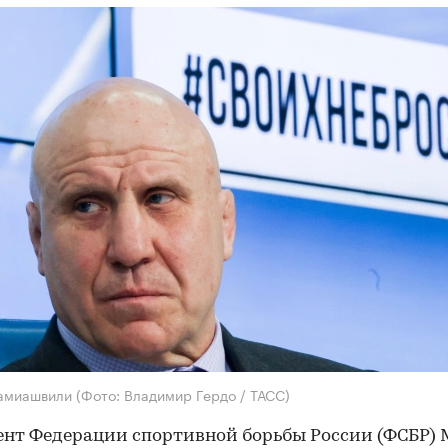
амиашвили
(Фото: Владимир Гердо / ТАСС)
нт Федерации спортивной борьбы России (ФСБР)