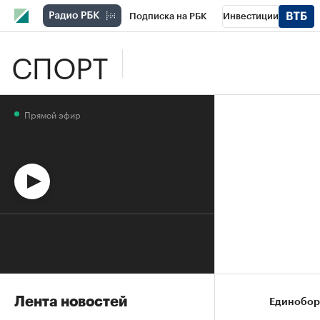
Подписка на РБК
Инвестиции
СПОРТ
Школа управления РБК
РБК Образова
РБК Бизнес-среда
Дискуссионный клу
Прямой эфир
Спецпроекты
Проверка контрагентов
Лента новостей
Единобор