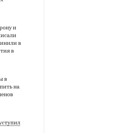
рону и
писали
винили в
тия в
ы в
упить на
ленов
уступил