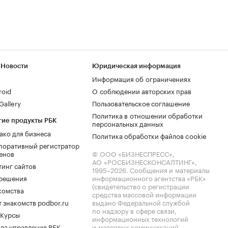
 Новости
Юридическая информация
Информация об ограничениях
roid
О соблюдении авторских прав
allery
Пользовательское соглашение
Политика в отношении обработки
гие продукты РБК
персональных данных
ако для бизнеса
Политика обработки файлов cookie
поративный регистратор
енов
© ООО «БИЗНЕСПРЕСС»,
АО «РОСБИЗНЕСКОНСАЛТИНГ»,
тинг сайтов
1995–2026
. Сообщения и материалы
.решения
информационного агентства «РБК»
(свидетельство о регистрации
комства
средства массовой информации
 знакомств podbor.ru
выдано Федеральной службой
по надзору в сфере связи,
 Курсы
информационных технологий
ла управления РБК
и массовых коммуникаций