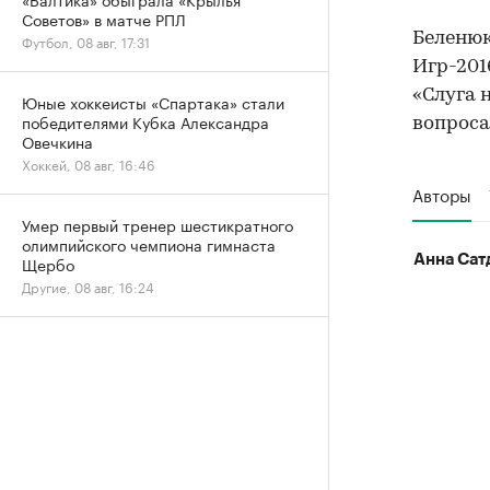
Советов» в матче РПЛ
Беленю
Футбол, 08 авг, 17:31
Игр-201
«Слуга 
Юные хоккеисты «Спартака» стали
победителями Кубка Александра
вопроса
Овечкина
Хоккей, 08 авг, 16:46
Авторы
Умер первый тренер шестикратного
олимпийского чемпиона гимнаста
Анна Сат
Щербо
Другие, 08 авг, 16:24