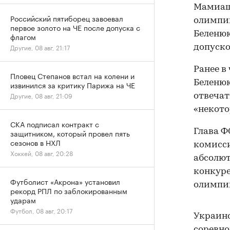
Мамиашв
Российский пятиборец завоевал
олимпий
первое золото на ЧЕ после допуска с
Беленюк
флагом
Другие, 08 авг, 21:17
допуско
Ранее в
Пловец Степанов встал на колени и
Беленюк
извинился за критику Парижа на ЧЕ
Другие, 08 авг, 21:09
отвечат
«некото
СКА подписал контракт с
Глава Ф
защитником, который провел пять
сезонов в НХЛ
комисси
Хоккей, 08 авг, 20:28
абсолют
конкуре
Футболист «Акрона» установил
олимпи
рекорд РПЛ по заблокированным
ударам
Футбол, 08 авг, 20:17
Украинс
соревно