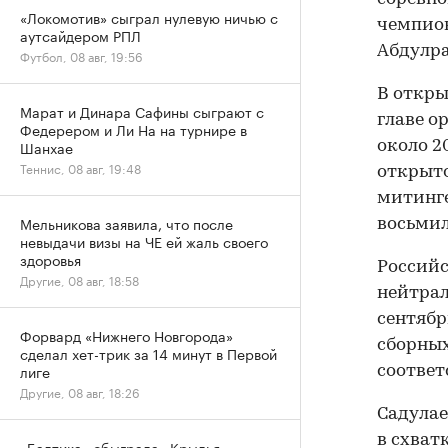
«Локомотив» сыграл нулевую ничью с
чемпион
аутсайдером РПЛ
Абдулра
Футбол, 08 авг, 19:56
В откр
Марат и Динара Сафины сыграют с
главе о
Федерером и Ли На на турнире в
Шанхае
около 2
Теннис, 08 авг, 19:48
открыто
митинге
Мельникова заявила, что после
восьмил
невыдачи визы на ЧЕ ей жаль своего
здоровья
Россий
Другие, 08 авг, 18:58
нейтрал
сентябр
Форвард «Нижнего Новгорода»
сборных
сделал хет-трик за 14 минут в Первой
лиге
соответ
Другие, 08 авг, 18:26
Садула
в схват
«Балтика» обыграла «Крылья