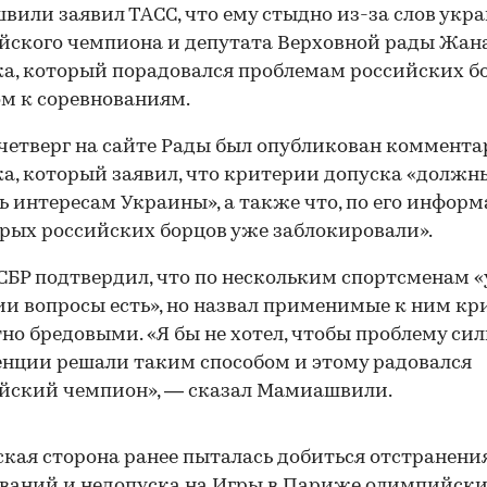
или заявил ТАСС, что ему стыдно из-за слов укр
ского чемпиона и депутата Верховной рады Жан
а, который порадовался проблемам российских бо
м к соревнованиям.
 четверг на сайте Рады был опубликован коммент
а, который заявил, что критерии допуска «должн
ь интересам Украины», а также что, по его информ
рых российских борцов уже заблокировали».
СБР подтвердил, что по нескольким спортсменам «
и вопросы есть», но назвал применимые к ним к
но бредовыми. «Я бы не хотел, чтобы проблему си
нции решали таким способом и этому радовался
йский чемпион», — сказал Мамиашвили.
кая сторона ранее пыталась добиться отстранени
ваний и недопуска на Игры в Париже олимпийск