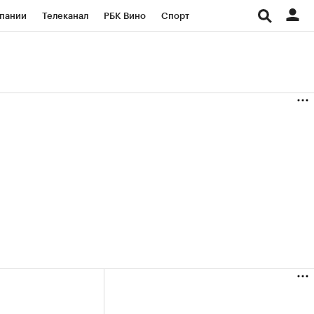
пании
Телеканал
РБК Вино
Спорт
ые проекты
Город
Стиль
Крипто
Спецпроекты СПб
Конференции СПб
ансы
Рынок наличной валюты