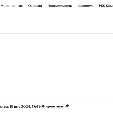
Мероприятия
Отрасли
Недвижимость
Autonews
РБК Ком
ние
РБК Курсы
РБК Life
Тренды
Визионеры
Национальн
б
Исследования
Кредитные рейтинги
Франшизы
Газета
Политика
Экономика
Бизнес
Технологии и медиа
Фин
Поделиться
ства
⁠,
18 янв 2024, 17:49