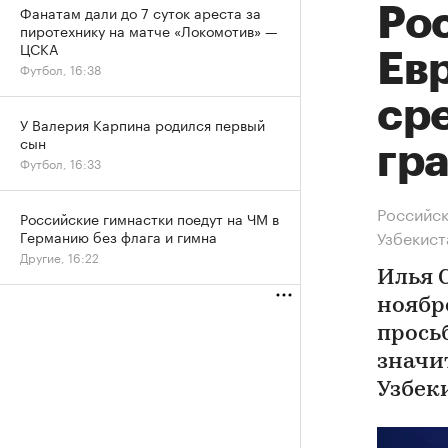
Фанатам дали до 7 суток ареста за
Ро
пиротехнику на матче «Локомотив» —
ЦСКА
Ев
Футбол, 16:38
ср
У Валерия Карпина родился первый
сын
гр
Футбол, 16:33
Российск
Российские гимнастки поедут на ЧМ в
Узбекист
Германию без флага и гимна
Другие, 16:22
Илья 
ноябр
просьб
значи
Узбек