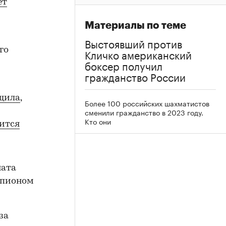
ет
Материалы по теме
Выстоявший против
го
Кличко американский
боксер получил
гражданство России
щила
,
Более 100 российских шахматистов
сменили гражданство в 2023 году.
Кто они
ится
ната
мпионом
за