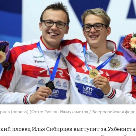
рцев (справа)
(Фото: Руслан Ишмухаметов / Всероссийская феде
кий пловец Илья Сибирцев выступит за Узбекиста