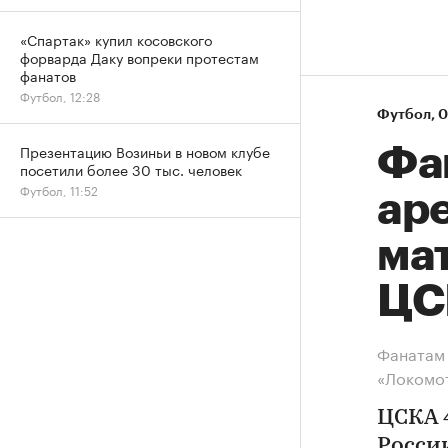
«Спартак» купил косовского
форварда Даку вопреки протестам
фанатов
Футбол, 12:28
Футбол
⁠,
0
Презентацию Возиньи в новом клубе
Фан
посетили более 30 тыс. человек
Футбол, 11:52
аре
ма
ЦС
Фанатам 
«Локомо
ЦСКА 
Росси