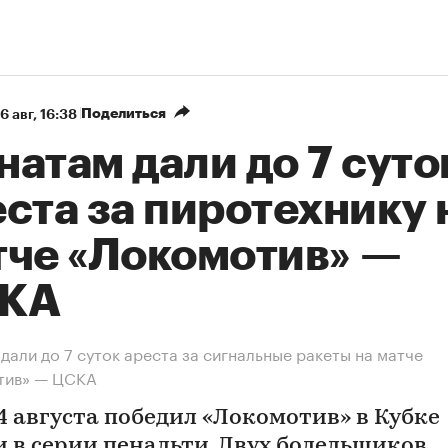
Поделиться
6 авг, 16:38
атам дали до 7 суто
ста за пиротехнику 
тче «Локомотив» —
КА
дали до 7 суток ареста за сигнальные ракеты на матче
тив» — ЦСКА
4 августа победил «Локомотив» в Кубке
и в серии пенальти. Двух болельщиков