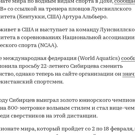
ате мира по водным видам спорта в Дохе,
сообща
В» со ссылкой на тренера пловцов Луисвиллского
итета (Кентукки, США) Артура Альбьеро.
живет в США и выступает за команду Луисвиллско
итета в соревнованиях Национальной ассоциации
еского спорта (NCAA).
е международная федерация (World Aquatics)
сооб
лонила просьбу 22-летнего Сибирцева сменить
ство, однако теперь на сайте организации он
знач
екистанский спортсмен.
году Сибирцев выиграл золото юниорского чемпио
на 800-метровке вольным стилем и стал вице-че
еди сверстников на этой дистанции.
ионате мира, который пройдет со 2 по 18 февраля, 