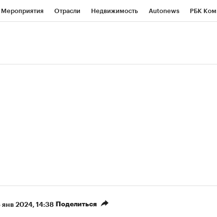
Мероприятия
Отрасли
Недвижимость
Autonews
РБК Ком
ние
РБК Курсы
РБК Life
Тренды
Визионеры
Национальн
б
Исследования
Кредитные рейтинги
Франшизы
Газета
роверка контрагентов
Политика
Экономика
Бизнес
Техно
(+6,77%)
«Северсталь» ₽700
НОВАТЭК ₽1 400
Купить
прогноз КИТ Финанс к 20.07.27
прогноз SberCIB к 
Поделиться
8 янв 2024, 14:38