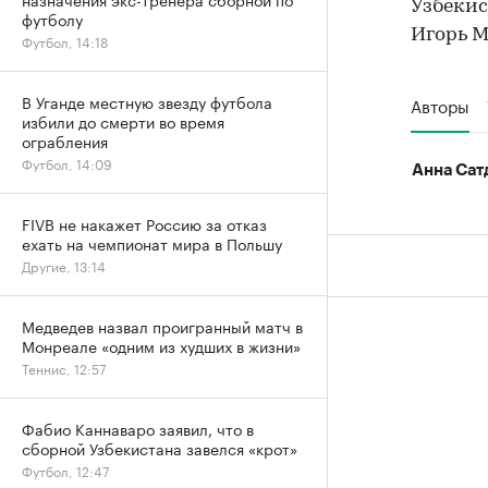
Узбекис
футболу
Игорь М
Футбол, 14:18
В Уганде местную звезду футбола
Авторы
избили до смерти во время
ограбления
Футбол, 14:09
Анна Сат
FIVB не накажет Россию за отказ
ехать на чемпионат мира в Польшу
Другие, 13:14
Медведев назвал проигранный матч в
Монреале «одним из худших в жизни»
Теннис, 12:57
Фабио Каннаваро заявил, что в
сборной Узбекистана завелся «крот»
Футбол, 12:47