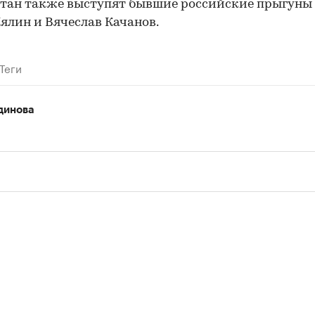
тан также выступят бывшие российские прыгуны 
ялин и Вячеслав Качанов.
Теги
динова
00:00
/
00:00