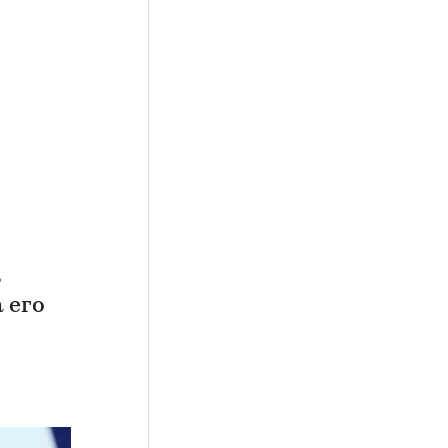
В
 его