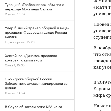
чемпион
Турецкий «Трабзонспор» объявил о
«Матч Т
переходе Мохамеда Салаха
Футбол, 16:02
универс
Пловец 
Умер бывший тренер сборной и вице-
универс
президент Федерации дзюдо России
Каплин
студенч
Единоборства, 15:28
В ноябр
что отк
Хоккейное «Динамо» продлило
контракт с капитаном
граждан
Хоккей, 15:05
как узб
Экс-игрока сборной России
В 2019 
Заболотного дисквалифицировали за
допинг
Европы 
Футбол, 14:24
мира ср
В Сеуле обыскали офис KFA из-за
На чемп
назначения экс-тренера сборной по