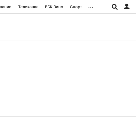
...
пании
Телеканал
РБК Вино
Спорт
ые проекты
Город
Стиль
Крипто
Спецпроекты СПб
логии и медиа
Финансы
(+36,29%)
(+30,75%)
«Русагро» ₽120
Купить
Купить
27.07.27
прогноз ПСБ к 26.07.27