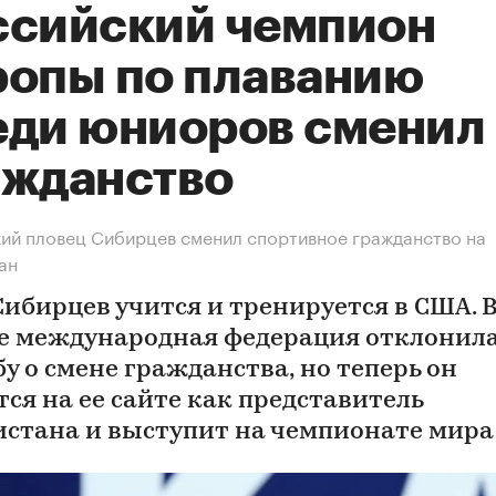
ссийский чемпион
ропы по плаванию
еди юниоров сменил
ажданство
ий пловец Сибирцев сменил спортивное гражданство на
ан
Сибирцев учится и тренируется в США. 
е международная федерация отклонила
у о смене гражданства, но теперь он
тся на ее сайте как представитель
истана и выступит на чемпионате мира