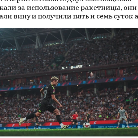
жали за использование ракетницы, они
али вину и получили пять и семь суток 