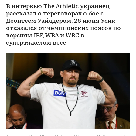
В интервью The Athletic украинец
рассказал о переговорах о бое с
Деонтеем Уайлдером. 26 июня Усик
отказался от чемпионских поясов по
версиям IBF, WBA и WBC в
супертяжелом весе
Александр Усик
(Фото: Mohamed Hossam / Getty Images)