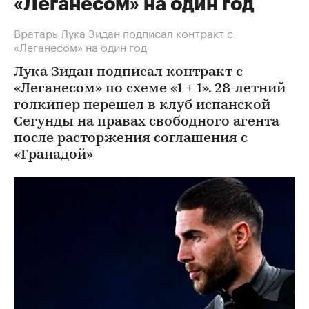
«Леганесом» на один год
Вратарь Лука Зидан подписал контракт с
«Леганесом» на один год
Лука Зидан подписал контракт с
«Леганесом» по схеме «1 + 1». 28-летний
голкипер перешел в клуб испанской
Сегунды на правах свободного агента
после расторжения соглашения с
«Гранадой»