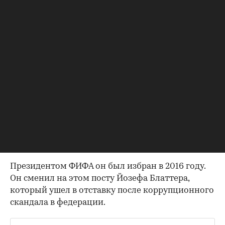
один сотрудник в УЕФА или ФИФА никогда не
подавал жалоб на поведение господина
Инфантино, потому что не было ни одного
инцидента с его участием», — цитирует The
Telegraph представителя ФИФА.
Инфантино в 2000 году перешел на работу
УЕФА. Сначала он работал в юридическом
отделе, в 2004 году возглавил департамент по
правовым вопросам и лицензированию клубов.
В 2007 году стал заместителем генерального
секретаря, а в 2009-м — генеральным
секретарем УЕФА.
Президентом ФИФА он был избран в 2016 году.
Он сменил на этом посту Йозефа Блаттера,
который ушел в отставку после коррупционного
скандала в федерации.