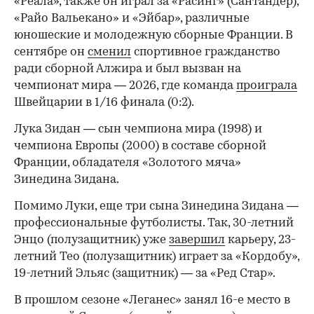
«Реала», также он играл за «Расинг» (Сантандер),
«Райо Вальекано» и «Эйбар», различные
юношеские и молодежную сборные Франции. В
сентябре он
сменил
спортивное гражданство
ради сборной Алжира и был вызван на
чемпионат мира — 2026, где команда
проиграла
Швейцарии в 1/16 финала (0:2).
00:00
/
00:00
Лука Зидан — сын чемпиона мира (1998) и
чемпиона Европы (2000) в составе сборной
Франции, обладателя «Золотого мяча»
Зинедина Зидана.
Помимо Луки, еще три сына Зинедина Зидана —
профессиональные футболисты. Так, 30-летний
Энцо (полузащитник) уже
завершил
карьеру, 23-
летний Тео (полузащитник) играет за «Кордобу»,
19-летний Эльяс (защитник) — за «Ред Стар».
В прошлом сезоне «Леганес» занял 16-е место в