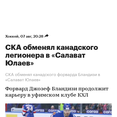
Хоккей
⁠,
07 авг, 20:28
СКА обменял канадского
легионера в «Салават
Юлаев»
СКА обменял канадского форварда Бландизи в
«Салават Юлаев»
Форвард Джозеф Бландизи продолжит
карьеру в уфимском клубе КХЛ