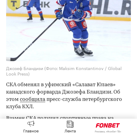
Джозеф Бландизи
(Фото: Maksim Konstantinov / Global
Look Press)
СКА обменял в уфимский «Салават Юлаев»
канадского форварда Джозефа Бландизи. Об
этом
сообщила
пресс-служба петербургского
клуба КХЛ.
Взамен СКА получил спортивные права на
вратаря Даниила Тарасова, который сейчас
rbc.group
Главное
Лента
Реклама, «Фонбет ТВ»
выступает в НХЛ за «Детройт Ред Уингз».