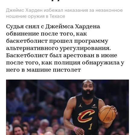
Джеймс Харден избежал наказания за незаконное
ношение оружия в Техасе
Судья снял с Джеймса Хардена
обвинение после того, как
баскетболист прошел программу
альтернативного урегулирования.
Баскетболист был арестован в июне
после того, как полиция обнаружила у
него в машине пистолет