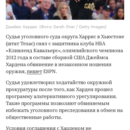
Джеймс Харден
(Фото: Sarah Stier / Getty Images)
Судья уголовного суда округа Харрис в Хьюстоне
(штат Техас) снял с защитника клуба НБА
«Кливленд Кавальерс», олимпийского чемпиона
2012 года в составе сборной США Джеймса
Хардена обвинение в незаконном ношении
оружия,
пишет
ESPN.
Судья удовлетворил ходатайство окружной
прокуратуры после того, как Харден прошел
программу альтернативного урегулирования.
Такие программы позволяют обвиняемым
избежать уголовного преследования в обмен на
общественные работы.
Условия соглашения с Харденом не