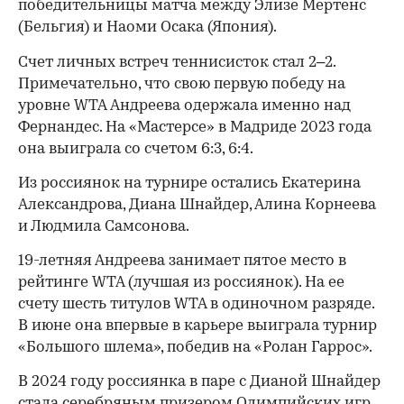
победительницы матча между Элизе Мертенс
(Бельгия) и Наоми Осака (Япония).
Счет личных встреч теннисисток стал 2–2.
Примечательно, что свою первую победу на
уровне WTA Андреева одержала именно над
Фернандес. На «Мастерсе» в Мадриде 2023 года
она выиграла со счетом 6:3, 6:4.
Из россиянок на турнире остались Екатерина
Александрова, Диана Шнайдер, Алина Корнеева
и Людмила Самсонова.
00:00
/
00:00
19-летняя Андреева занимает пятое место в
рейтинге WTA (лучшая из россиянок). На ее
счету шесть титулов WTA в одиночном разряде.
В июне она впервые в карьере выиграла турнир
«Большого шлема», победив на «Ролан Гаррос».
В 2024 году россиянка в паре с Дианой Шнайдер
стала серебряным призером Олимпийских игр.