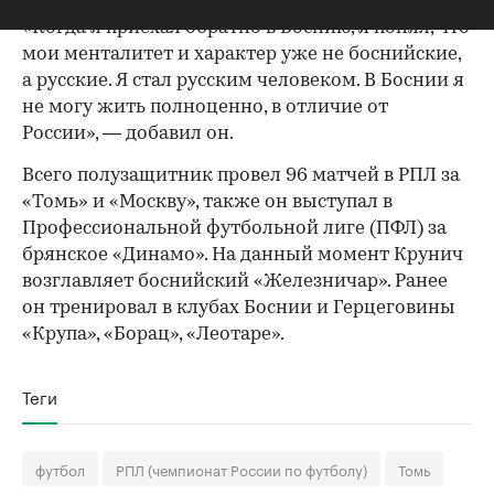
Крунич отметил, что «стал русским человеком».
«Когда я приехал обратно в Боснию, я понял, что
мои менталитет и характер уже не боснийские,
а русские. Я стал русским человеком. В Боснии я
не могу жить полноценно, в отличие от
России», — добавил он.
Всего полузащитник провел 96 матчей в РПЛ за
«Томь» и «Москву», также он выступал в
Профессиональной футбольной лиге (ПФЛ) за
брянское «Динамо». На данный момент Крунич
возглавляет боснийский «Железничар». Ранее
он тренировал в клубах Боснии и Герцеговины
«Крупа», «Борац», «Леотаре».
Теги
футбол
РПЛ (чемпионат России по футболу)
Томь