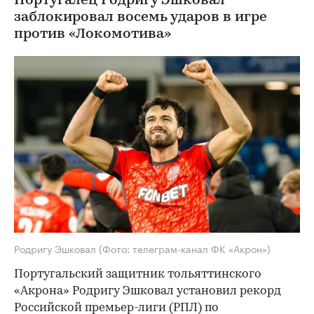
Португалец Родригу Эшковал
заблокировал восемь ударов в игре
против «Локомотива»
Родригу Эшковал
(Фото: телеграм-канал ФК «Акрон»)
Португальский защитник тольяттинского
«Акрона» Родригу Эшковал установил рекорд
Российской премьер-лиги (РПЛ) по