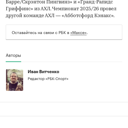
Барре/Скрэнтон Пингвинз» и «Гранд-Рапидс
Гриффинс» из АХЛ. Чемпионат 2025/26 провел
другой команде АХЛ — «Абботсфорд Кэнакс».
Оставайтесь на связи с РБК в
«Максе»
.
00:00
/
00:00
Авторы
Иван Витченко
Редактор «РБК-Спорт»