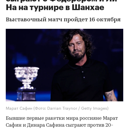
На на турнире в Шанхае
Выставочный матч пройдет 16 октября
Марат Сафин
(Фото: Darrian Traynor / Getty Images)
Бывшие первые ракетки мира россияне Марат
Сафин и Динара Сафина сыграют против 20-