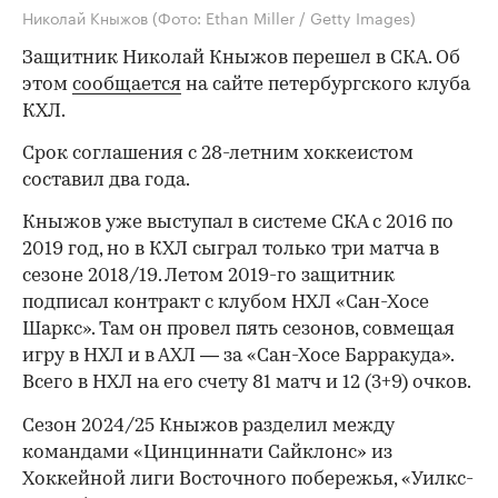
Николай Кныжов
(Фото: Ethan Miller / Getty Images)
Защитник Николай Кныжов перешел в СКА. Об
этом
сообщается
на сайте петербургского клуба
КХЛ.
Срок соглашения с 28-летним хоккеистом
составил два года.
Кныжов уже выступал в системе СКА с 2016 по
2019 год, но в КХЛ сыграл только три матча в
сезоне 2018/19. Летом 2019-го защитник
подписал контракт с клубом НХЛ «Сан-Хосе
Шаркс». Там он провел пять сезонов, совмещая
игру в НХЛ и в АХЛ — за «Сан-Хосе Барракуда».
Всего в НХЛ на его счету 81 матч и 12 (3+9) очков.
Сезон 2024/25 Кныжов разделил между
командами «Цинциннати Сайклонс» из
Хоккейной лиги Восточного побережья, «Уилкс-