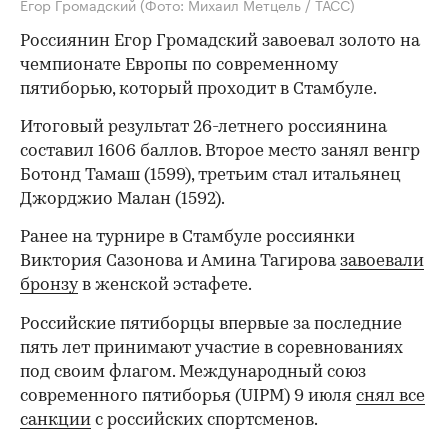
Егор Громадский
(Фото: Михаил Метцель / ТАСС)
Россиянин Егор Громадский завоевал золото на
чемпионате Европы по современному
пятиборью, который проходит в Стамбуле.
Итоговый результат 26-летнего россиянина
составил 1606 баллов. Второе место занял венгр
Ботонд Тамаш (1599), третьим стал итальянец
Джорджио Малан (1592).
Ранее на турнире в Стамбуле россиянки
Виктория Сазонова и Амина Тагирова
завоевали
бронзу
в женской эстафете.
Российские пятиборцы впервые за последние
пять лет принимают участие в соревнованиях
под своим флагом. Международный союз
современного пятиборья (UIPM) 9 июля
снял все
санкции
с российских спортсменов.