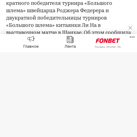
кратного победителя турнира «Большого
шлема» швейцарца Роджера Федерера и
двукратной победительницы турниров
«Большого шлема» китаянки Ли На в
выставочном матче в Шанхае. Об этом сообщила
пресс-служба турнира серии «Мастерс» в
Главное
Лента
Реклама, «Фонбет ТВ»
Шанхае.
«Мы с нетерпением ждем встречи с Роджером
Федерером и специальными гостями Ли На,
Маратом Сафиным и Динарой Сафиной 16
октября» — говорится в сообщении.
«Мастерс» в Шанхае пройдет с 5 по 18 октября.
Действующим победителем турнира является
монегаск Валентен Вашеро.
Оставайтесь на связи с РБК в
«Максе»
.