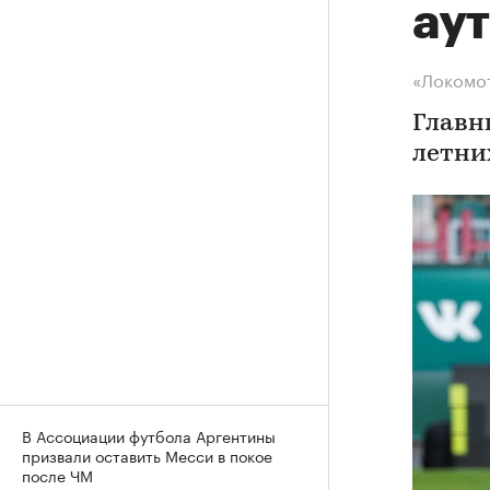
ау
«Локомот
Главн
летни
В Ассоциации футбола Аргентины
призвали оставить Месси в покое
после ЧМ