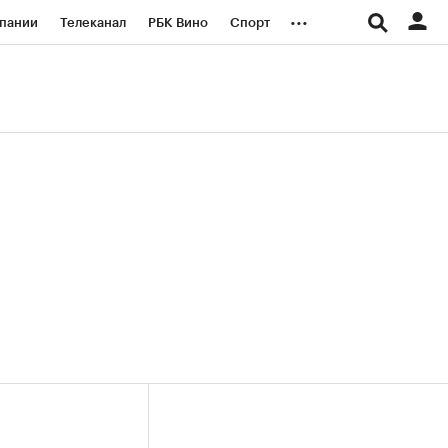
...
пании
Телеканал
РБК Вино
Спорт
ые проекты
Город
Стиль
Крипто
Спецпроекты СПб
логии и медиа
Финансы
+36,85%)
(+30,66%)
«Русагро» ₽120
Купить
Купить
27.07.27
прогноз ПСБ к 26.07.27