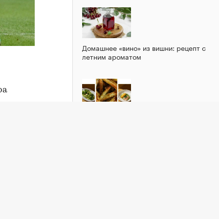
Домашнее «вино» из вишни: рецепт с
летним ароматом
ра
Зеленый шум: рецепты блюд из
кабачка
арте —
емеева.
А в
гей