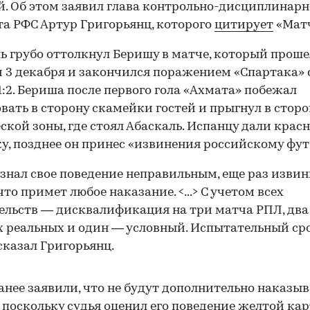
. Об этом заявил глава контрольно-дисциплинарн
а РФС Артур Григорьянц, которого
цитирует
«Матч
ь грубо оттолкнул Беришу в матче, который проше
 3 декабря и закончился поражением «Спартака» 
1:2. Бериша после первого гола «Ахмата» побежал
вать в сторону скамейки гостей и прыгнул в сторо
ской зоны, где стоял Абаскаль. Испанцу дали крас
у, позднее он принес «извинения российскому фут
знал свое поведение неправильным, еще раз извин
что примет любое наказание. <...> С учетом всех
ельств — дисквалификация на три матча РПЛ, два
 реальных и один — условный. Испытательный сро
 сказал Григорьянц.
анее заявили, что не будут дополнительно наказыв
 поскольку судья оценил его поведение желтой ка