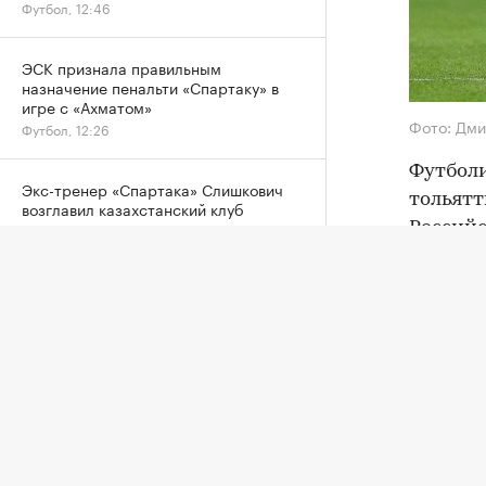
Футбол, 12:46
ЭСК признала правильным
назначение пенальти «Спартаку» в
игре с «Ахматом»
Фото: Дми
Футбол, 12:26
Футболи
Экс-тренер «Спартака» Слишкович
тольятт
возглавил казахстанский клуб
Российс
Футбол, 12:00
Встреча
Стала известна причина смерти 29-
летнего игрока клуба НБА «Мемфис»
«Локомо
Кларка
форвард
Баскетбол, 11:25
Как соо
«Локомо
«Фламенго» отказался от трансфера
футболиста «Зенита» Луиса Энрике
старте 
Футбол, 11:00
Пиняев.