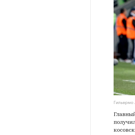
Гильермо
Главный
получил
косовск