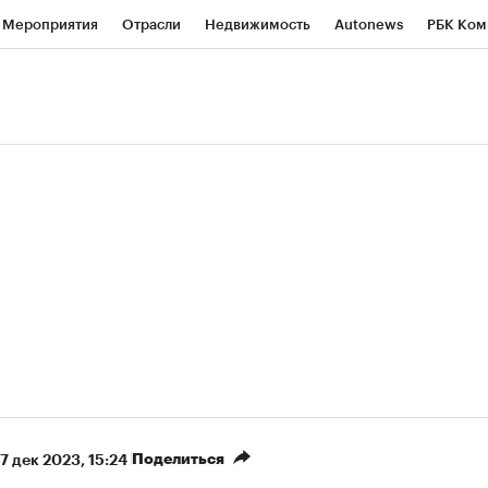
Мероприятия
Отрасли
Недвижимость
Autonews
РБК Ком
ние
РБК Курсы
РБК Life
Тренды
Визионеры
Национальн
б
Исследования
Кредитные рейтинги
Франшизы
Газета
роверка контрагентов
Политика
Экономика
Бизнес
Техно
(+8,02%)
(
«Северсталь» ₽700
НОВАТЭК ₽1 400
Купить
прогноз КИТ Финанс к 20.07.27
прогноз SberCIB к 
Поделиться
7 дек 2023, 15:24