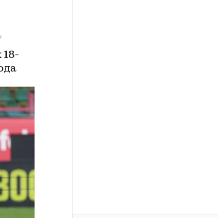
»
 18-
ода