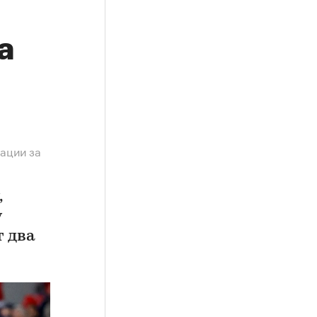
а
ации за
,
у
т два