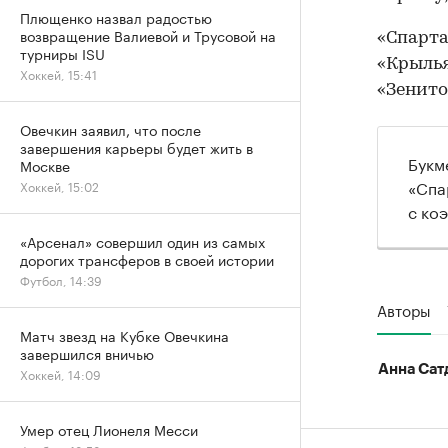
Плющенко назвал радостью
возвращение Валиевой и Трусовой на
«Спарта
турниры ISU
«Крылья
Хоккей, 15:41
«Зенито
Овечкин заявил, что после
завершения карьеры будет жить в
Букм
Москве
«Спа
Хоккей, 15:02
с ко
«Арсенал» совершил один из самых
дорогих трансферов в своей истории
Футбол, 14:39
Авторы
Матч звезд на Кубке Овечкина
завершился вничью
Анна Сат
Хоккей, 14:09
Умер отец Лионеля Месси