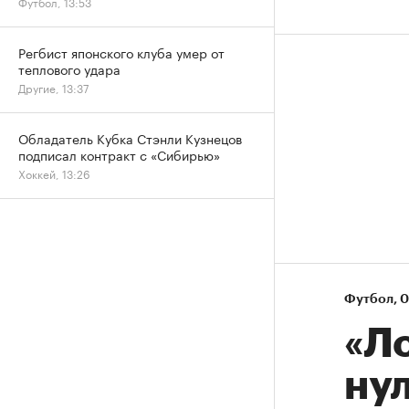
Футбол, 13:53
Регбист японского клуба умер от
теплового удара
Другие, 13:37
Обладатель Кубка Стэнли Кузнецов
подписал контракт с «Сибирью»
Хоккей, 13:26
Футбол
⁠,
0
«Л
ну