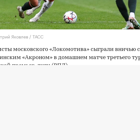
трий Яковлев / ТАСС
сты московского «Локомотива» сыграли вничью с
инским «Акроном» в домашнем матче третьего ту
кой премьер-лиги (РПЛ).
 завершилась со счетом 0:0.
тив» выпустил сразу двух 18-летних игроков в ст
а Владислава Голубева и полузащитника Илью Ер
бщает Opta, это первый подобный случай для
тива» в РПЛ с апреля 2023 года, когда против ЦСК
вышли 17-летний Михаил Щетинин и 18-летний Сер