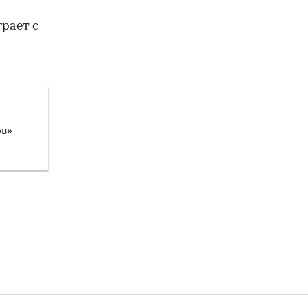
рает с
ов» —