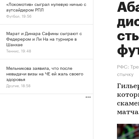
«Локомотив» сыграл нулевую ничью с
Аб
аутсайдером РПЛ
Футбол, 19:56
ди
ст
Марат и Динара Сафины сыграют с
Федерером и Ли На на турнире в
Шанхае
фу
Теннис, 19:48
РФС: Тре
Мельникова заявила, что после
стычку
невыдачи визы на ЧЕ ей жаль своего
здоровья
Другие, 18:58
Гилье
котор
скаме
матча