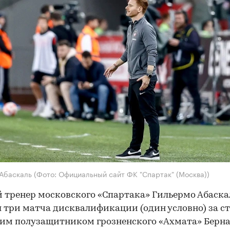
 Абаскаль
(Фото: Официальный сайт ФК "Спартак" (Москва))
 тренер московского «Спартака» Гильермо Абаска
 три матча дисквалификации (один условно) за с
им полузащитником грозненского «Ахмата» Берн