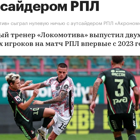
тсайдером РПЛ
ив» сыграл нулевую ничью с аутсайдером РПЛ «Акроном
ый тренер «Локомотива» выпустил двух
х игроков на матч РПЛ впервые с 2023 г