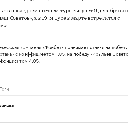
к» в последнем зимнем туре сыграет 9 декабря сыг
ми Советов», а в 19-м туре в марте встретится с
м».
екерская компания «Фонбет» принимает ставки на победу
ртака» с коэффициентом 1,85, на победу «Крыльев Совет
эффициентом 4,05.
00:00
/
00:00
Теги
динова