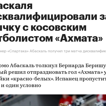
аскаля
сквалифицировали з
ычку с косовским
тболистом «Ахмата»
нер «Спартака» Абаскаль получил три матча дисквалифик
рмо Абаскаль толкнул Бернарда Беришу
ый решил отпраздновать гол «Ахмата» 
йки «красно-белых». Испанец пропусти
 и один условно