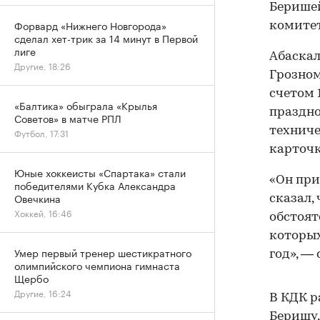
Беришей
Форвард «Нижнего Новгорода»
комитет
сделал хет-трик за 14 минут в Первой
лиге
Абаскал
Другие, 18:26
Грозном
счетом 
«Балтика» обыграла «Крылья
праздно
Советов» в матче РПЛ
техниче
Футбол, 17:31
карточк
Юные хоккеисты «Спартака» стали
«Он при
победителями Кубка Александра
Овечкина
сказал, 
Хоккей, 16:46
обстоят
которых
Умер первый тренер шестикратного
год», —
олимпийского чемпиона гимнаста
Щербо
Другие, 16:24
В КДК р
Беришу,