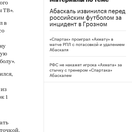
ого
Абаскаль извинился перед
 ТВ».
российским футболом за
инцидент в Грозном
л в
со
«Спартак» проиграл «Ахмату» в
матче РПЛ с потасовкой и удалением
ну
Абаскаля
ную
болу».
РФС не накажет игрока «Ахмата» за
стычку с тренером «Спартака»
Абаскалем
ился,
 из
к 1
ать
рточкой.