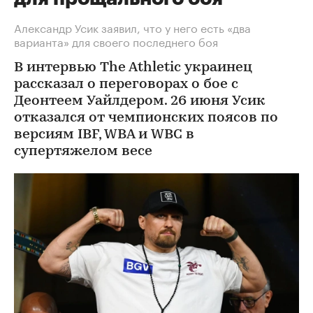
Александр Усик заявил, что у него есть «два
варианта» для своего последнего боя
В интервью The Athletic украинец
рассказал о переговорах о бое с
Деонтеем Уайлдером. 26 июня Усик
отказался от чемпионских поясов по
версиям IBF, WBA и WBC в
супертяжелом весе