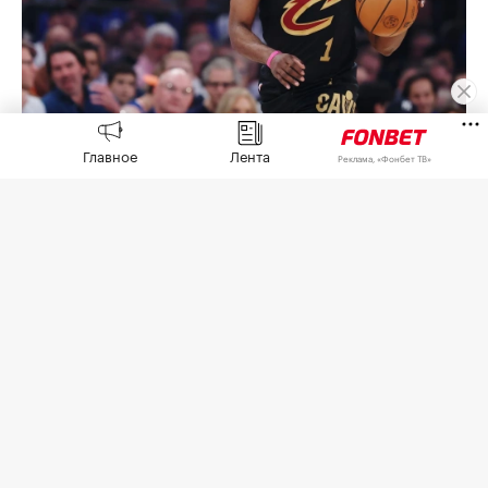
Главное
Лента
Реклама, «Фонбет ТВ»
Джеймс Харден
(Фото: Sarah Stier / Getty Images)
Судья уголовного суда округа Харрис в Хьюстоне
(штат Техас) снял с защитника клуба НБА
«Кливленд Кавальерс», олимпийского чемпиона
2012 года в составе сборной США Джеймса
Хардена обвинение в незаконном ношении
оружия,
пишет
ESPN.
Судья удовлетворил ходатайство окружной
прокуратуры после того, как Харден прошел
программу альтернативного урегулирования.
Такие программы позволяют обвиняемым