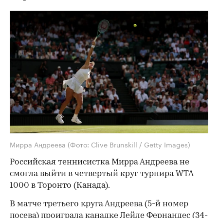
Мирра Андреева
(Фото: Clive Brunskill / Getty Images)
Российская теннисистка Мирра Андреева не
смогла выйти в четвертый круг турнира WTA
1000 в Торонто (Канада).
В матче третьего круга Андреева (5-й номер
посева) проиграла канадке Лейле Фернандес (34-