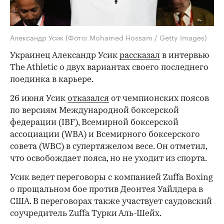
Александр Усик
(Фото: Mohamed Hossam / Getty Images)
Украинец Александр Усик
рассказал
в интервью
The Athletic о двух вариантах своего последнего
поединка в карьере.
26 июня Усик
отказался
от чемпионских поясов
по версиям Международной боксерской
федерации (IBF), Всемирной боксерской
ассоциации (WBA) и Всемирного боксерского
совета (WBC) в супертяжелом весе. Он отметил,
что освобождает пояса, но не уходит из спорта.
Усик ведет переговоры с компанией Zuffa Boxing
о прощальном бое против Деонтея Уайлдера в
США. В переговорах также участвует саудовский
соучредитель Zuffa Турки Аль-Шейх.