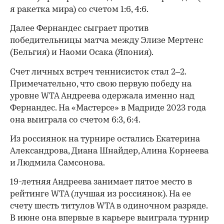
я ракетка мира) со счетом 1:6, 4:6.
Далее Фернандес сыграет против
победительницы матча между Элизе Мертенс
(Бельгия) и Наоми Осака (Япония).
Счет личных встреч теннисисток стал 2–2.
Примечательно, что свою первую победу на
уровне WTA Андреева одержала именно над
Фернандес. На «Мастерсе» в Мадриде 2023 года
она выиграла со счетом 6:3, 6:4.
Из россиянок на турнире остались Екатерина
Александрова, Диана Шнайдер, Алина Корнеева
и Людмила Самсонова.
00:00
/
00:00
19-летняя Андреева занимает пятое место в
рейтинге WTA (лучшая из россиянок). На ее
счету шесть титулов WTA в одиночном разряде.
В июне она впервые в карьере выиграла турнир