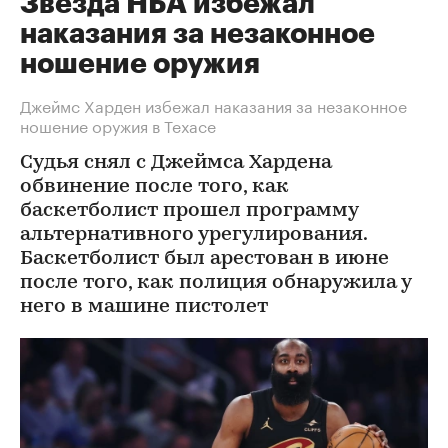
Звезда НБА избежал
наказания за незаконное
ношение оружия
Джеймс Харден избежал наказания за незаконное
ношение оружия в Техасе
Судья снял с Джеймса Хардена
обвинение после того, как
баскетболист прошел программу
альтернативного урегулирования.
Баскетболист был арестован в июне
после того, как полиция обнаружила у
него в машине пистолет