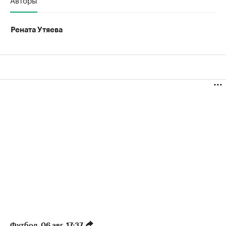
Рената Утяева
Футбол
⁠,
06 авг, 17:37