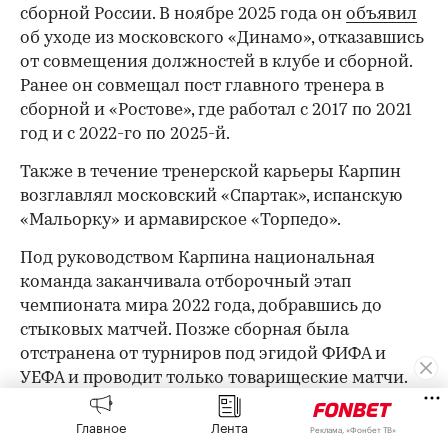
сборной России. В ноябре 2025 года он
объявил
00:00
/
00:00
об уходе из московского «Динамо», отказавшись
от совмещения должностей в клубе и сборной.
Ранее он совмещал пост главного тренера в
сборной и «Ростове», где работал с 2017 по 2021
год и с 2022-го по 2025-й.
Также в течение тренерской карьеры Карпин
возглавлял московский «Спартак», испанскую
«Мальорку» и армавирское «Торпедо».
Под руководством Карпина национальная
команда заканчивала отборочный этап
чемпионата мира 2022 года, добравшись до
стыковых матчей. Позже сборная была
отстранена от турниров под эгидой ФИФА и
УЕФА и проводит только товарищеские матчи.
Главное
Лента
Реклама, «Фонбет ТВ»
Оставайтесь на связи с РБК в
«Максе»
.