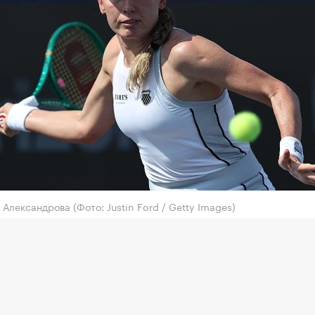
а Александрова
(Фото: Justin Ford / Getty Images)
ракетка России Екатерина Александрова пробилас
ый круг турнира категории WTA 1000 в Торонто с
м фондом более $7,4 млн.
дрова в 1/16 финала обыграла австралийку Талию