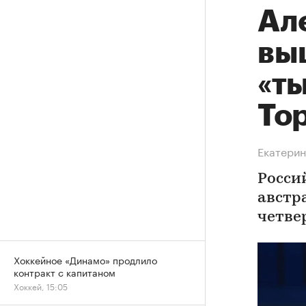
Ал
вы
«т
То
Екатерин
Росси
австр
четве
Хоккейное «Динамо» продлило
контракт с капитаном
Хоккей, 15:05