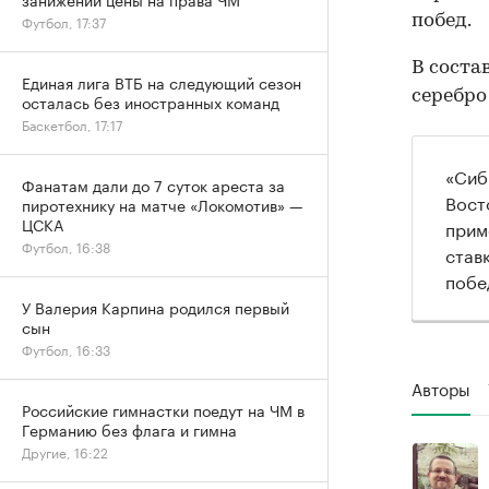
побед.
Футбол, 17:37
В соста
Единая лига ВТБ на следующий сезон
серебро
осталась без иностранных команд
Баскетбол, 17:17
«Сиб
Фанатам дали до 7 суток ареста за
Вост
пиротехнику на матче «Локомотив» —
ЦСКА
прим
Футбол, 16:38
став
побе
У Валерия Карпина родился первый
сын
Футбол, 16:33
Авторы
Российские гимнастки поедут на ЧМ в
Германию без флага и гимна
Другие, 16:22