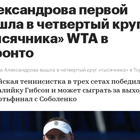
ександрова первой
шла в четвертый кру
ысячника» WTA в
ронто
а Александрова вышла в четвертый круг «тысячника» в Т
йская теннисистка в трех сетах победи
алийку Гибсон и может сыграть за выхо
ртьфинал с Соболенко