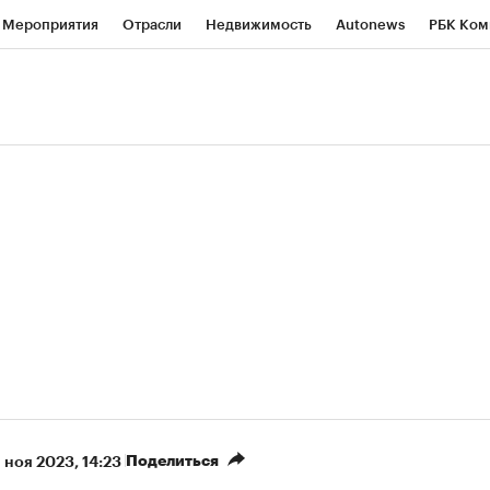
Мероприятия
Отрасли
Недвижимость
Autonews
РБК Ком
ние
РБК Курсы
РБК Life
Тренды
Визионеры
Национальн
б
Исследования
Кредитные рейтинги
Франшизы
Газета
роверка контрагентов
Политика
Экономика
Бизнес
Техно
(+5,68%)
«Северсталь» ₽700
НОВАТЭК ₽1 400
Купить
прогноз КИТ Финанс к 20.07.27
прогноз SberCIB к 
Поделиться
1 ноя 2023, 14:23