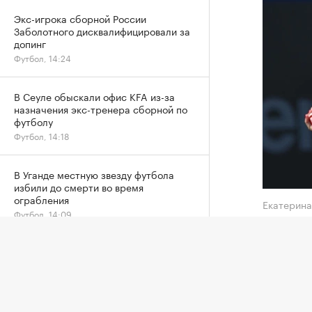
Экс-игрока сборной России
Заболотного дисквалифицировали за
допинг
Футбол, 14:24
В Сеуле обыскали офис KFA из-за
назначения экс-тренера сборной по
футболу
Футбол, 14:18
В Уганде местную звезду футбола
избили до смерти во время
ограбления
Екатерин
Футбол, 14:09
Третья 
FIVB не накажет Россию за отказ
четверт
ехать на чемпионат мира в Польшу
призовы
Другие, 13:14
Алексан