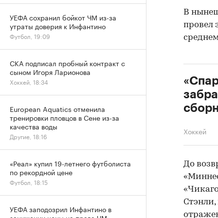
В нынеш
УЕФА сохранил бойкот ЧМ из-за
провел 
утраты доверия к Инфантино
Футбол, 19:09
среднем
СКА подписал пробный контракт с
сыном Игоря Ларионова
«Спар
Хоккей, 18:34
забра
сборн
European Aquatics отменила
тренировки пловцов в Сене из-за
качества воды
Хоккей
Другие, 18:16
«Реал» купил 19-летнего футболиста
До возв
по рекордной цене
«Миннес
Футбол, 18:15
«Чикаго
Стэнли,
УЕФА заподозрил Инфантино в
отражен
занижении цены на права ЧМ