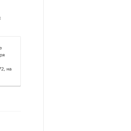
и
е
ря
2, на