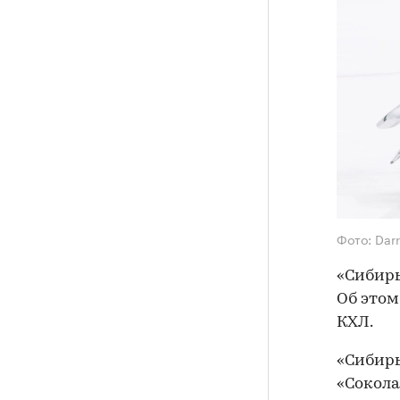
Фото: Darr
«Сибирь
Об это
КХЛ.
«Сибирь
«Сокола