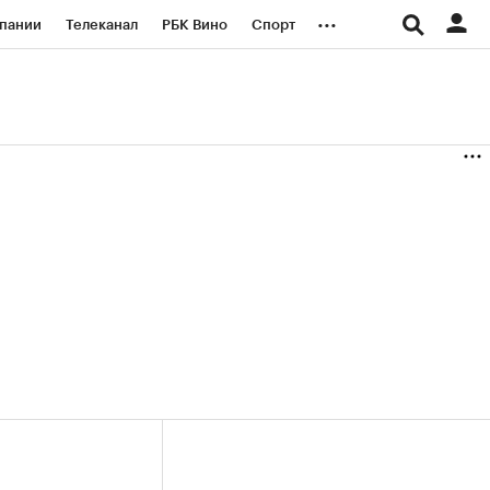
...
пании
Телеканал
РБК Вино
Спорт
ые проекты
Город
Стиль
Крипто
Спецпроекты СПб
логии и медиа
Финансы
(+36,33%)
(+31,09%)
«Русагро» ₽120
Купить
Купить
27.07.27
прогноз ПСБ к 26.07.27