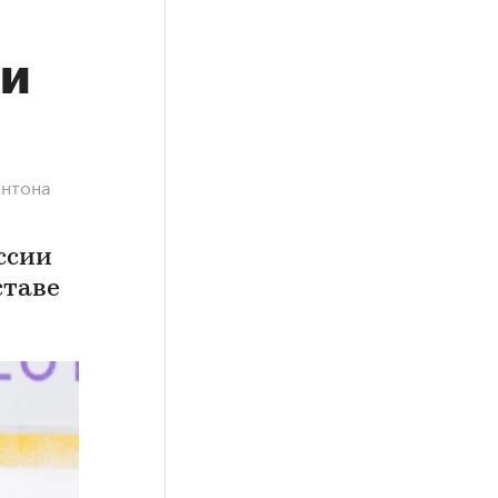
ли
Антона
ссии
ставе