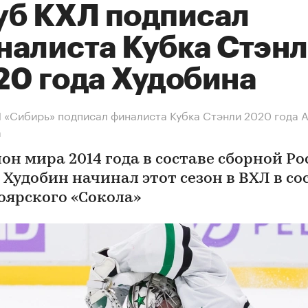
уб КХЛ подписал
налиста Кубка Стэн
20 года Худобина
 «Сибирь» подписал финалиста Кубка Стэнли 2020 года 
а
он мира 2014 года в составе сборной Ро
 Худобин начинал этот сезон в ВХЛ в со
оярского «Сокола»