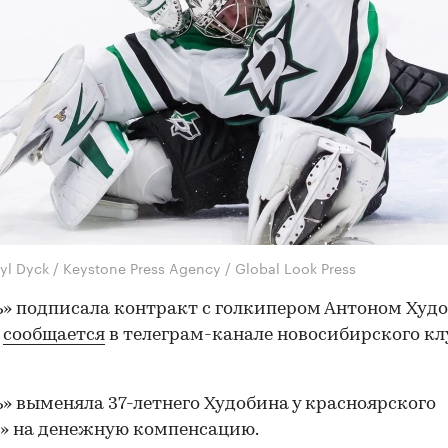
yl Dyck / Keystone Press Agency / Global Look Press
» подписала контракт с голкипером Антоном Худ
м
сообщается
в телеграм-канале новосибирского кл
» выменяла 37-летнего Худобина у красноярского
» на денежную компенсацию.