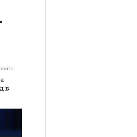
г
оронто
ла
д в