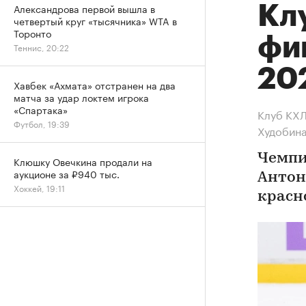
Александрова первой вышла в
Кл
четвертый круг «тысячника» WTA в
Торонто
фи
Теннис, 20:22
20
Хавбек «Ахмата» отстранен на два
матча за удар локтем игрока
«Спартака»
Клуб КХЛ
Футбол, 19:39
Худобин
Чемпи
Клюшку Овечкина продали на
аукционе за ₽940 тыс.
Антон
Хоккей, 19:11
красн