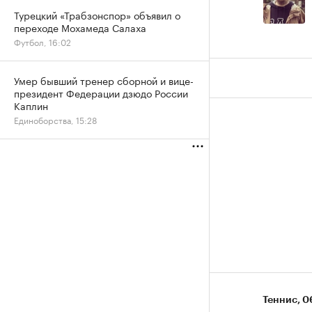
Турецкий «Трабзонспор» объявил о
переходе Мохамеда Салаха
Футбол, 16:02
Умер бывший тренер сборной и вице-
президент Федерации дзюдо России
Каплин
Единоборства, 15:28
Теннис
⁠,
06