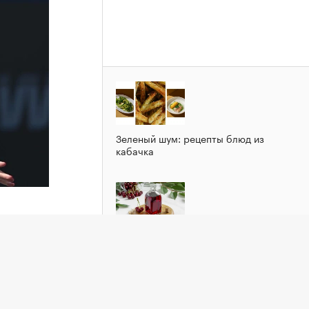
Зеленый шум: рецепты блюд из
кабачка
ь в
Домашнее «вино» из вишни: рецепт с
летним ароматом
 Гибсон