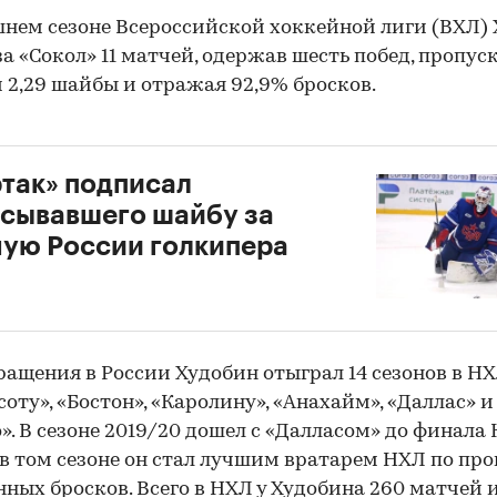
нем сезоне Всероссийской хоккейной лиги (ВХЛ)
за «Сокол» 11 матчей, одержав шесть побед, пропуск
 2,29 шайбы и отражая 92,9% бросков.
так» подписал
сывавшего шайбу за
ую России голкипера
ращения в России Худобин отыграл 14 сезонов в НХ
оту», «Бостон», «Каролину», «Анахайм», «Даллас» и
». В сезоне 2019/20 дошел с «Далласом» до финала 
 в том сезоне он стал лучшим вратарем НХЛ по про
00:00
/
00:00
ных бросков. Всего в НХЛ у Худобина 260 матчей и