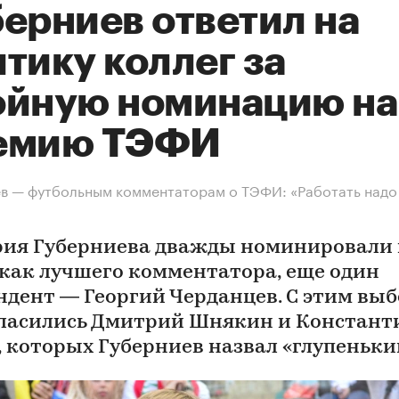
берниев ответил на
тику коллег за
ойную номинацию на
емию ТЭФИ
в — футбольным комментаторам о ТЭФИ: «Работать надо
ия Губерниева дважды номинировали 
как лучшего комментатора, еще один
ндент — Георгий Черданцев. С этим вы
гласились Дмитрий Шнякин и Констант
, которых Губерниев назвал «глупеньк