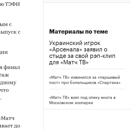
ию ТЭФИ
ым с
Материалы по теме
выпуск с
Украинский игрок
«Арсенала» заявил о
ции
стыде за свой рэп-клип
для «Матч ТВ»
я финал
ртаж
«Матч ТВ» извинился за «паршивый
пост» про болельщиков «Спартака»
одному
 что
«Матч ТВ» взял под опеку енота в
.
Московском зоопарке
 «Матч
ивает до