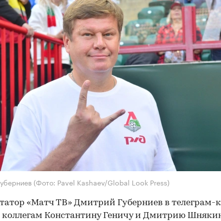
Губерниев
(Фото: Pavel Kashaev/Global Look Press)
атор «Матч ТВ» Дмитрий Губерниев в телеграм-
коллегам Константину Геничу и Дмитрию Шнякин