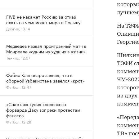
которые
лучшем
FIVB не накажет Россию за отказ
ехать на чемпионат мира в Польшу
На ТЭФ
Другие, 13:14
Олимпиа
Георгие
Медведев назвал проигранный матч в
Монреале «одним из худших в жизни»
Шнякин 
Теннис, 12:57
ТЭФИ ст
коммент
Фабио Каннаваро заявил, что в
ЧМ-2022
сборной Узбекистана завелся «крот»
Футбол, 12:47
которог
из двух
«Спартак» купил косовского
коммент
форварда Даку вопреки протестам
фанатов
«Перед
Футбол, 12:28
коммент
ТВ» пос
Презентацию Возиньи в новом клубе