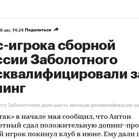
Поделиться
6 авг, 14:24
с-игрока сборной
ссии Заболотного
сквалифицировали з
пинг
ту Заболотному дали шесть месяцев дисквалификации за
так» в начале мая сообщил, что Антон
отный сдал положительную допинг-проб
й игрок покинул клуб в июне. Ему дали 