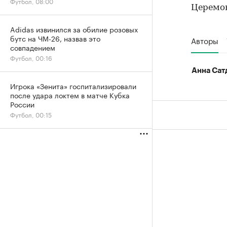
Футбол, 08:00
Церемон
Adidas извинился за обилие розовых
бутс на ЧМ-26, назвав это
Авторы
совпадением
Футбол, 00:16
Анна Сат
Игрока «Зенита» госпитализировали
после удара локтем в матче Кубка
России
Футбол, 00:15