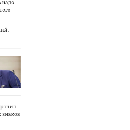
ь надо
тоге
ий,
трочил
х знаков