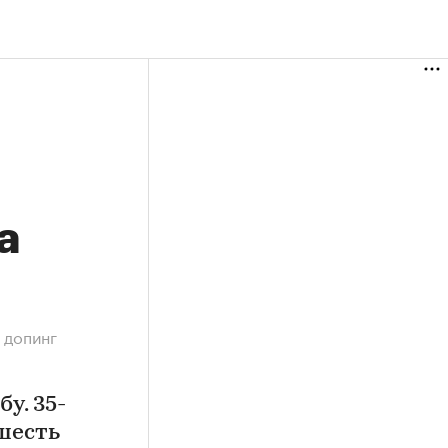
а
 допинг
у. 35-
шесть