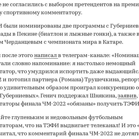
 не согласились с выбором претендентов на прем
у спортивному комментатору.
И были номинированы две программы с Губерниев
ды в Пекине (биатлон и лыжные гонки), а также 
м Черданцевым с чемпионата мира в Катаре.
после этого
написал
в телеграм-канале: «Номина
али словно напоминание: я настолько немощный
атор, что умудрился испортить даже выдающийс
 и потопил партнера (Романа) Трушечкина, репо
о удивительным образом проиграл конкуренцию 
 Губерниевых». Генич поддержал Шнякина,
заявив
,
аторы финала ЧМ-2022 «обязаны» получить ТЭФИ
айте глупеньким и недовольным футбольным
аторам, что на ТЭФИ выдвигает телеканал! И это
читал, что комментарий финала ЧМ-2022 не дотяг