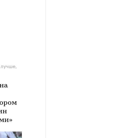
 лучше,
на
бором
ин
ими»