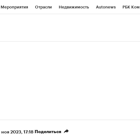
Мероприятия
Отрасли
Недвижимость
Autonews
РБК Ком
ние
РБК Курсы
РБК Life
Тренды
Визионеры
Национальн
б
Исследования
Кредитные рейтинги
Франшизы
Газета
роверка контрагентов
Политика
Экономика
Бизнес
Техно
(+88,22%)
(+32,03%)
 450
АФК «Система» ₽12
Купить
Ку
ПСБ к 29.07.27
прогноз БКС к 15.07.27
Поделиться
 ноя 2023, 17:18