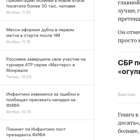
главной
посетили более 30 тыс. человек
лучше, 
Футбол, 11:52
претенд
Месси оформил дубль в первом
Он отме
матче в старте после ЧМ
просто 
Футбол, 11:18
Россияне завершили свое участие на
СБР п
турнире ATP серии «Мастерс» в
Монреале
«огул
Теннис, 10:20
Инфантино извинился за ошибки и
Биатлон
пообещал пресекать нападки на
ФИФА
Футбол, 10:15
Генич в
десять»
Покинет ли Инфантино пост
больше,
президента ФИФА