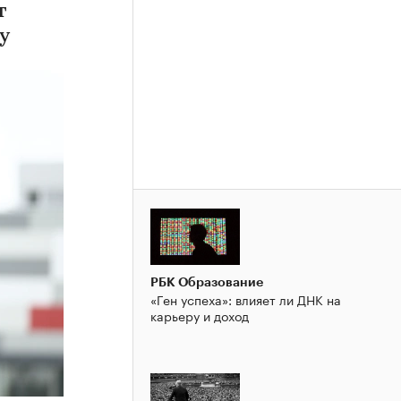
т
у
РБК Образование
«Ген успеха»: влияет ли ДНК на
карьеру и доход