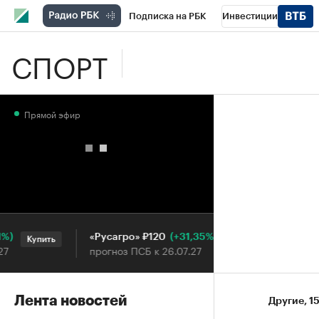
Подписка на РБК
Инвестиции
СПОРТ
Школа управления РБК
РБК Образова
РБК Бизнес-среда
Дискуссионный клу
Прямой эфир
Конференции СПб
Спецпроекты
П
Рынок наличной валюты
(+31,35%)
«Русагро» ₽120
Ozon ₽5
Купить
Купить
прогноз ПСБ к 26.07.27
прогноз 
Лента новостей
Другие
⁠,
15