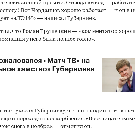
 телевизионной премии. Отсюда вывод — работат
господа! Вот Черданцев хорошо работает — и он в и
ует на ТЭФИ», — написал Губерниев.
тил, что Роман Трушечкин — «комментатор хорош
компания у него была полное говно».
ожаловался «Матч ТВ» на
ьное хамство» Губерниева
00:00
/
00:00
 ответ
указал
Губерниеву, что он на один пост «нас
, еще и переходя на оскорбления. «Восклицательны
 чем снега в ноябре», — отметил он.