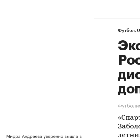
Футбол
⁠,
0
Эк
Ро
ди
до
Футболис
«Спар
Забол
летни
Мирра Андреева уверенно вышла в