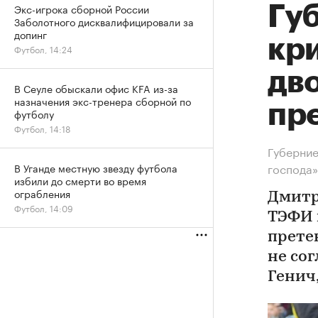
Экс-игрока сборной России
Гу
Заболотного дисквалифицировали за
допинг
кри
Футбол, 14:24
дв
В Сеуле обыскали офис KFA из-за
назначения экс-тренера сборной по
пр
футболу
Футбол, 14:18
Губерние
господа»
В Уганде местную звезду футбола
избили до смерти во время
ограбления
Дмитр
Футбол, 14:09
ТЭФИ 
прете
не со
Генич