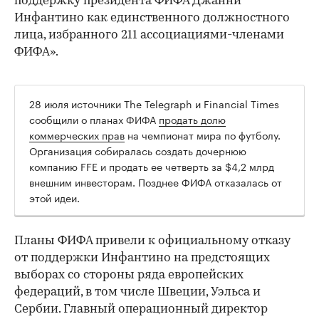
поддержку президента ФИФА Джанни
Инфантино как единственного должностного
лица, избранного 211 ассоциациями-членами
ФИФА».
28 июля источники The Telegraph и Financial Times
сообщили о планах ФИФА
продать долю
коммерческих прав
на чемпионат мира по футболу.
Организация собиралась создать дочернюю
компанию FFE и продать ее четверть за $4,2 млрд
внешним инвесторам. Позднее ФИФА отказалась от
этой идеи.
00:00
/
00:00
Планы ФИФА привели к официальному отказу
от поддержки Инфантино на предстоящих
выборах со стороны ряда европейских
федераций, в том числе Швеции, Уэльса и
Сербии. Главный операционный директор