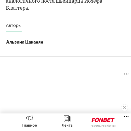
аналогичного поста швейцарца Йозефа
Блаттера.
Авторы
Альвина Цаканян
Главное
Лента
Реклама, «Фонбет ТВ»