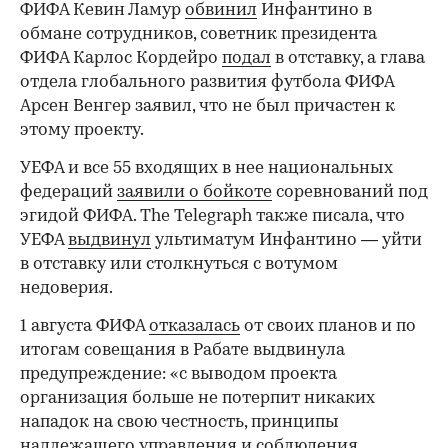
ФИФА Кевин Ламур
обвинил
Инфантино в
обмане сотрудников, советник президента
ФИФА Карлос Кордейро
подал
в отставку, а глава
отдела глобального развития футбола ФИФА
Арсен Венгер заявил, что не был причастен к
этому проекту.
УЕФА и все 55 входящих в нее национальных
федераций
заявили о бойкоте
соревнований под
эгидой ФИФА. The Telegraph также писала, что
УЕФА
выдвинул
ультиматум Инфантино — уйти
в отставку или столкнуться с вотумом
недоверия.
1 августа ФИФА
отказалась
от своих планов и по
итогам совещания в Рабате выдвинула
предупреждение: «с выводом проекта
организация больше не потерпит никаких
нападок на свою честность, принципы
надлежащего управления и соблюдения