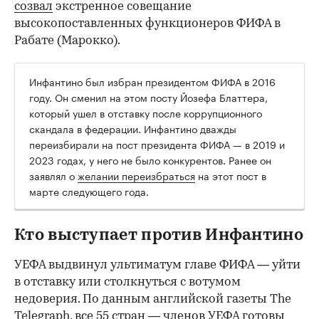
созвал
экстренное совещание
высокопоставленных функционеров ФИФА в
Рабате (Марокко).
Инфантино был избран президентом ФИФА в 2016
году. Он сменил на этом посту Йозефа Блаттера,
который ушел в отставку после коррупционного
скандала в федерации. Инфантино дважды
переизбирали на пост президента ФИФА — в 2019 и
2023 годах, у него не было конкурентов. Ранее он
заявлял о
желании переизбраться
на этот пост в
марте следующего года.
Кто выступает против Инфантино
УЕФА выдвинул ультиматум главе ФИФА — уйти
в отставку или столкнуться с вотумом
недоверия. По данным английской газеты The
Telegraph, все 55 стран — членов УЕФА готовы