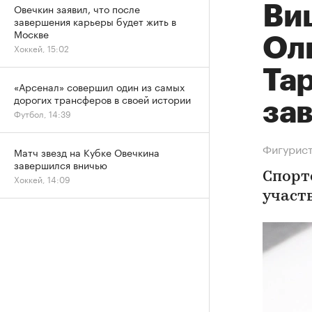
Овечкин заявил, что после
Ви
завершения карьеры будет жить в
Москве
Ол
Хоккей, 15:02
Та
«Арсенал» совершил один из самых
дорогих трансферов в своей истории
за
Футбол, 14:39
Фигурист
Матч звезд на Кубке Овечкина
завершился вничью
Спорт
Хоккей, 14:09
участ