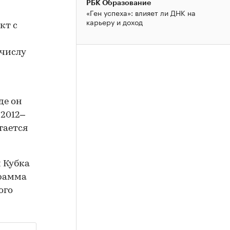
РБК Образование
«Ген успеха»: влияет ли ДНК на
карьеру и доход
кт с
 числу
де он
 2012–
тается
 Кубка
грамма
ого