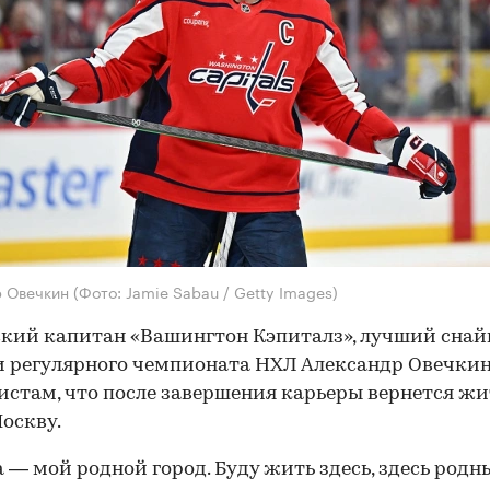
р Овечкин
(Фото: Jamie Sabau / Getty Images)
кий капитан «Вашингтон Кэпиталз», лучший снай
 регулярного чемпионата НХЛ Александр Овечкин
стам, что после завершения карьеры вернется жи
оскву.
 — мой родной город. Буду жить здесь, здесь родны