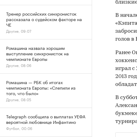
близкие
Тренер российских синхронисток
В начал
рассказала о судейском факторе на
«Кэпита
ЧЕ
Другие, 09:07
заброси
голов в
Ромашина назвала хорошим
Ранее 
выступление синхронисток на
чемпионате Европы
хоккеис
Другие, 08:06
играл с 
2013 го
Ромашина — РБК об итогах
обладат
чемпионата Европы: «Слепили из
того, что было»
В суббо
Другие, 08:05
Алексан
букмеке
Telegraph сообщила о выплатах УЕФА
вероятной любовнице Инфантино
турнира
Футбол, 00:06