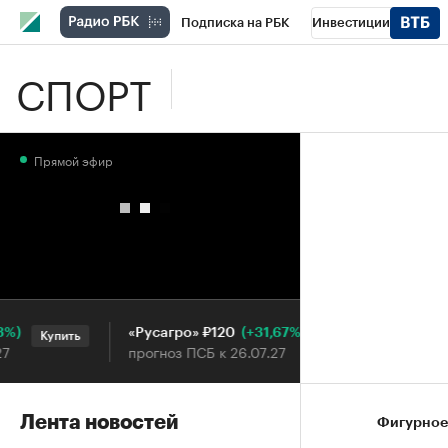
Подписка на РБК
Инвестиции
СПОРТ
Школа управления РБК
РБК Образова
РБК Бизнес-среда
Дискуссионный клу
Прямой эфир
Конференции СПб
Спецпроекты
П
Рынок наличной валюты
(+31,67%)
«Русагро» ₽120
Ozon ₽5
Купить
Купить
прогноз ПСБ к 26.07.27
прогноз 
Лента новостей
Фигурное