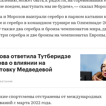
ожалению, может быть, к радости, на соревнования 
не поедем, выступать мы не будем», — сказал Моро
а и Морозов выиграли серебро в парном катании 
е и серебро в командном турнире на Олимпиаде-20
у также два серебра и бронза чемпионатов мира, д
 три серебра и две бронзы на чемпионатах Европы.
ова ответила Тутберидзе
ова о влиянии на
товку Медведевой
катание
ские спортсмены отстранены от международных
ваний с марта 2022 года.