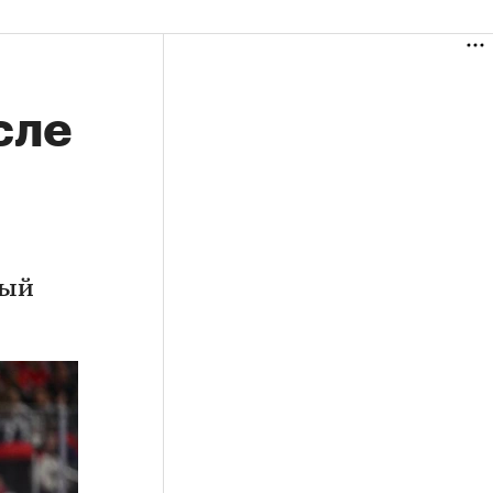
сле
вый