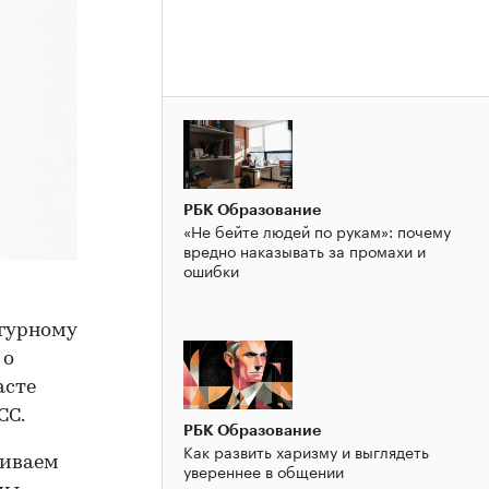
РБК Образование
«Не бейте людей по рукам»: почему
вредно наказывать за промахи и
ошибки
гурному
 о
асте
СС.
РБК Образование
Как развить харизму и выглядеть
ливаем
увереннее в общении