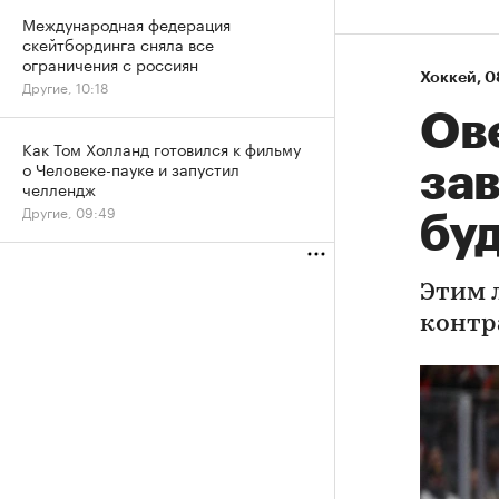
Международная федерация
скейтбординга сняла все
ограничения с россиян
Хоккей
⁠,
0
Другие, 10:18
Ове
Как Том Холланд готовился к фильму
о Человеке-пауке и запустил
за
челлендж
Другие, 09:49
буд
Этим 
контр