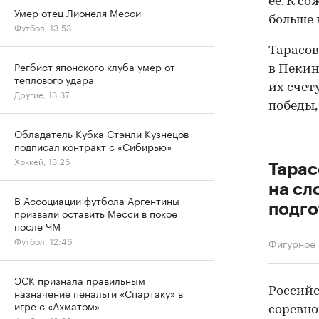
ее. К с
Умер отец Лионеля Месси
больше 
Футбол, 13:53
Тарасов
Регбист японского клуба умер от
в Пекин
теплового удара
их счет
Другие, 13:37
победы,
Обладатель Кубка Стэнли Кузнецов
подписал контракт с «Сибирью»
Хоккей, 13:26
Тарас
на сл
В Ассоциации футбола Аргентины
подго
призвали оставить Месси в покое
после ЧМ
Футбол, 12:46
Фигурное 
ЭСК признала правильным
Россий
назначение пенальти «Спартаку» в
игре с «Ахматом»
соревно