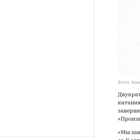
Фото: Але
Двукра
катанию
заверше
«Произв
«Мы зав