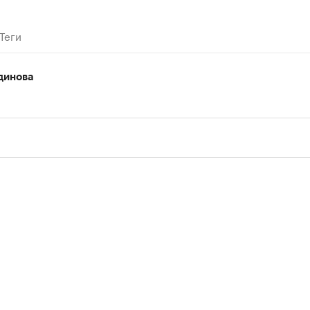
00:00
/
00:00
Теги
динова