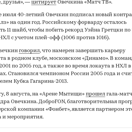
, друзья», —
цитирует
Овечкина «Матч ТВ».
е июля 40-летний Овечкин подписал новый контра
лз» на один год. Российскому форварду осталось
ть 11 шайб, чтобы побить рекорд Уэйна Гретцки по
 НХЛ с учетом плей-офф (1006 против 1016).
Овечкин
говорил
, что намерен завершить карьеру
та в родном клубе, московском «Динамо». В коман
2001 по 2005 год, а также во время локаута в НХЛ в
дах. Становился чемпионом России 2005 года и счи
елем Кубка Гагарина-2013.
ту, 8 августа, на «Арене Мытищи»
прошел
гала‑матч
дра Овечкина. ДоброFON, благотворительная про
рской компании «Фонбет», является партнером эт
 и мероприятия.