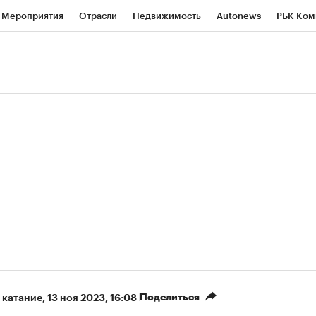
Мероприятия
Отрасли
Недвижимость
Autonews
РБК Ком
ние
РБК Курсы
РБК Life
Тренды
Визионеры
Национальн
б
Исследования
Кредитные рейтинги
Франшизы
Газета
роверка контрагентов
Политика
Экономика
Бизнес
Техно
(+89,1%)
(+33,81%)
 450
АФК «Система» ₽12
Купить
Куп
ПСБ к 29.07.27
прогноз БКС к 15.07.27
Поделиться
 катание
⁠,
13 ноя 2023, 16:08