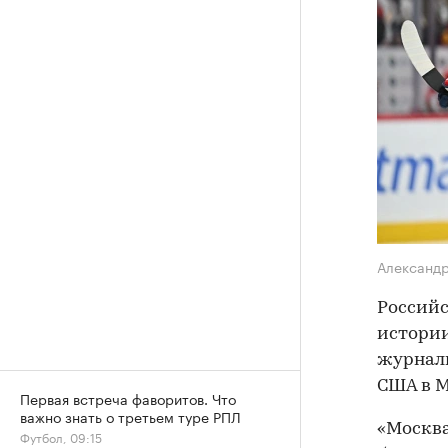
Александ
Российс
истории
журнали
США в М
Первая встреча фаворитов. Что
важно знать о третьем туре РПЛ
«Москва
Футбол, 09:15