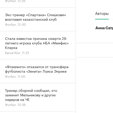
Футбол, 12:26
Авторы
Экс-тренер «Спартака» Слишкович
возглавил казахстанский клуб
Футбол, 12:00
Анна Сат
Стала известна причина смерти 29-
летнего игрока клуба НБА «Мемфис»
Кларка
Баскетбол, 11:25
«Фламенго» отказался от трансфера
футболиста «Зенита» Луиса Энрике
Футбол, 11:00
Тренер сборной сообщил, кто
заменит Мельникову и других
лидеров на ЧЕ
Футбол, 10:36