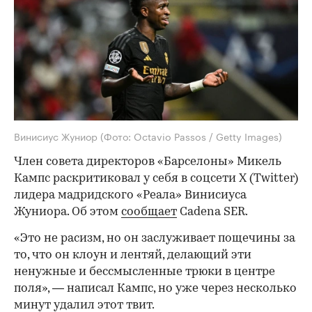
Винисиус Жуниор
(Фото: Octavio Passos / Getty Images)
Член совета директоров «Барселоны» Микель
Кампс раскритиковал у себя в соцсети X (Twitter)
лидера мадридского «Реала» Винисиуса
Жуниора. Об этом
сообщает
Cadena SER.
«Это не расизм, но он заслуживает пощечины за
то, что он клоун и лентяй, делающий эти
ненужные и бессмысленные трюки в центре
поля», — написал Кампс, но уже через несколько
минут удалил этот твит.