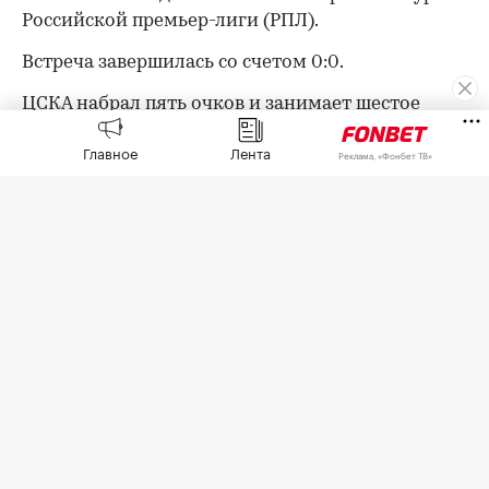
Российской премьер-лиги (РПЛ).
Встреча завершилась со счетом 0:0.
ЦСКА набрал пять очков и занимает шестое
место в турнирной таблице РПЛ. «Ростов» с
Главное
Лента
четырьмя очками расположился на седьмой
Реклама, «Фонбет ТВ»
строчке.
В следующем туре ЦСКА 15 августа примет
воронежский «Факел», «Ростов» днем позже
дома сыграет с казанским «Рубином».
Оставайтесь на связи с РБК в
«Максе»
.
Авторы
00:00
/
00:00