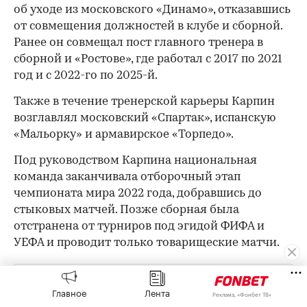
00:00
/
00:00
об уходе из московского «Динамо», отказавшись
от совмещения должностей в клубе и сборной.
Ранее он совмещал пост главного тренера в
сборной и «Ростове», где работал с 2017 по 2021
год и с 2022-го по 2025-й.
Также в течение тренерской карьеры Карпин
возглавлял московский «Спартак», испанскую
«Мальорку» и армавирское «Торпедо».
Под руководством Карпина национальная
команда заканчивала отборочный этап
чемпионата мира 2022 года, добравшись до
стыковых матчей. Позже сборная была
отстранена от турниров под эгидой ФИФА и
УЕФА и проводит только товарищеские матчи.
Оставайтесь на связи с РБК в
«Максе»
.
Главное
Лента
Реклама, «Фонбет ТВ»