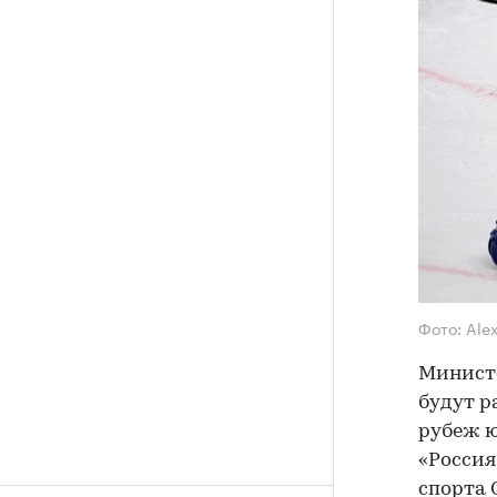
Фото: Ale
Министе
будут р
рубеж ю
«Россия
спорта 