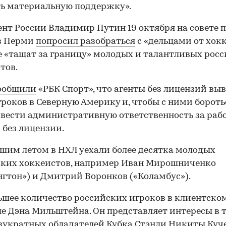
ь материальную поддержку».
нт России Владимир Путин 19 октября на совете 
в Перми
попросил разобраться
с «дельцами от хокк
 «тащат за границу» молодых и талантливых рос
тов.
ообщили
«РБК Спорт», что агенты без лицензий вы
роков в Северную Америку и, чтобы с ними бороть
вести административную ответственность за раб
 без лицензии.
00:00
/
00:00
им летом в НХЛ уехали более десятка молодых
ских хоккеистов, например Иван Мирошниченко
гтон») и Дмитрий Воронков («Коламбус»).
шее количество российских игроков в клиентско
е Дэна Мильштейна. Он представляет интересы в 
вукратных обладателей Кубка Стэнли Никиты Куче