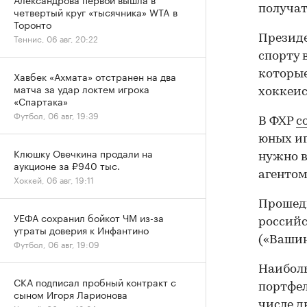
получат
четвертый круг «тысячника» WTA в
Торонто
Теннис, 06 авг, 20:22
Президе
спорту 
которые
Хавбек «Ахмата» отстранен на два
матча за удар локтем игрока
хоккеис
«Спартака»
Футбол, 06 авг, 19:39
В ФХР
с
юных иг
Клюшку Овечкина продали на
нужно в
аукционе за ₽940 тыс.
агентом
Хоккей, 06 авг, 19:11
Прошедш
УЕФА сохранил бойкот ЧМ из-за
россий
утраты доверия к Инфантино
(«Вашин
Футбол, 06 авг, 19:09
Наиболь
СКА подписал пробный контракт с
портфел
сыном Игоря Ларионова
числе д