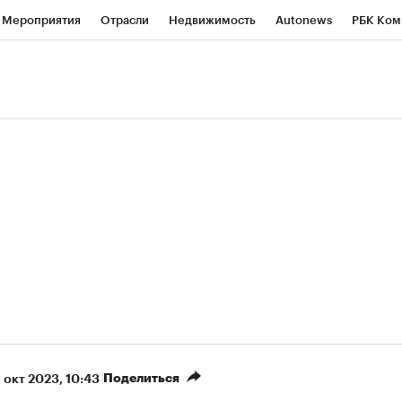
Мероприятия
Отрасли
Недвижимость
Autonews
РБК Ком
ние
РБК Курсы
РБК Life
Тренды
Визионеры
Национальн
б
Исследования
Кредитные рейтинги
Франшизы
Газета
роверка контрагентов
Политика
Экономика
Бизнес
Техно
(+87,41%)
(+30,19%)
5 450
АФК «Система» ₽12
Купить
К
 ПСБ к 29.07.27
прогноз БКС к 15.07.27
Поделиться
1 окт 2023, 10:43