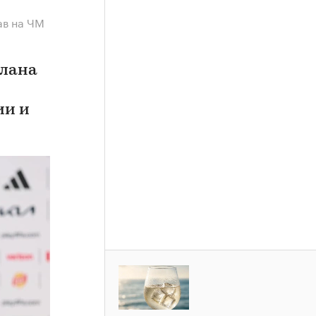
ав на ЧМ
плана
ии и