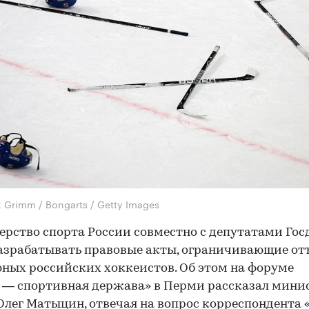
x Grimm / Bongarts / Getty Images
рство спорта России совместно с депутатами Го
азрабатывать правовые акты, ограничивающие отъ
ных российских хоккеистов. Об этом на форуме
 — спортивная держава» в Перми рассказал мини
Олег Матыцин, отвечая на вопрос корреспондента 