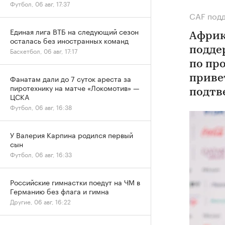
Футбол, 06 авг, 17:37
СAF подд
Единая лига ВТБ на следующий сезон
Африк
осталась без иностранных команд
подде
Баскетбол, 06 авг, 17:17
по пр
Фанатам дали до 7 суток ареста за
приве
пиротехнику на матче «Локомотив» —
подтв
ЦСКА
Футбол, 06 авг, 16:38
У Валерия Карпина родился первый
сын
Футбол, 06 авг, 16:33
Российские гимнастки поедут на ЧМ в
Германию без флага и гимна
Другие, 06 авг, 16:22