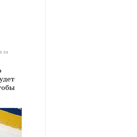
в за
о
удет
тобы