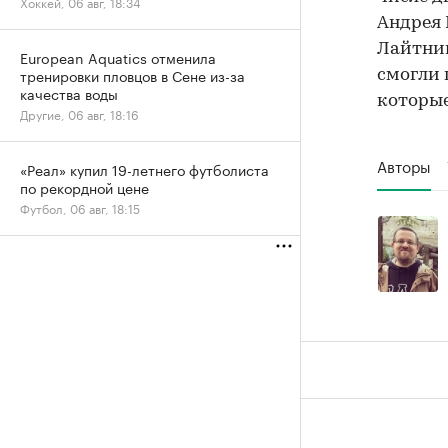
Хоккей, 06 авг, 18:34
Андрея 
Лайтнин
European Aquatics отменила
тренировки пловцов в Сене из-за
смогли 
качества воды
которые
Другие, 06 авг, 18:16
Авторы
«Реал» купил 19-летнего футболиста
по рекордной цене
Футбол, 06 авг, 18:15