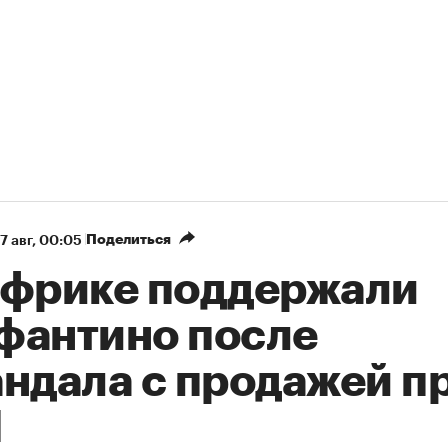
Поделиться
7 авг, 00:05
Африке поддержали
фантино после
андала с продажей п
М