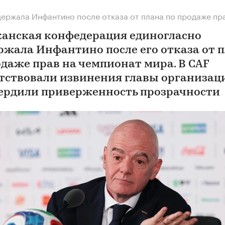
ержала Инфантино после отказа от плана по продаже пр
анская конфедерация единогласно
ржала Инфантино после его отказа от 
одаже прав на чемпионат мира. В CAF
тствовали извинения главы организац
ердили приверженность прозрачности