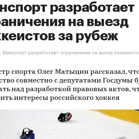
нспорт разработает
раничения на выезд
ккеистов за рубеж
 Минспорт разработает ограничения на выезд хоккеисто
тр спорта Олег Матыцин рассказал, чт
ство совместно с депутатами Госдумы б
ать над разработкой правовых актов, ч
ить интересы российского хоккея