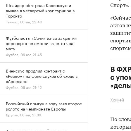
Шнайдер обыграла Калинскую и
Спорт».
вышла в четвертый круг турнира в
Торонто
«Сейчас
Теннис, 06 авг, 22:40
актов в
защитит
Футболисты «Сочи» из-за закрытия
спортив
аэропорта не смогли вылететь на
матч
спортсм
Футбол, 06 авг, 21:45
В ФХР
Винисиус продлил контракт с
«Реалом» на фоне слухов об уходе в
с уп
«Арсенал»
«дель
Футбол, 06 авг, 21:42
Хоккей
Российский прыгун в воду взял второе
золото на чемпионате Европы
Другие, 06 авг, 21:39
По слов
которые
Александрова первой вышла в