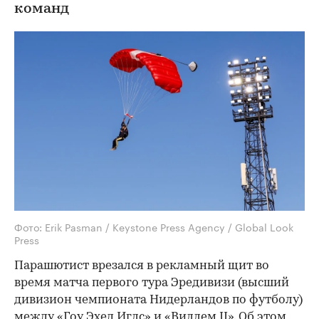
команд
Фото: Erik Pasman / Keystone Press Agency / Global Look
Press
Парашютист врезался в рекламный щит во
время матча первого тура Эредивизи (высший
дивизион чемпионата Нидерландов по футболу)
между «Гоу Эхед Иглс» и «Виллем II». Об этом