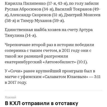
Кирилла Пилипенко (17-я, 43-я), по голу забили
Руслан Абросимов (34-я), Василий Токранов (49-
я), Александр Скоренов (51-я), Дмитрий Моисеев
(58-я) и Тимур Муханов (59-я).
Единственная шайба хозяев на счету Артура
Тянулина (14-я).
Череповчане второй раз в истории победили
соперника с таким счетом, в 2011 году они с
такой же разницей разгромили
екатеринбургский «Автомобилист» (10:1).
У «Сочи» ранее крупнейший проигрыш был в
матче с уфимским «Салаватом Юлаевым» — 3:11
в 2017 году.
00:00
/
00:00
Хоккей
В КХЛ отправили в отставку