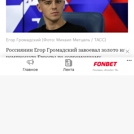
Егор Громадский
(Фото: Михаил Метцель / ТАСС)
Россиянин Егор Громадский завоевал золото на
чемпионате Европы по современному
пятиборью, который проходит в Стамбуле.
Главное
Лента
Реклама, «Фонбет ТВ»
Итоговый результат 26-летнего россиянина
составил 1606 баллов. Второе место занял венгр
Ботонд Тамаш (1599), третьим стал итальянец
Джорджио Малан (1592).
Ранее на турнире в Стамбуле россиянки
Виктория Сазонова и Амина Тагирова
завоевали
бронзу
в женской эстафете.