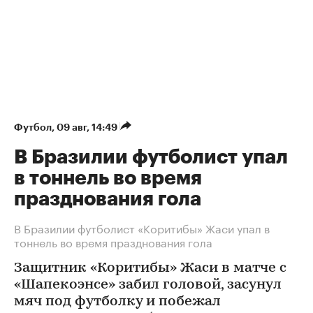
Футбол
⁠,
09 авг, 14:49
В Бразилии футболист упал
в тоннель во время
празднования гола
В Бразилии футболист «Коритибы» Жаси упал в
тоннель во время празднования гола
Защитник «Коритибы» Жаси в матче с
«Шапекоэнсе» забил головой, засунул
мяч под футболку и побежал