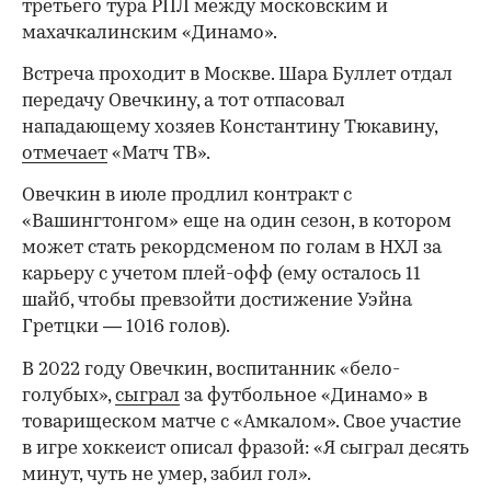
третьего тура РПЛ между московским и
махачкалинским «Динамо».
Встреча проходит в Москве. Шара Буллет отдал
передачу Овечкину, а тот отпасовал
нападающему хозяев Константину Тюкавину,
отмечает
«Матч ТВ».
Овечкин в июле продлил контракт с
«Вашингтонгом» еще на один сезон, в котором
может стать рекордсменом по голам в НХЛ за
карьеру с учетом плей-офф (ему осталось 11
шайб, чтобы превзойти достижение Уэйна
Гретцки — 1016 голов).
В 2022 году Овечкин, воспитанник «бело-
голубых»,
сыграл
за футбольное «Динамо» в
товарищеском матче с «Амкалом». Свое участие
в игре хоккеист описал фразой: «Я сыграл десять
минут, чуть не умер, забил гол».