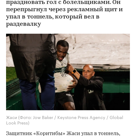
праздновать гол с болельщиками. Он
перепрыгнул через рекламный щит и
упал в тоннель, который вел в
раздевалку
Жаси
(Фото: Jow Baker / Keystone Press Agency / Global
Look Press)
Защитник «Коритибы» Жаси упал в тоннель,