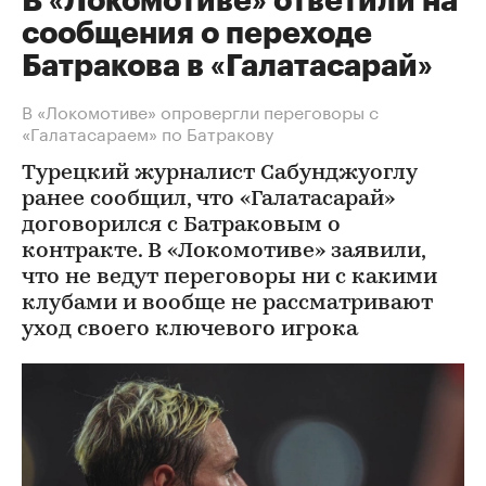
В «Локомотиве» ответили на
сообщения о переходе
Батракова в «Галатасарай»
В «Локомотиве» опровергли переговоры с
«Галатасараем» по Батракову
Турецкий журналист Сабунджуоглу
ранее сообщил, что «Галатасарай»
договорился с Батраковым о
контракте. В «Локомотиве» заявили,
что не ведут переговоры ни с какими
клубами и вообще не рассматривают
уход своего ключевого игрока