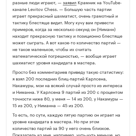
разные люди играют, —
заявил
Крамник на YouTube-
канале Levitov Chess. — Большую часть партии
играет прекрасный шахматист, очень грамотный и
тактику блестяще видит. Могу кучу вам привести
примеров, когда за несколько секунд он (Ниманн)
находит прекрасную тактику и позиционно блестяще
может сыграть. А вот какое-то количество партий —
не такое маленькое, чтобы их считать
математической погрешностью, — вообще играет
шахматист уровня кандидата в мастера.
Просто без комментариев приведу такую статистику:
я взял 200 последних блиц-партий Карлсена,
Накамуры, мои на всякий случай просто из интереса
и Ниманна. У Карлсена 9 партий из 200 с процентом
точности ниже 80, у меня — 14 из 200, у Накамуры —
15 из 200, у Ниманна — 45 из 200.
То есть, по сути, каждую пятую партию он играет на
уровне кандидата в мастера. Но при этом
количество партий за 90 у него очень близкое.
Показатель ко мне, например, чуть-чуть меньше, но