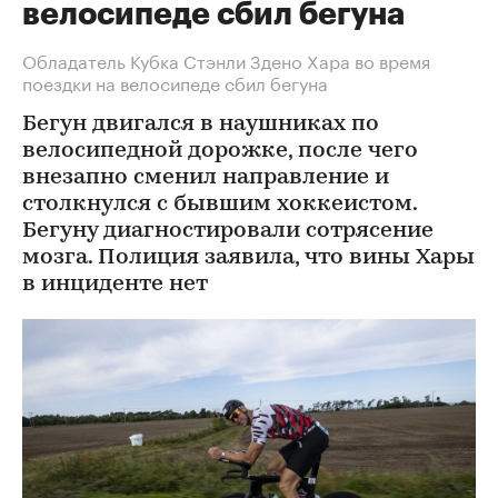
велосипеде сбил бегуна
Обладатель Кубка Стэнли Здено Хара во время
поездки на велосипеде сбил бегуна
Бегун двигался в наушниках по
велосипедной дорожке, после чего
внезапно сменил направление и
столкнулся с бывшим хоккеистом.
Бегуну диагностировали сотрясение
мозга. Полиция заявила, что вины Хары
в инциденте нет