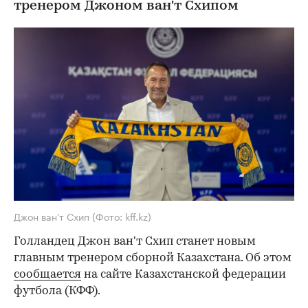
тренером Джоном ван'т Схипом
Джон ван'т Схип
(Фото: kff.kz)
Голландец Джон ван'т Схип станет новым
главным тренером сборной Казахстана. Об этом
сообщается
на сайте Казахстанской федерации
футбола (КФФ).