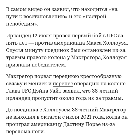
В самом видео он заявил, что находится «на
пути к восстановлению» и его «настрой
непобедим».
Ирландец 12 июля провел первый бой в UFC за
пять лет — против американца Макса Холлоуэя.
Спустя минуту поединок
был остановлен
из-за
травмы правого колена у Макгрегора, Холлоуэя
признали победителем.
Макгрегор
порвал
переднюю крестообразную
связку и мениск и
перенес
операцию на колене.
Глава UFC Дэйна Уайт заявил, что 38-летний
00:00
/
00:00
ирландец
пропустит
около года из-за травмы.
До поединка с Холлоуэем 38-летний Макгрегор
не выходил в октагон с июля 2021 года, когда он
проиграл американцу Дастину Порье из-за
перелома ноги.