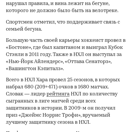
нарушал правила, и вина лежит на бегуне,
которого не должно было быть на велотреке.
Спортсмен отметил, что поддерживает связь с
семьей бегуна.
Большую часть своей карьеры хоккеист провел в
«Бостоне», где был капитаном и выиграл Кубок
Стэнли в 2011 году. Также в НХЛ он выступал за
«Нью-Йорк Айлендерс», «Оттава Сенаторз»,
«Вашингтон Кэпиталз».
00:00
/
00:00
Всего в НХЛ Хара провел 25 сезонов, в которых
набрал 680 (209+471) очков в 1680 матчах.
Словак — лидер
рейтинга
НХЛ по количеству
сыгранных в лиге матчей среди всех
защитников в истории. В 2009-м он получил
приз «Джеймс Норрис Трофи», вручаемый
лучшему защитнику сезона в НХЛ.