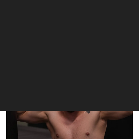
Российский боец ММА
Ядуллаев получил условный
срок за хранение
амфетамина
Фарида Ядуллаева приговорили к трем
годам и шести месяцам лишения
свободы условно