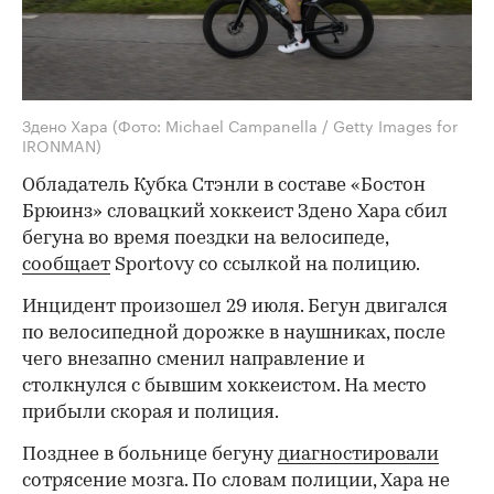
Здено Хара
(Фото: Michael Campanella / Getty Images for
IRONMAN)
Обладатель Кубка Стэнли в составе «Бостон
Брюинз» словацкий хоккеист Здено Хара сбил
бегуна во время поездки на велосипеде,
сообщает
Sportovy со ссылкой на полицию.
Инцидент произошел 29 июля. Бегун двигался
по велосипедной дорожке в наушниках, после
чего внезапно сменил направление и
столкнулся с бывшим хоккеистом. На место
прибыли скорая и полиция.
Позднее в больнице бегуну
диагностировали
сотрясение мозга. По словам полиции, Хара не