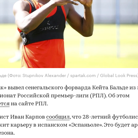
льде
(Фото: Stupnikov Alexander / spartak.com / Global Look Press
к» вывел сенегальского форварда Кейта Бальде из
ионат Российской премьер-лиги (РПЛ). Об этом
ется
на сайте РПЛ.
ист Иван Карпов
сообщил
, что 28-летний футболи
ит карьеру в испанском «Эспаньоле». Это будет ар
езона.