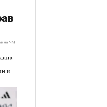
рав
ав на ЧМ
плана
ии и