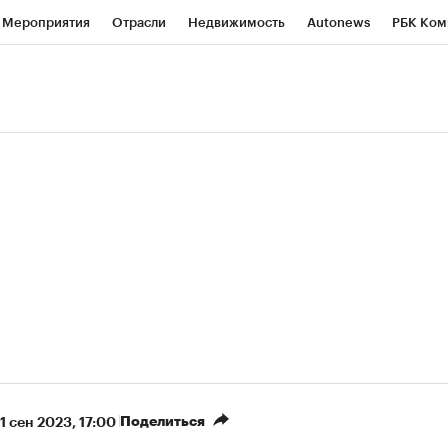
Мероприятия
Отрасли
Недвижимость
Autonews
РБК Ком
ние
РБК Курсы
РБК Life
Тренды
Визионеры
Национальн
б
Исследования
Кредитные рейтинги
Франшизы
Газета
роверка контрагентов
Политика
Экономика
Бизнес
Техно
(+87,48%)
(+30,42%)
n ₽5 450
АФК «Система» ₽12
Купить
ноз ПСБ к 29.07.27
прогноз БКС к 15.07.27
Поделиться
1 сен 2023, 17:00