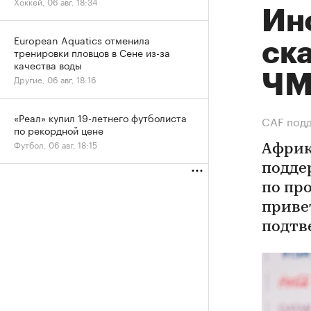
Хоккей, 06 авг, 18:34
Ин
European Aquatics отменила
ск
тренировки пловцов в Сене из-за
качества воды
Ч
Другие, 06 авг, 18:16
«Реал» купил 19-летнего футболиста
СAF подд
по рекордной цене
Футбол, 06 авг, 18:15
Африк
подде
по пр
приве
подтв