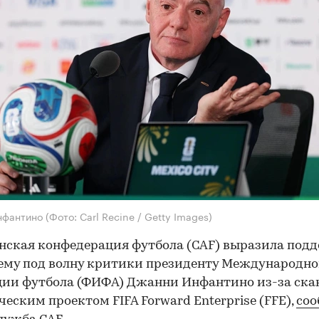
нфантино
(Фото: Carl Recine / Getty Images)
ская конфедерация футбола (CAF) выразила под
ему под волну критики президенту Международн
ии футбола (ФИФА) Джанни Инфантино из-за ска
еским проектом FIFA Forward Enterprise (FFE),
соо