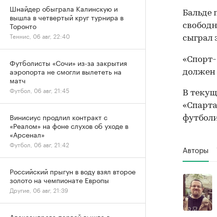
Шнайдер обыграла Калинскую и
Бальде 
вышла в четвертый круг турнира в
Торонто
свободн
Теннис, 06 авг, 22:40
сыграл 
«Спорт-
Футболисты «Сочи» из-за закрытия
аэропорта не смогли вылететь на
должен
матч
Футбол, 06 авг, 21:45
В текущ
«Спарта
Винисиус продлил контракт с
футболи
«Реалом» на фоне слухов об уходе в
«Арсенал»
Футбол, 06 авг, 21:42
Авторы
Российский прыгун в воду взял второе
золото на чемпионате Европы
Другие, 06 авг, 21:39
Александрова первой вышла в