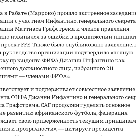
лужба СAF.
та в Рабате (Марроко) прошло экстренное заседани
ации с участием Инфантино, генерального секрет
ации Маттиаса Графстрема и членов правления.
ино
извинился
за ошибки в продвижении инициа
 проект FFE. Также было опубликовано
заявление
, 
 руководство организации подтвердило «полную
жку президента ФИФА Джанни Инфантино как
енного должностного лица, избранного 211
ациями — членами ФИФА».
иветствует и поддерживает совместное заявление
нта ФИФА Джанни Инфантино и генерального сек
а Графстрема. CAF продолжит уделять основное
е развитию африканского футбола, федерация
рждает свою приверженность текущим принципа
ния и прозрачности», — цитирует президента