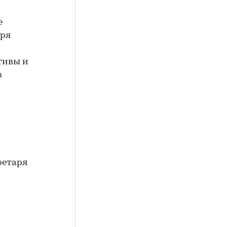
е
аря
тивы и
в
ретаря
м