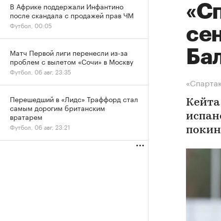
В Африке поддержали Инфантино
«С
после скандала с продажей прав ЧМ
Футбол, 00:05
се
Ба
Матч Первой лиги перенесли из-за
проблем с вылетом «Сочи» в Москву
Футбол, 06 авг, 23:35
«Спартак
Перешедший в «Лидс» Траффорд стал
Кейта
самым дорогим британским
вратарем
испан
Футбол, 06 авг, 23:21
покин