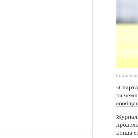
Кейта Ба
«Спарта
на чемп
сообща
Журнал
продолж
конца с