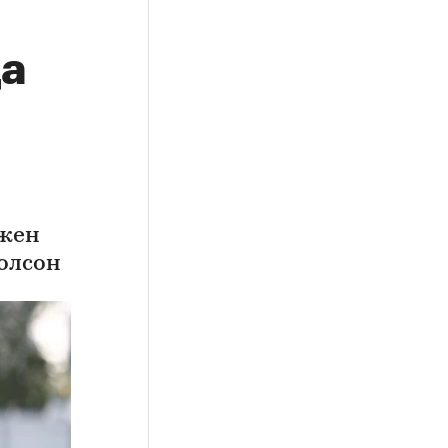
да
лжен
олсон