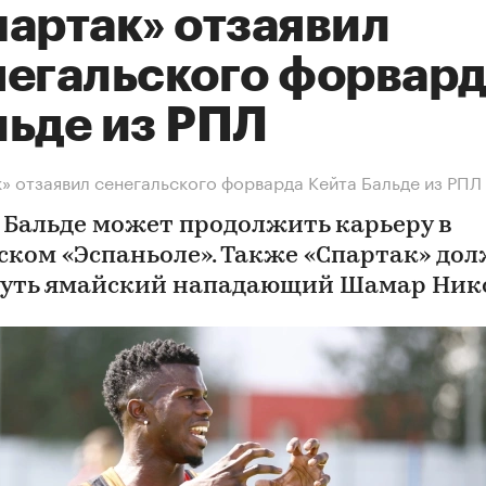
партак» отзаявил
негальского форвар
льде из РПЛ
» отзаявил сенегальского форварда Кейта Бальде из РПЛ
 Бальде может продолжить карьеру в
ском «Эспаньоле». Также «Спартак» до
уть ямайский нападающий Шамар Ник