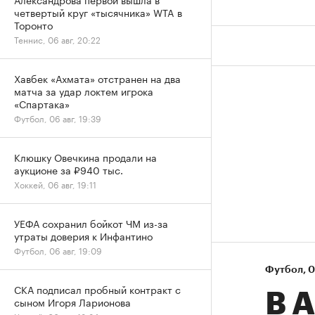
четвертый круг «тысячника» WTA в
Торонто
Теннис, 06 авг, 20:22
Хавбек «Ахмата» отстранен на два
матча за удар локтем игрока
«Спартака»
Футбол, 06 авг, 19:39
Клюшку Овечкина продали на
аукционе за ₽940 тыс.
Хоккей, 06 авг, 19:11
УЕФА сохранил бойкот ЧМ из-за
утраты доверия к Инфантино
Футбол, 06 авг, 19:09
Футбол
⁠,
0
СКА подписал пробный контракт с
В 
сыном Игоря Ларионова