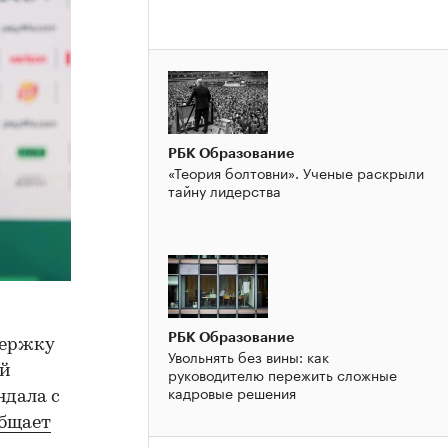
РБК Образование
«Теория болтовни». Ученые раскрыли
тайну лидерства
РБК Образование
держку
Увольнять без вины: как
ой
руководителю пережить сложные
кадровые решения
ндала с
бщает