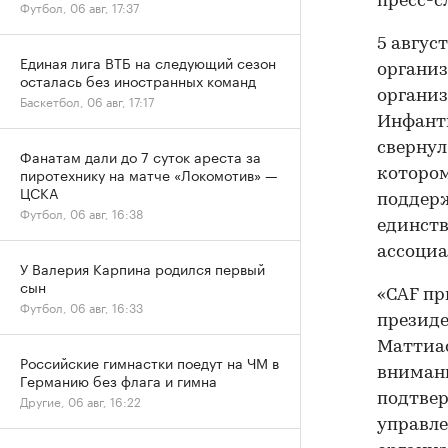
пресс-с
Футбол, 06 авг, 17:37
5 авгус
Единая лига ВТБ на следующий сезон
организ
осталась без иностранных команд
организ
Баскетбол, 06 авг, 17:17
Инфант
свернул
Фанатам дали до 7 суток ареста за
пиротехнику на матче «Локомотив» —
котором
ЦСКА
поддер
Футбол, 06 авг, 16:38
единств
ассоци
У Валерия Карпина родился первый
сын
«CAF пр
Футбол, 06 авг, 16:33
президе
Маттиас
Российские гимнастки поедут на ЧМ в
внимани
Германию без флага и гимна
подтве
Другие, 06 авг, 16:22
управле