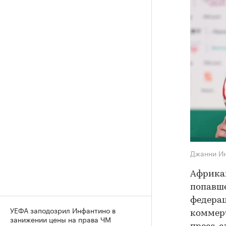
Джанни И
Африкан
попавш
федерац
УЕФА заподозрил Инфантино в
коммерч
занижении цены на права ЧМ