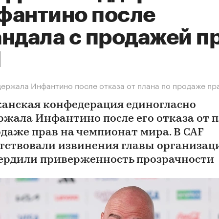
фантино после
андала с продажей п
М
ержала Инфантино после отказа от плана по продаже пр
анская конфедерация единогласно
ржала Инфантино после его отказа от 
одаже прав на чемпионат мира. В CAF
тствовали извинения главы организац
ердили приверженность прозрачности