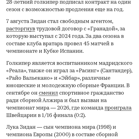
28-летний голкипер подписал контракт на один
сезон с возможностью продления еще на год.
7 августа Зидан стал свободным агентом,
расторгнув
трудовой договор с «Гранадой», за
которую выступал с 2024 года. За два сезона в
составе клуба вратарь провел 45 матчей в
чемпионате и Кубке Испании.
Голкипер является воспитанником мадридского
«Реала», также он играл за «Расинг» (Сантандер),
«Райо Вальекано» и «Эйбар», различные
юношеские и молодежную сборные Франции. В
сентябре он
сменил
спортивное гражданство
ради сборной Алжира и был вызван на
чемпионат мира — 2026, где команда
проиграла
Швейцарии в 1/16 финала (0:2).
00:00
/
00:00
Лука Зидан — сын чемпиона мира (1998) и
чемпиона Европы (2000) в составе сборной