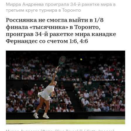
Мирра Андреева проиграла 34-й ракетке мира в
третьем круге турнира в Торонто
Россиянка не смогла выйти в 1/8
финала «тысячника» в Торонто,
проиграв 34-й ракетке мира канадке
Фернандес со счетом 1:6, 4:6
Мирра Андреева
(Фото: Clive Brunskill / Getty Images)