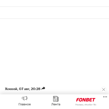
Хоккей
⁠,
07 авг, 20:28
СКА обменял канадского
Главное
Лента
Реклама, «Фонбет ТВ»
легионера в «Салават