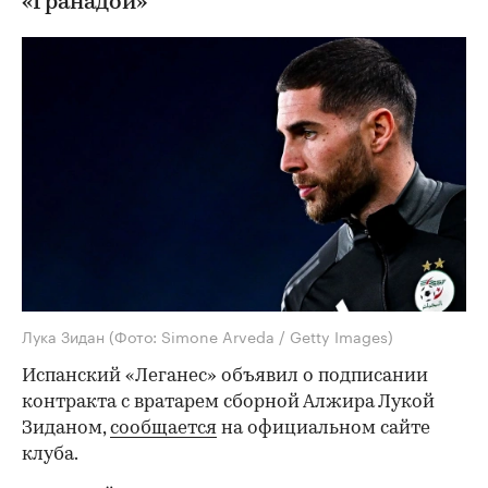
«Гранадой»
Лука Зидан
(Фото: Simone Arveda / Getty Images)
Испанский «Леганес» объявил о подписании
контракта с вратарем сборной Алжира Лукой
Зиданом,
сообщается
на официальном сайте
клуба.