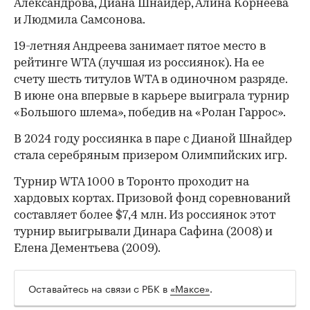
Александрова, Диана Шнайдер, Алина Корнеева
и Людмила Самсонова.
00:00
/
00:00
19-летняя Андреева занимает пятое место в
рейтинге WTA (лучшая из россиянок). На ее
счету шесть титулов WTA в одиночном разряде.
В июне она впервые в карьере выиграла турнир
«Большого шлема», победив на «Ролан Гаррос».
В 2024 году россиянка в паре с Дианой Шнайдер
стала серебряным призером Олимпийских игр.
Турнир WTA 1000 в Торонто проходит на
хардовых кортах. Призовой фонд соревнований
составляет более $7,4 млн. Из россиянок этот
турнир выигрывали Динара Сафина (2008) и
Елена Дементьева (2009).
Оставайтесь на связи с РБК в
«Максе»
.