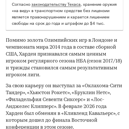
Согласно
законодательству Техаса
, хранение оружия
00:00
/
00:00
«на виду» в транспортном средстве без лицензии
является правонарушением и карается лишением
свободы на срок до года и штрафом до $4 тыс.
Помимо золота Олимпийских игр в Лондоне и
чемпионата мира 2014 года в составе сборной
США, Харден признавался самым ценным
игроком регулярного сезона НБА (сезон 2017/18)
и трижды становился самым результативным
игроком лиги.
За свою карьеру он выступал за «Оклахома-Сити
Тандер», «Хьюстон Рокетс», «Бруклин Нетс»,
«Филадельфия Севенти Сиксерс» и «Лос-
Анджелес Клипперс». В феврале 2026 года
Харден был обменян в «Кливленд Кавальерс», с
которым дошел до финала Восточной
конференции в этом сезоне.