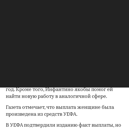
($198 тыс.) — на 30% выше прежней.
Когда отношения стали известны руководству,
прошлый президент УЕФА Мишель Платини, по
словам источников, поставил Инфантино перед
выбором: «Она или ты». Инфантино выбрал
уход женщины.
Как пишет The Telegraph, в рамках
договоренности ей выплатили выходное
пособие, а также оплатили обучение на
программе MBA в бизнес-школе, стоимость
которой составляла около £45 тыс. ($60,8 тыс.) в
год. Кроме того, Инфантино якобы помог ей
найти новую работу в аналогичной сфере.
Газета отмечает, что выплата женщине была
00:00
/
00:00
произведена из средств УЕФА.
В УЕФА подтвердили изданию факт выплаты, но