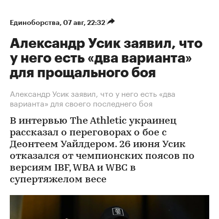
Единоборства
⁠,
07 авг, 22:32
Александр Усик заявил, что
у него есть «два варианта»
для прощального боя
Александр Усик заявил, что у него есть «два
варианта» для своего последнего боя
В интервью The Athletic украинец
рассказал о переговорах о бое с
Деонтеем Уайлдером. 26 июня Усик
отказался от чемпионских поясов по
версиям IBF, WBA и WBC в
супертяжелом весе