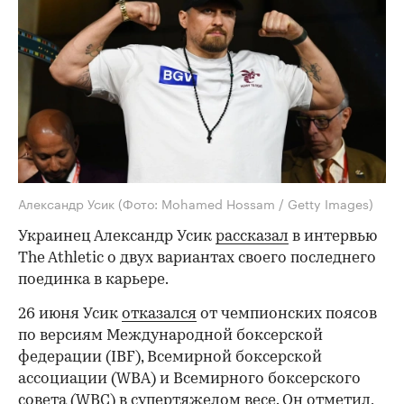
Александр Усик
(Фото: Mohamed Hossam / Getty Images)
Украинец Александр Усик
рассказал
в интервью
The Athletic о двух вариантах своего последнего
поединка в карьере.
26 июня Усик
отказался
от чемпионских поясов
по версиям Международной боксерской
федерации (IBF), Всемирной боксерской
ассоциации (WBA) и Всемирного боксерского
совета (WBC) в супертяжелом весе. Он отметил,