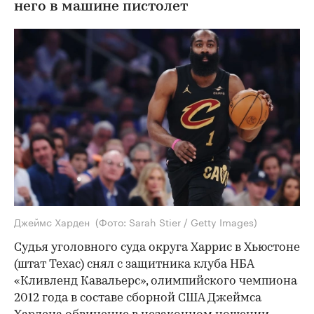
него в машине пистолет
Джеймс Харден
(Фото: Sarah Stier / Getty Images)
Судья уголовного суда округа Харрис в Хьюстоне
(штат Техас) снял с защитника клуба НБА
«Кливленд Кавальерс», олимпийского чемпиона
2012 года в составе сборной США Джеймса