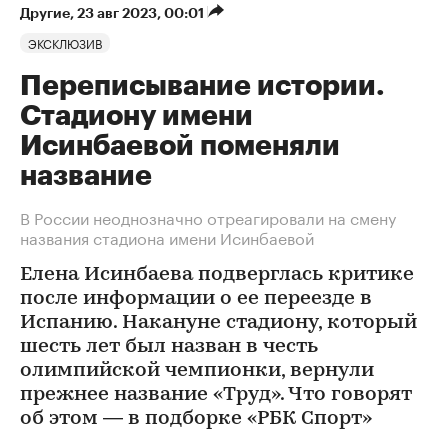
Другие
⁠,
23 авг 2023, 00:01
ЭКСКЛЮЗИВ
Переписывание истории.
Стадиону имени
Исинбаевой поменяли
название
В России неоднозначно отреагировали на смену
названия стадиона имени Исинбаевой
Елена Исинбаева подверглась критике
после информации о ее переезде в
Испанию. Накануне стадиону, который
шесть лет был назван в честь
олимпийской чемпионки, вернули
прежнее название «Труд». Что говорят
об этом — в подборке «РБК Спорт»