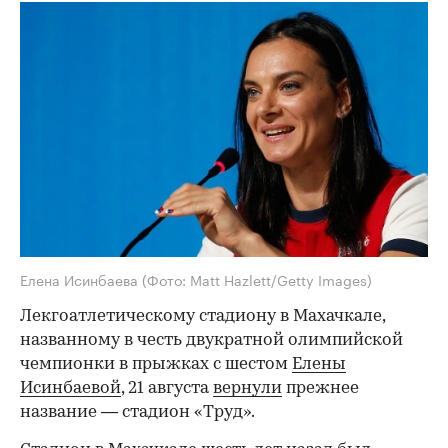
Елена Исинбаева
(Фото: Matt Hazlett/Getty Images)
Лекгоатлетическому стадиону в Махачкале,
названному в честь двукратной олимпийской
чемпионки в прыжках с шестом
Елены
Исинбаевой
, 21 августа
вернули
прежнее
название — стадион «Труд».