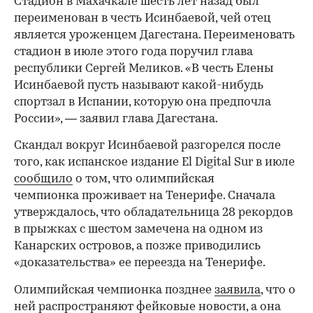
Стадион в Махачкале шесть лет назад был
переименован в честь Исинбаевой, чей отец
является уроженцем Дагестана. Переименовать
стадион в июле этого года поручил глава
республики Сергей Меликов. «В честь Елены
Исинбаевой пусть называют какой-нибудь
спортзал в Испании, которую она предпочла
России», — заявил глава Дагестана.
Скандал вокруг Исинбаевой разгорелся после
того, как испанское издание El Digital Sur в июле
сообщило
о том, что олимпийская
чемпионка проживает на Тенерифе. Сначала
утверждалось, что обладательница 28 рекордов
в прыжках с шестом замечена на одном из
Канарских островов, а позже приводились
«доказательства» ее переезда на Тенерифе.
Олимпийская чемпионка позднее
заявила
, что о
ней распространяют фейковые новости, а она