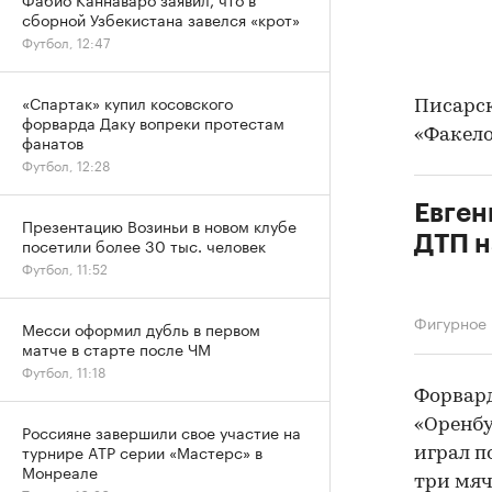
сборной Узбекистана завелся «крот»
Футбол, 12:47
«Спартак» купил косовского
Писарск
форварда Даку вопреки протестам
«Факело
фанатов
Футбол, 12:28
Евген
Презентацию Возиньи в новом клубе
ДТП н
посетили более 30 тыс. человек
Футбол, 11:52
Фигурное 
Месси оформил дубль в первом
матче в старте после ЧМ
Футбол, 11:18
Форвард
«Оренбу
Россияне завершили свое участие на
турнире ATP серии «Мастерс» в
играл п
Монреале
три мяч