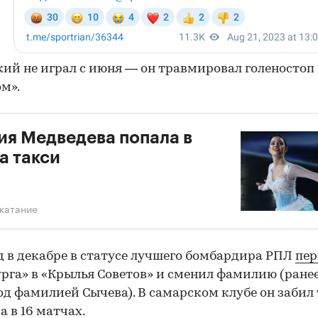
ий не играл с июня — он травмировал голеностоп в
м».
ия Медведева попала в
а такси
катание
 в декабре в статусе лучшего бомбардира РПЛ
пер
рга» в «Крылья Советов» и сменил фамилию (ранее
од фамилией Сычева). В самарском клубе он забил
а в 16 матчах.