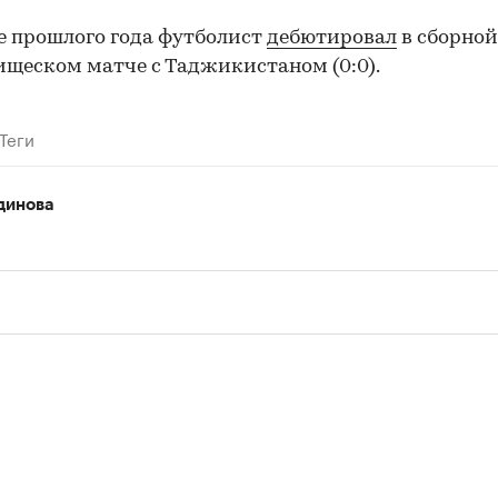
е прошлого года футболист
дебютировал
в сборной
ищеском матче с Таджикистаном (0:0).
Теги
динова