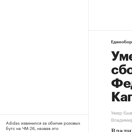
Единобор
Ум
сб
Фе
Ка
Умер быв
Владими
Adidas извинился за обилие розовых
бутс на ЧМ-26, назвав это
Влади