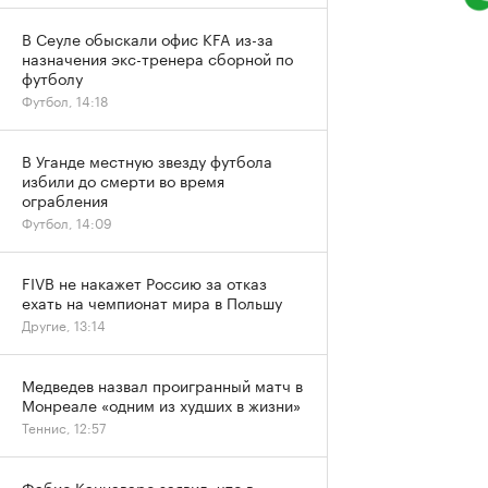
В Сеуле обыскали офис KFA из-за
назначения экс-тренера сборной по
футболу
Футбол, 14:18
В Уганде местную звезду футбола
избили до смерти во время
ограбления
Футбол, 14:09
FIVB не накажет Россию за отказ
ехать на чемпионат мира в Польшу
Другие, 13:14
Медведев назвал проигранный матч в
Монреале «одним из худших в жизни»
Теннис, 12:57
Фабио Каннаваро заявил, что в