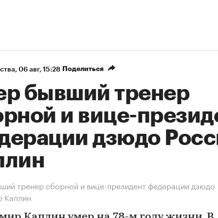
Поделиться
ства
⁠,
06 авг, 15:28
ер бывший тренер
орной и вице-презид
дерации дзюдо Росс
плин
ший тренер сборной и вице-президент федерации дзюдо
р Каплин
мир Каплин умер на 78-м году жизни. В