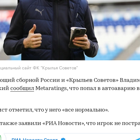
циальный сайт ФК "Крылья Советов"
щий сборной России и «Крыльев Советов» Влади
кий
сообщил
Metaratings, что попал в автоаварию в
ст отметил, что у него «все нормально».
 также заявили «РИА Новости», что игрок не постр