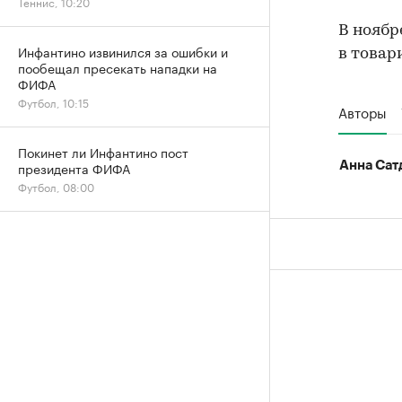
Теннис, 10:20
В ноябр
Инфантино извинился за ошибки и
в товар
пообещал пресекать нападки на
ФИФА
Футбол, 10:15
Авторы
Покинет ли Инфантино пост
президента ФИФА
Анна Сат
Футбол, 08:00