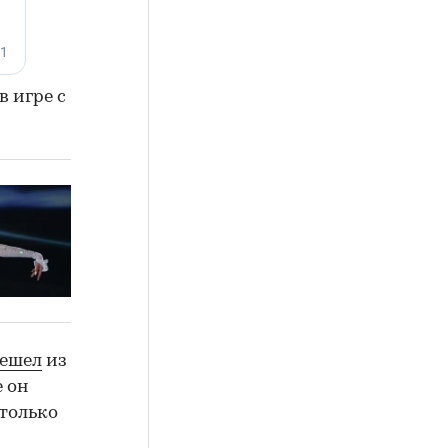
 игре с
ешел
из
 он
 только