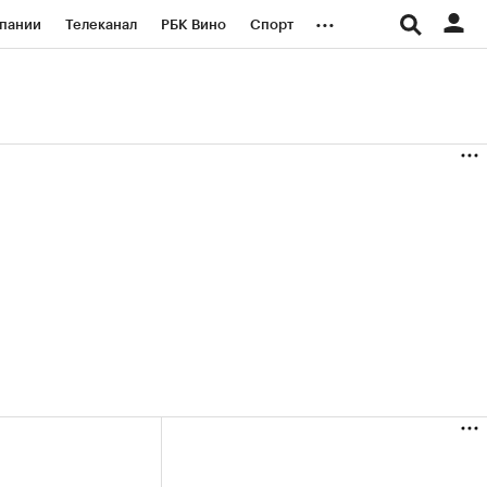
...
пании
Телеканал
РБК Вино
Спорт
ые проекты
Город
Стиль
Крипто
Спецпроекты СПб
логии и медиа
Финансы
(+87,61%)
Ozon ₽5 450
АФК «Система» ₽
ить
Купить
прогноз ПСБ к 29.07.27
прогноз БКС к 15.