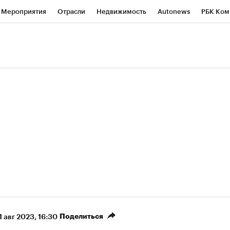
Мероприятия
Отрасли
Недвижимость
Autonews
РБК Ком
ние
РБК Курсы
РБК Life
Тренды
Визионеры
Национальн
б
Исследования
Кредитные рейтинги
Франшизы
Газета
роверка контрагентов
Политика
Экономика
Бизнес
Техно
(+36,2%)
(+31,29%)
 ₽1 400
«Русагро» ₽120
Купить
Куп
berCIB к 27.07.27
прогноз ПСБ к 26.07.27
Поделиться
1 авг 2023, 16:30