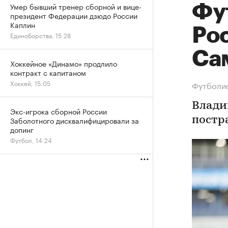
Умер бывший тренер сборной и вице-
Фу
президент Федерации дзюдо России
Каплин
Рос
Единоборства, 15:28
Са
Хоккейное «Динамо» продлило
контракт с капитаном
Хоккей, 15:05
Футболис
Влади
Экс-игрока сборной России
Заболотного дисквалифицировали за
постр
допинг
Футбол, 14:24