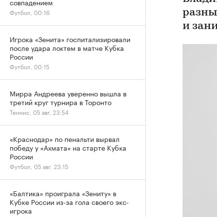
совпадением
Футбол, 00:16
разны
и зан
Игрока «Зенита» госпитализировали
после удара локтем в матче Кубка
России
Футбол, 00:15
Мирра Андреева уверенно вышла в
третий круг турнира в Торонто
Теннис, 05 авг, 23:54
«Краснодар» по пенальти вырвал
победу у «Ахмата» на старте Кубка
России
Футбол, 05 авг, 23:15
«Балтика» проиграла «Зениту» в
Кубке России из-за гола своего экс-
игрока