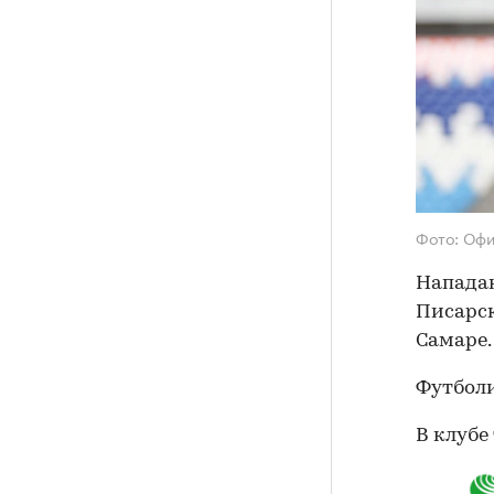
Фото: Офи
Нападаю
Писарс
Самаре.
Футболи
В клубе