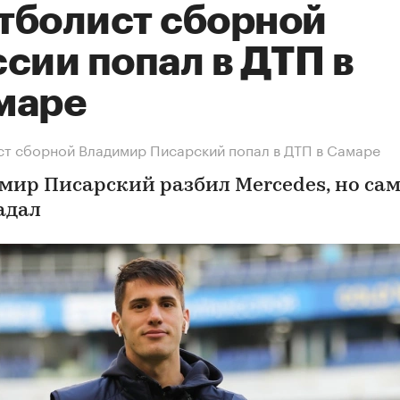
тболист сборной
сии попал в ДТП в
маре
т сборной Владимир Писарский попал в ДТП в Самаре
мир Писарский разбил Mercedes, но сам
адал