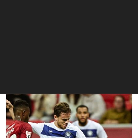
Футбол
⁠,
09 авг, 22:27
«Рубин» сыграл вничью с
«Оренбургом» благодаря
автоголу
«Рубин» сыграл вничью с «Оренбургом» в РПЛ
благодаря автоголу
Матч в Казани закончился со счетом 1:1