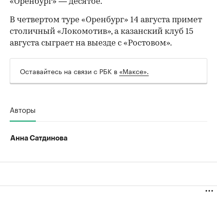
«Оренбург» — десятое.
В четвертом туре «Оренбург» 14 августа примет
столичный «Локомотив», а казанский клуб 15
августа сыграет на выезде с «Ростовом».
Оставайтесь на связи с РБК в
«Максе».
00:00
/
00:00
Авторы
Анна Сатдинова