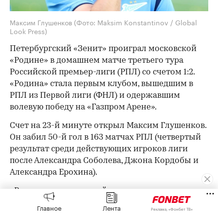
Максим Глушенков
(Фото: Maksim Konstantinov / Global
Look Press)
Петербургский «Зенит» проиграл московской
«Родине» в домашнем матче третьего тура
Российской премьер-лиги (РПЛ) со счетом 1:2.
«Родина» стала первым клубом, вышедшим в
РПЛ из Первой лиги (ФНЛ) и одержавшим
волевую победу на «Газпром Арене».
Счет на 23-й минуте открыл Максим Глушенков.
Он забил 50-й гол в 163 матчах РПЛ (четвертый
результат среди действующих игроков лиги
после Александра Соболева, Джона Кордобы и
Александра Ерохина).
«Родина» во втором тайме вышла вперед после
дубля 20-летнего Артура Гарибяна (59, 65),
Главное
Лента
Реклама, «Фонбет ТВ»
который вышел на поле после перерыва.