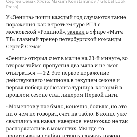
Сергей Семак
(Фото: Maksim Konstantinov / Global Look
Press)
У «Зенита» почти каждый год случаются такие
поражения, как в третьем туре РПЛ с
московской «Родиной»,
заявил
в эфире «Матч
ТВ» главный тренер петербургской команды
Сергей Семак.
«Зенит» открыл счет в матче на 23-й минуте, во
втором тайме пропустил два мяча и не смог
отыграться — 1:2. Это первое поражение
действующего чемпиона в текущем сезоне и
первая победа дебютанта турнира, который в
прошлом сезоне стал лидером Первой лиги.
«Моментов у нас было, конечно, больше, но это
ни о чем не говорит, счет на табло. В конце уже
свалились на навал, наверное, немножко не так
распоряжались в моментах. Мы где‑то
проигрывали подбор, в таких случаях нужно