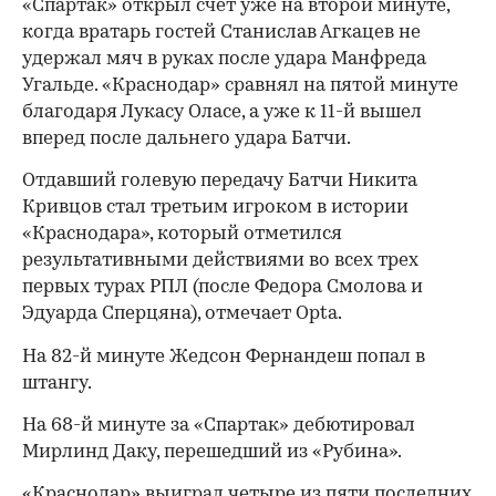
«Спартак» открыл счет уже на второй минуте,
когда вратарь гостей Станислав Агкацев не
удержал мяч в руках после удара Манфреда
Угальде. «Краснодар» сравнял на пятой минуте
благодаря Лукасу Оласе, а уже к 11-й вышел
вперед после дальнего удара Батчи.
Отдавший голевую передачу Батчи Никита
Кривцов стал третьим игроком в истории
«Краснодара», который отметился
результативными действиями во всех трех
первых турах РПЛ (после Федора Смолова и
Эдуарда Сперцяна), отмечает Opta.
На 82-й минуте Жедсон Фернандеш попал в
штангу.
На 68-й минуте за «Спартак» дебютировал
Мирлинд Даку, перешедший из «Рубина».
«Краснодар» выиграл четыре из пяти последних