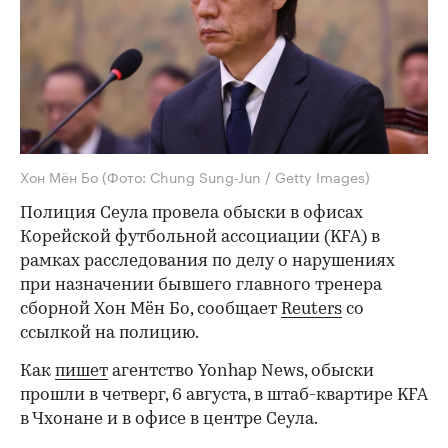
Хон Мён Бо
(Фото: Chung Sung-Jun / Getty Images)
Полиция Сеула провела обыски в офисах
Корейской футбольной ассоциации (KFA) в
рамках расследования по делу о нарушениях
при назначении бывшего главного тренера
сборной Хон Мён Бо, сообщает
Reuters
со
ссылкой на полицию.
Как
пишет
агентство Yonhap News, обыски
прошли в четверг, 6 августа, в штаб-квартире KFA
в Чхонане и в офисе в центре Сеула.