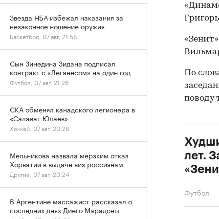
«Динамо
Звезда НБА избежал наказания за
Григорь
незаконное ношение оружия
Баскетбол, 07 авг, 21:58
«Зенит»
Вильмар
Сын Зинедина Зидана подписал
контракт с «Леганесом» на один год
По слов
Футбол, 07 авг, 21:26
заседан
поводу 
СКА обменял канадского легионера в
«Салават Юлаев»
Хоккей, 07 авг, 20:28
Худши
лет. 
Мельникова назвала мерзким отказ
Хорватии в выдаче виз россиянам
«Зени
Другие, 07 авг, 20:24
Футбол
В Аргентине массажист рассказал о
последних днях Диего Марадоны