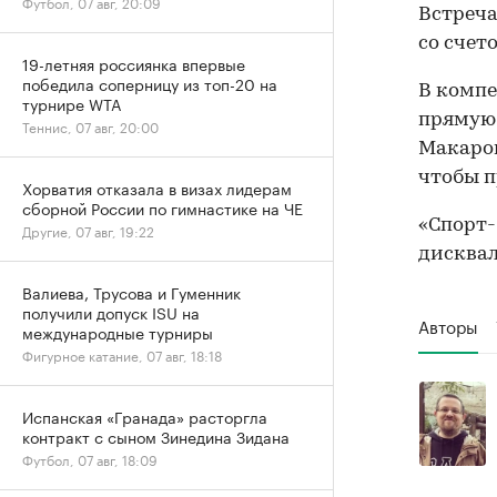
Футбол, 07 авг, 20:09
Встреча
со счето
19-летняя россиянка впервые
победила соперницу из топ-20 на
В компе
турнире WTA
прямую 
Теннис, 07 авг, 20:00
Макаров
чтобы п
Хорватия отказала в визах лидерам
сборной России по гимнастике на ЧЕ
«Спорт
Другие, 07 авг, 19:22
дисквал
Валиева, Трусова и Гуменник
получили допуск ISU на
Авторы
международные турниры
Фигурное катание, 07 авг, 18:18
Испанская «Гранада» расторгла
контракт с сыном Зинедина Зидана
Футбол, 07 авг, 18:09