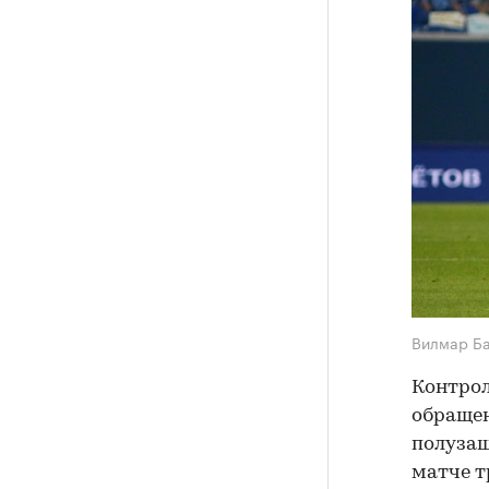
Вилмар Б
Контро
обращен
полузащ
матче т