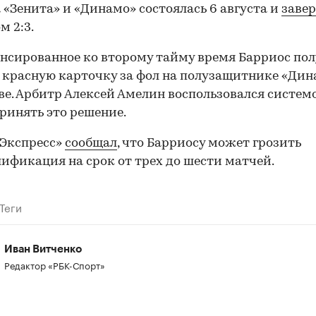
 «Зенита» и «Динамо» состоялась 6 августа и
заве
м 2:3.
нсированное ко второму тайму время Барриос по
00:00
/
00:00
красную карточку за фол на полузащитнике «Дин
е. Арбитр Алексей Амелин воспользовался систем
ринять это решение.
-Экспресс»
сообщал
, что Барриосу может грозить
ификация на срок от трех до шести матчей.
Теги
Иван Витченко
Редактор «РБК-Спорт»