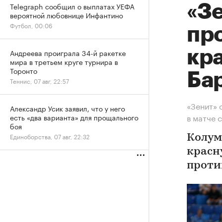
Telegraph сообщил о выплатах УЕФА
«Зе
вероятной любовнице Инфантино
Футбол, 00:06
пр
кр
Андреева проиграла 34-й ракетке
мира в третьем круге турнира в
Торонто
Ба
Теннис, 07 авг, 22:57
«Зенит» 
Александр Усик заявил, что у него
в матче 
есть «два варианта» для прощального
боя
Единоборства, 07 авг, 22:32
Колум
красн
проти