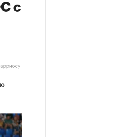
С с
Барриосу
ую