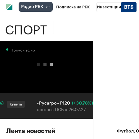
Подписка на РБК
Инвестиции
СПОРТ
Школа управления РБК
РБК Образова
РБК Бизнес-среда
Дискуссионный клу
Прямой эфир
Конференции СПб
Спецпроекты
П
Рынок наличной валюты
(+30,78%)
«Русагро» ₽120
Ozon ₽5 
Купить
Купить
прогноз ПСБ к 26.07.27
прогноз П
Лента новостей
Футбол
⁠,
0