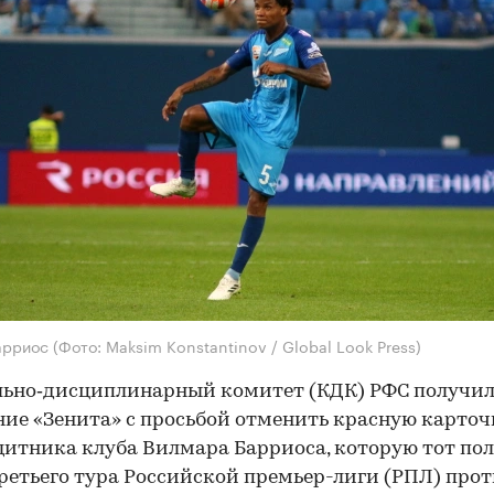
арриос
(Фото: Maksim Konstantinov / Global Look Press)
льно‑дисциплинарный комитет (КДК) РФС получи
ие «Зенита» с просьбой отменить красную карточ
итника клуба Вилмара Барриоса, которую тот пол
ретьего тура Российской премьер-лиги (РПЛ) про