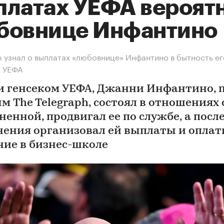
платах УЕФА вероят
бовнице Инфантино
h узнал о выплатах «любовнице» Инфантино в бытность ег
м УЕФА
и генсеком УЕФА, Джанни Инфантино, 
м The Telegraph, состоял в отношениях 
ненной, продвигал ее по службе, а посл
нения организовал ей выплаты и оплат
ние в бизнес-школе