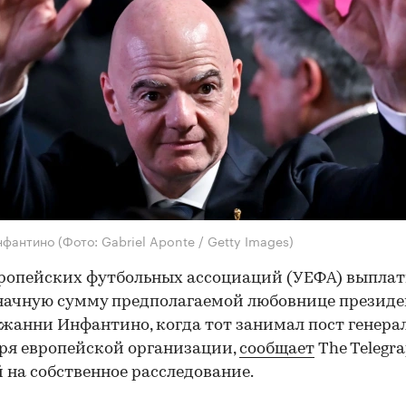
нфантино
(Фото: Gabriel Aponte / Getty Images)
ропейских футбольных ассоциаций (УЕФА) выпла
начную сумму предполагаемой любовнице президе
анни Инфантино, когда тот занимал пост генера
ря европейской организации,
сообщает
The Telegra
 на собственное расследование.