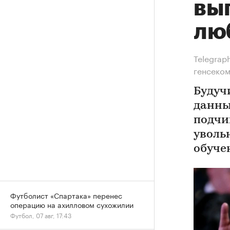
вы
лю
Telegrap
генсеко
Будуч
данны
подчи
уволь
обуче
Футболист «Спартака» перенес
операцию на ахилловом сухожилии
Футбол, 07 авг, 17:43