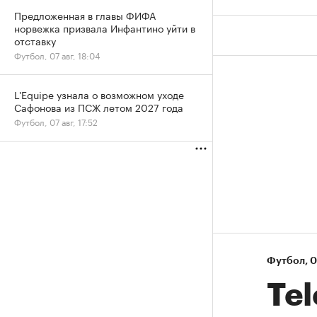
Предложенная в главы ФИФА
норвежка призвала Инфантино уйти в
отставку
Футбол, 07 авг, 18:04
L'Equipe узнала о возможном уходе
Сафонова из ПСЖ летом 2027 года
Футбол, 07 авг, 17:52
Футбол
⁠,
0
Te