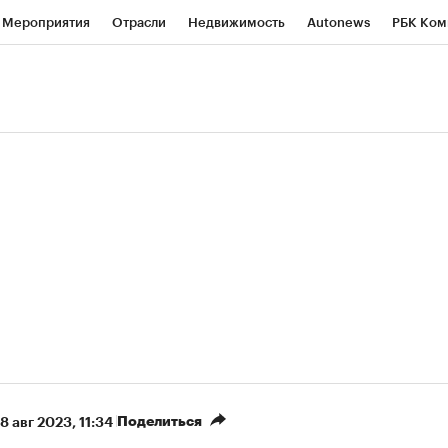
Мероприятия
Отрасли
Недвижимость
Autonews
РБК Ком
ние
РБК Курсы
РБК Life
Тренды
Визионеры
Национальн
б
Исследования
Кредитные рейтинги
Франшизы
Газета
роверка контрагентов
Политика
Экономика
Бизнес
Техно
(+90,76%)
(+34,79%)
450
АФК «Система» ₽12
Купить
Куп
СБ к 29.07.27
прогноз БКС к 15.07.27
Поделиться
8 авг 2023, 11:34