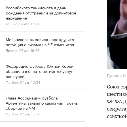
Российского теннисиста в день
рождения отстранили за допинговое
нарушение
Теннис, 07 авг, 17:39
Мельникова выразила надежду, что
ситуация с визами на ЧЕ изменится
Другие, 07 авг, 16:56
Федерацию футбола Южной Кореи
обвинили в оплате интимных услуг
Джанни И
для судей
Футбол, 07 авг, 16:34
Союз ев
шестиз
Глава Ассоциации футбола
ФИФА Дж
Аргентины заявил о кампании против
сборной на ЧМ
секрета
Футбол, 07 авг, 15:52
ссылкой