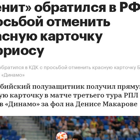
нит» обратился в РФ
осьбой отменить
асную карточку
рриосу
обратился в КДК с просьбой отменить красную карточку 
с «Динамо»
бийский полузащитник получил прям
ую карточку в матче третьего тура РПЛ
в «Динамо» за фол на Денисе Макарове