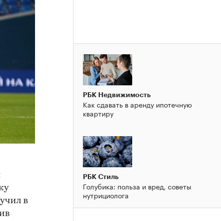
РБК Недвижимость
Как сдавать в аренду ипотечную
квартиру
л
РБК Стиль
Голубика: польза и вред, советы
ку
нутрициолога
учил в
тив