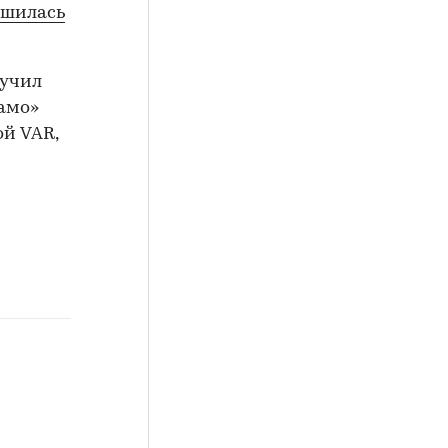
ршилась
лучил
амо»
ой VAR,