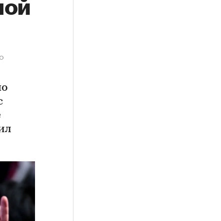
ной
о
по
с
е
ил