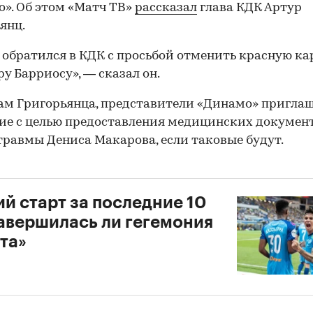
». Об этом «Матч ТВ»
рассказал
глава КДК Артур
янц.
 обратился в КДК с просьбой отменить красную ка
у Барриосу», — сказал он.
ам Григорьянца, представители «Динамо» пригла
ие с целью предоставления медицинских докумен
травмы Дениса Макарова, если таковые будут.
й старт за последние 10
Завершилась ли гегемония
та»